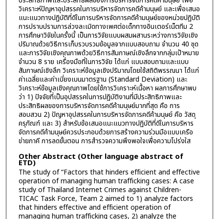
ประสิทธิภาพและประสิทธิผลของการบริหารจัดการคดีค้ามนุษย์ เพื่อ
วิเคราะห์ปัญหาอุปสรรคในการบริหารจัดการคดีค้ามนุษย์ และเพื่อเสนอ
แนะแนวทางปฏิบัติที่ดีในการบริหารจัดการคดีค้ามนุษย์ของหน่วยปฏิบัติ
การปราบปรามการล่วงละเมิดทางเพศต่อเด็กทางอินเตอร์เน็ตทีม 2
การศึกษาวิจัยในครั้งนี้ เป็นการวิจัยแบบผสมผสานระหว่างการวิจัยเชิง
ปริมาณด้วยวิธีการเก็บรวบรวมข้อมูลจากแบบสอบถาม จำนวน 40 ชุด
และการวิจัยเชิงคุณภาพด้วยวิธีการสัมภาษณ์เชิงลึกจากกลุ่มเป้าหมาย
จำนวน 8 ราย เครื่องมือที่ในการวิจัย ได้แก่ แบบสอบถามและแบบ
สัมภาษณ์เชิงลึก วิเคราะห์ข้อมูลเชิงปริมาณโดยใช้สถิติพรรณนา ได้แก่
ค่าเฉลี่ยและค่าเบี่ยงเบนมาตรฐาน (Standard Deviation) และ
วิเคราะห์ข้อมูลเชิงคุณภาพโดยใช้การวิเคราะห์เนื้อหา ผลการศึกษาพบ
ว่า 1) ปัจจัยที่เป็นอุปสรรคในการปฏิบัติงานที่มีประสิทธิภาพและ
ประสิทธิผลของการบริหารจัดการคดีค้ามนุษย์มากที่สุด คือ การ
สอบสวน 2) ปัญหาอุปสรรคในการบริหารจัดการคดีค้ามนุษย์ คือ วัสดุ
ครุภัณฑ์ และ 3) สำหรับข้อเสนอแนะแนวทางปฏิบัติที่ดีในการบริหาร
จัดการคดีค้ามนุษย์ควรประกอบด้วยการสร้างความร่วมมือแบบเครือ
ข่ายภาคี การลดขั้นตอน การสำรวจความพึงพอใจเพื่อความโปร่งใส
Other Abstract (Other language abstract of
ETD)
The study of “Factors that hinders efficient and effective
operation of managing human trafficking cases: A case
study of Thailand Internet Crimes against Children-
TICAC Task Force, Team 2 aimed to 1) analyze factors
that hinders effective and efficient operation of
managing human trafficking cases, 2) analyze the