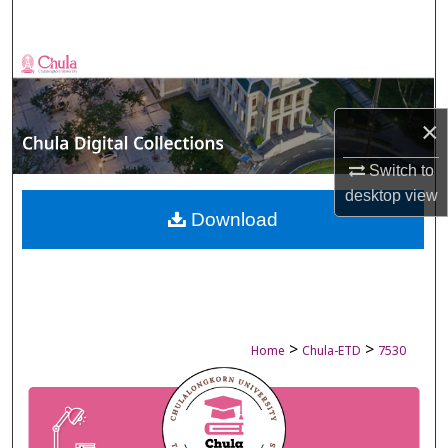
Search
Browse Collections
My Account
×
About
Switch to
desktop
view
Digital Commons Network™
Download
>
>
Home
Chula-ETD
7530