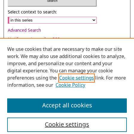
Select context to search:
Advanced Search
Notify me via email or
RSS
We use cookies that are necessary to make our site
Browse
work. We may also use additional cookies to analyze,
Collections
improve, and personalize our content and your
digital experience. You can manage your cookie
Disciplines
preferences using the
Cookie settings
link. For more
Authors
information, see our
Cookie Policy
Author Corner
Author FAQ
Accept all cookies
Cookie settings