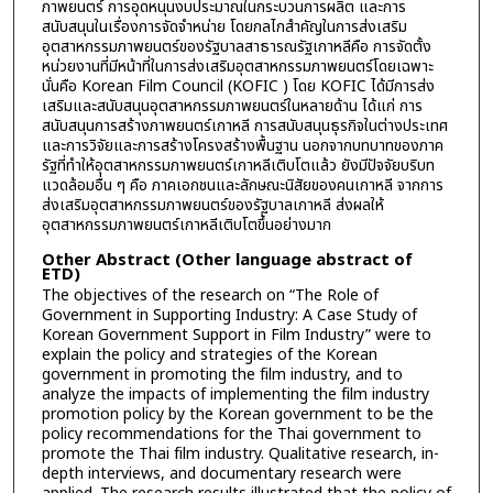
ภาพยนตร์ การอุดหนุนงบประมาณในกระบวนการผลิต และการ
สนับสนุนในเรื่องการจัดจำหน่าย โดยกลไกสำคัญในการส่งเสริม
อุตสาหกรรมภาพยนตร์ของรัฐบาลสาธารณรัฐเกาหลีคือ การจัดตั้ง
หน่วยงานที่มีหน้าที่ในการส่งเสริมอุตสาหกรรมภาพยนตร์โดยเฉพาะ
นั่นคือ Korean Film Council (KOFIC ) โดย KOFIC ได้มีการส่ง
เสริมและสนับสนุนอุตสาหกรรมภาพยนตร์ในหลายด้าน ได้แก่ การ
สนับสนุนการสร้างภาพยนตร์เกาหลี การสนับสนุนธุรกิจในต่างประเทศ
และการวิจัยและการสร้างโครงสร้างพื้นฐาน นอกจากบทบาทของภาค
รัฐที่ทำให้อุตสาหกรรมภาพยนตร์เกาหลีเติบโตแล้ว ยังมีปัจจัยบริบท
แวดล้อมอื่น ๆ คือ ภาคเอกชนและลักษณะนิสัยของคนเกาหลี จากการ
ส่งเสริมอุตสาหกรรมภาพยนตร์ของรัฐบาลเกาหลี ส่งผลให้
อุตสาหกรรมภาพยนตร์เกาหลีเติบโตขึ้นอย่างมาก
Other Abstract (Other language abstract of
ETD)
The objectives of the research on “The Role of
Government in Supporting Industry: A Case Study of
Korean Government Support in Film Industry” were to
explain the policy and strategies of the Korean
government in promoting the film industry, and to
analyze the impacts of implementing the film industry
promotion policy by the Korean government to be the
policy recommendations for the Thai government to
promote the Thai film industry. Qualitative research, in-
depth interviews, and documentary research were