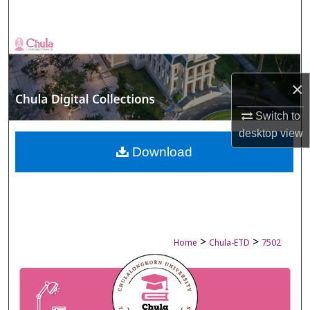
Search
Browse Collections
My Account
×
About
Switch to
desktop
view
Digital Commons Network™
Download
>
>
Home
Chula-ETD
7502