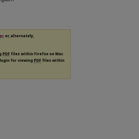
er
or, alternately,
ng
PDF
files within Firefox on Mac
plugin for viewing
PDF
files within