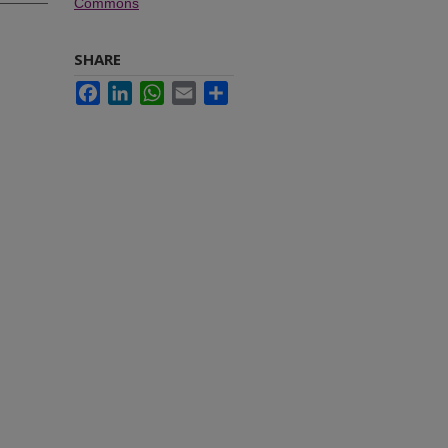
Commons
SHARE
Facebook
LinkedIn
WhatsApp
Email
Share