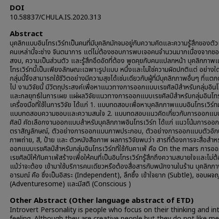
DOI
10.58837/CHULA.IS.2020.313
Abstract
บุคลิกแบบอินโทรเวิร์ทเป็นคนที่มีบุคลิกมักจมอยู่กับความคิดและความรู้สึกของตั
คนเหล่านี้จะช่าง จินตนาการ แต่ไม่ต้องชอบการพบเจอคนจำนวนมากเนื่องจากช
สงบ, ความเป็นส่วนตัว และรู้สึกอึดอัดที่ต้อง พูดคุยกับคนแปลกหน้า บุคลิกภาพ
โทรเวิร์ทนี้เป็นเพียงลักษณะเฉพาะรูปแบบ หนึ่งและไม่ใช่ความผิดปกติแต่ อย่างใ
กลุ่มนี้จึงสามารถใช้ชีวิตอย่างมีความสุขได้เช่นเดียวกับผู้ที่มีบุคลิกภาพอื่นๆ ที่แ
ไป งานวิจัยนี้ มีวัตถุประสงค์เพื่อหาแนวทางการออกแบบเรขศิลป์สำหรับกลุ่มอินโ
และกลยุทธ์ในการเผย แผ่ผลวิจัยแนวทางการออกแบบเรขศิลป์สำหรับกลุ่มอินโทร
เครื่องมือที่ใช้ในการวิจัย ได้แก่ 1. แบบทดสอบเพื่อหาบุคลิกภาพแบบอินโทรเวิร์
แบบทดสอบความชอบและความสนใจ 2. แบบทดสอบแนวคิดเกี่ยวกับการออกแบ
ศิลป์ คัดเลือกงานออกแบบสำหรับบุคลิกภาพอินโทรเวิร์ท ได้แก่ แนวโน้มการอ
ตราสัญลักษณ์, ตัวอย่างการออกแบบภาพประกอบ, ตัวอย่างการออกแบบตัวอัก
ภาพถ่าย, สี, ป้าย และ ตัวหนังสือภาพ ผลการวิจัยพบว่า สารที่ต้องการจะสื่อสำห
ออกแบบเรขศิลป์สำหรับกลุ่มอินโทรเวิร์ทที่ใช้กับคาเฟ่ คือ On the mars การ
เรขศิลป์ให้กับคาเฟ่สร้างเพื่อให้คนที่เป็นอินโทรเวิร์ทรู้สึกถึงความสบายใจและไม่
แม้ว่าจะต้อง เข้ามาใช้บริการคนเดียวหรือต้องสื่อสารกับพนักงานในร้าน บุคลิก
อารมณ์ คือ ซึ่งเป็นอิสระ (Independent), ลึกซึ้ง เข้าใจยาก (Subtle), ชอบผจ
(Adventuresome) และมีสติ (Conscious )
Other Abstract (Other language abstract of ETD)
Introvert Personality is people who focus on their thinking and in
feeling. Although they are creative people but they do not like m