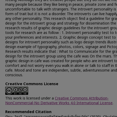
many people because they like being in peace, private zone and f
uncomfortable to talk with strangers. The introvert personality is
form of trait but it is not a disorder. The introverts can live happily
any other personality. This research object find a guideline for gra
design for the introvert group and strategy for dissemination the
research results of graphic design guidelines for the introvert gro
tools for research are as follow : 1. Introvert personality test to 
your preferences and interests. 2. Graphic design concept test to
designs for introvert personality such as logo design trends illust
design example of typography, photos, colors, signage and Picto
Research results indicate that : What to Communicate for the gr
design for the introvert group using the cafe was On the mars. T
graphic design in cafe was created for people who are introvert to
comfort and not worry even you walk in alone or talk to staff in 
cafe. Mood and tone are independen, subtle, adventuresome and
conscious.
Creative Commons License
This work is licensed under a
Creative Commons Attribution-
NonCommercial-No Derivative Works 4.0 International License
.
Recommended Citation
มีชนะ, วิภาวี, "การออกแบบเรขศิลป์สาหรับกลุ่มอินโทรเวิร์ท" (2020).
Chulalo