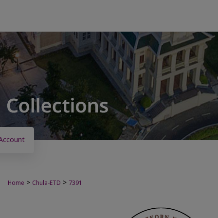
Account
>
>
Home
Chula-ETD
7391