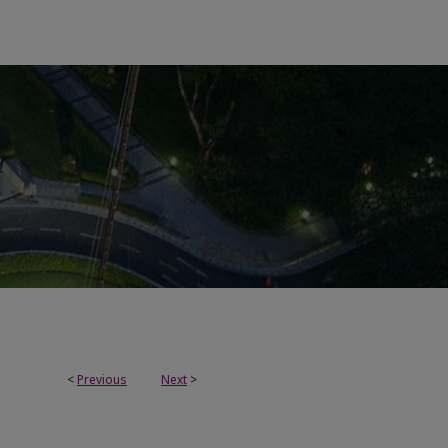
<
Previous
Next
>