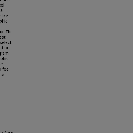
eel
 a
 like
phic
up. The
test
 select
ration
gram.
aphic
he
 feel
the
ngkorn