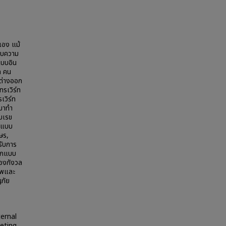
วเอง แม้
อบความ
แบบอิน
ด คน
ตกต่างออก
ทรเวิร์ท
เวิร์ท
ทมาทำ
บเรข
อกแบบ
ษร,
รับการ
ออกแบบ
ต้องกังวล
ภาพและ
ญภัย
ternal
eeting