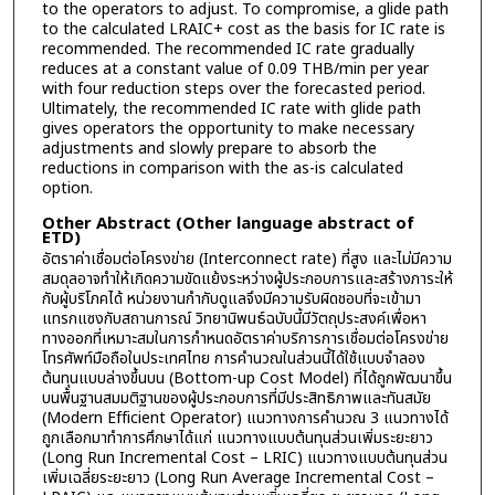
to the operators to adjust. To compromise, a glide path
to the calculated LRAIC+ cost as the basis for IC rate is
recommended. The recommended IC rate gradually
reduces at a constant value of 0.09 THB/min per year
with four reduction steps over the forecasted period.
Ultimately, the recommended IC rate with glide path
gives operators the opportunity to make necessary
adjustments and slowly prepare to absorb the
reductions in comparison with the as-is calculated
option.
Other Abstract (Other language abstract of
ETD)
อัตราค่าเชื่อมต่อโครงข่าย (Interconnect rate) ที่สูง และไม่มีความ
สมดุลอาจทำให้เกิดความขัดแย้งระหว่างผู้ประกอบการและสร้างภาระให้
กับผู้บริโภคได้ หน่วยงานกำกับดูแลจึงมีความรับผิดชอบที่จะเข้ามา
แทรกแซงกับสถานการณ์ วิทยานิพนธ์ฉบับนี้มีวัตถุประสงค์เพื่อหา
ทางออกที่เหมาะสมในการกำหนดอัตราค่าบริการการเชื่อมต่อโครงข่าย
โทรศัพท์มือถือในประเทศไทย การคำนวณในส่วนนี้ได้ใช้แบบจำลอง
ต้นทุนแบบล่างขึ้นบน (Bottom-up Cost Model) ที่ได้ถูกพัฒนาขึ้น
บนพื้นฐานสมมติฐานของผู้ประกอบการที่มีประสิทธิภาพและทันสมัย
(Modern Efficient Operator) แนวทางการคำนวณ 3 แนวทางได้
ถูกเลือกมาทำการศึกษาได้แก่ แนวทางแบบต้นทุนส่วนเพิ่มระยะยาว
(Long Run Incremental Cost – LRIC) แนวทางแบบต้นทุนส่วน
เพิ่มเฉลี่ยระยะยาว (Long Run Average Incremental Cost –