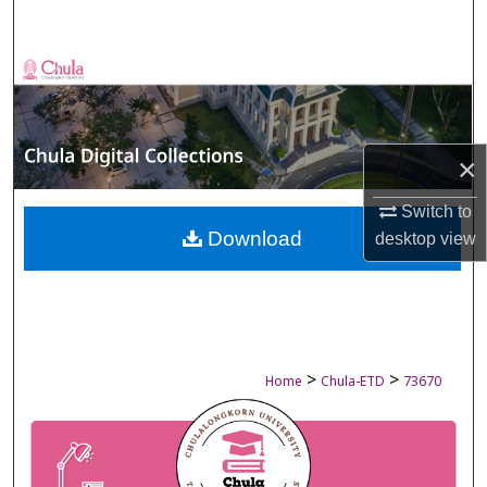
Search
Browse Collections
My Account
×
About
Switch to
Digital Commons Network™
Download
desktop
view
>
>
Home
Chula-ETD
73670