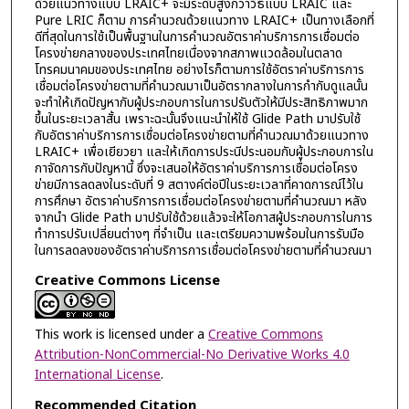
ด้วยแนวทางแบบ LRAIC+ จะมีระดับสูงกว่าวิธีแบบ LRAIC และ
Pure LRIC ก็ตาม การคำนวณด้วยแนวทาง LRAIC+ เป็นทางเลือกที่
ดีที่สุดในการใช้เป็นพื้นฐานในการคำนวณอัตราค่าบริการการเชื่อมต่อ
โครงข่ายกลางของประเทศไทยเนื่องจากสภาพแวดล้อมในตลาด
โทรคมนาคมของประเทศไทย อย่างไรก็ตามการใช้อัตราค่าบริการการ
เชื่อมต่อโครงข่ายตามที่คำนวณมาเป็นอัตรากลางในการกำกับดูแลนั้น
จะทำให้เกิดปัญหากับผู้ประกอบการในการปรับตัวให้มีประสิทธิภาพมาก
ขึ้นในระยะเวลาสั้น เพราะฉะนั้นจึงแนะนำให้ใช้ Glide Path มาปรับใช้
กับอัตราค่าบริการการเชื่อมต่อโครงข่ายตามที่คำนวณมาด้วยแนวทาง
LRAIC+ เพื่อเยียวยา และให้เกิดการประนีประนอมกับผู้ประกอบการใน
กาจัดการกับปัญหานี้ ซึ่งจะเสนอให้อัตราค่าบริการการเชื่อมต่อโครง
ข่ายมีการลดลงในระดับที่ 9 สตางค์ต่อปีในระยะเวลาที่คาดการณ์ไว้ใน
การศึกษา อัตราค่าบริการการเชื่อมต่อโครงข่ายตามที่คำนวณมา หลัง
จากนำ Glide Path มาปรับใช้ด้วยแล้วจะให้โอกาสผู้ประกอบการในการ
ทำการปรับเปลี่ยนต่างๆ ที่จำเป็น และเตรียมความพร้อมในการรับมือ
ในการลดลงของอัตราค่าบริการการเชื่อมต่อโครงข่ายตามที่คำนวณมา
Creative Commons License
This work is licensed under a
Creative Commons
Attribution-NonCommercial-No Derivative Works 4.0
International License
.
Recommended Citation