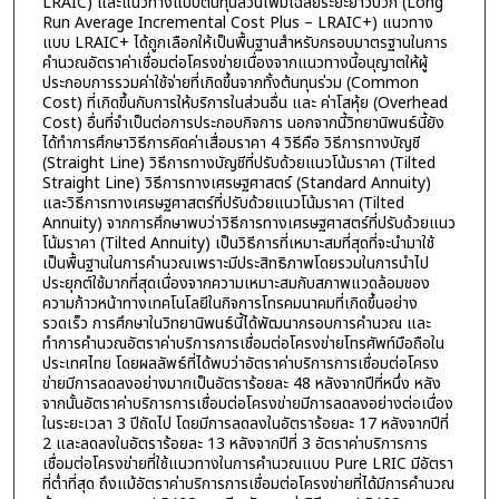
LRAIC) และแนวทางแบบต้นทุนส่วนเพิ่มเฉลี่ยระยะยาวบวก (Long
Run Average Incremental Cost Plus – LRAIC+) แนวทาง
แบบ LRAIC+ ได้ถูกเลือกให้เป็นพื้นฐานสำหรับกรอบมาตรฐานในการ
คำนวณอัตราค่าเชื่อมต่อโครงข่ายเนื่องจากแนวทางนี้อนุญาตให้ผู้
ประกอบการรวมค่าใช้จ่ายที่เกิดขึ้นจากทั้งต้นทุนร่วม (Common
Cost) ที่เกิดขึ้นกับการให้บริการในส่วนอื่น และ ค่าโสหุ้ย (Overhead
Cost) อื่นที่จำเป็นต่อการประกอบกิจการ นอกจากนี้วิทยานิพนธ์นี้ยัง
ได้ทำการศึกษาวิธีการคิดค่าเสื่อมราคา 4 วิธีคือ วิธีการทางบัญชี
(Straight Line) วิธีการทางบัญชีที่ปรับด้วยแนวโน้มราคา (Tilted
Straight Line) วิธีการทางเศรษฐศาสตร์ (Standard Annuity)
และวิธีการทางเศรษฐศาสตร์ที่ปรับด้วยแนวโน้มราคา (Tilted
Annuity) จากการศึกษาพบว่าวิธีการทางเศรษฐศาสตร์ที่ปรับด้วยแนว
โน้มราคา (Tilted Annuity) เป็นวิธีการที่เหมาะสมที่สุดที่จะนำมาใช้
เป็นพื้นฐานในการคำนวณเพราะมีประสิทธิภาพโดยรวมในการนำไป
ประยุกต์ใช้มากที่สุดเนื่องจากความเหมาะสมกับสภาพแวดล้อมของ
ความก้าวหน้าทางเทคโนโลยีในกิจการโทรคมนาคมที่เกิดขึ้นอย่าง
รวดเร็ว การศึกษาในวิทยานิพนธ์นี้ได้พัฒนากรอบการคำนวณ และ
ทำการคำนวณอัตราค่าบริการการเชื่อมต่อโครงข่ายโทรศัพท์มือถือใน
ประเทศไทย โดยผลลัพธ์ที่ได้พบว่าอัตราค่าบริการการเชื่อมต่อโครง
ข่ายมีการลดลงอย่างมากเป็นอัตราร้อยละ 48 หลังจากปีที่หนึ่ง หลัง
จากนั้นอัตราค่าบริการการเชื่อมต่อโครงข่ายมีการลดลงอย่างต่อเนื่อง
ในระยะเวลา 3 ปีถัดไป โดยมีการลดลงในอัตราร้อยละ 17 หลังจากปีที่
2 และลดลงในอัตราร้อยละ 13 หลังจากปีที่ 3 อัตราค่าบริการการ
เชื่อมต่อโครงข่ายที่ใช้แนวทางในการคำนวณแบบ Pure LRIC มีอัตรา
ที่ต่ำที่สุด ถึงแม้อัตราค่าบริการการเชื่อมต่อโครงข่ายที่ได้มีการคำนวณ