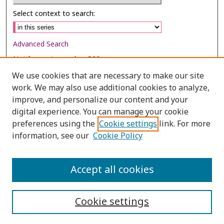
Select context to search:
Advanced Search
Notify me via email or
RSS
We use cookies that are necessary to make our site
Browse
work. We may also use additional cookies to analyze,
Collections
improve, and personalize our content and your
digital experience. You can manage your cookie
Disciplines
preferences using the
Cookie settings
link. For more
Authors
information, see our
Cookie Policy
Author Corner
Author FAQ
Accept all cookies
Cookie settings