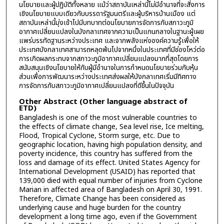
นโยบายและผู้ปฏิบัติทั้งหลาย แม้ว่าสถาบันเหล่านี้ไม่มีอำนาจที่จะสั่งการ
เชิงนโยบายแบบเดียวกับบรรดารัฐมนตรีและผู้บริหารบ้านเมือง แต่
สถาบันเหล่านี้มุ่งเข้าไปมีบทบาทต่อนโยบายการจัดการกับสภาวะภูมิ
อากาศเปลี่ยนแปลงในบังกลาเทศจากความเป็นแกนกลางในฐานะผู้เผย
แพร่บรรทัดฐานระหว่างประเทศ และจากพลังแห่งองค์ความรู้เพื่อให้
ประเทศบังกลาเทศสามารถหลุดพ้นไปจากหนึ่งในประเทศที่มีช่องโหว่ต่อ
การเกิดผลกระทบจากสภาวะภูมิอากาศเปลี่ยนแปลงมากที่สุดโดยการ
สนับสนุนเชิงนโยบายให้กับผู้มีอำนาจในการกำหนดนโยบายร่วมกับหุ้น
ส่วนเพื่อการพัฒนาระหว่างประเทศส่งผลให้บังกลาเทศเริ่มมีทิศทาง
การจัดการกับสภาวะภูมิอากาศเปลี่ยนแปลงที่ดีขึ้นในปัจจุบัน
Other Abstract (Other language abstract of
ETD)
Bangladesh is one of the most vulnerable countries to
the effects of climate change, Sea level rise, Ice melting,
Flood, Tropical Cyclone, Storm surge, etc. Due to
geographic location, having high population density, and
poverty incidence, this country has suffered from the
loss and damage of its effect. United States Agency for
International Development (USAID) has reported that
139,000 died with equal number of injuries from Cyclone
Marian in affected area of Bangladesh on April 30, 1991.
Therefore, Climate Change has been considered as
underlying cause and huge burden for the country
development a long time ago, even if the Government