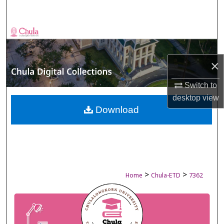
Search
Browse Collections
My Account
×
About
Switch to
desktop
view
Digital Commons Network™
Download
>
>
Home
Chula-ETD
7362