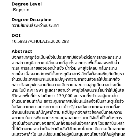
Degree Level
ปริญญาโท
Degree Discipline
ความสัมพันธ์ระหว่างประเทศ
DOI
10.58837/CHULA.IS.2020.288
Abstract
บังกลาเทศถูกจัดเป็นหนึ่งในประเทศที่มีช่องโหว่ต่อการเกิดผลกระทบ
จากสภาวะภูมิอากาศเปลี่ยนมากที่สุดทั้งจากการเพิ่มขึ้นของระดับน้ำ
ทะเล การละลายของยอดน้ำแข็ง น้ำท่วม พายุไซโคลน คลื่นกระทบ
ชายฝั่ง เนื่องจากสภาพที่ตั้งทางภูมิศาสตร์ อีกทั้งต้องเผชิญกับปัญหา
จำนวนประชากรหนาแน่นและปัญหาความยากจนส่งผลให้ประเทศดัง
กล่าวต้องทุกข์ทรมานกับความเสียหายและความสูญเสียมาอย่างเนิ่น
นาน ในปี ค.ศ.1991 ยูเสดรายงานว่า พายุไซโคลนมาเรี่ยนทำให้มีผู้เสีย
ชีวิตจากพื้นที่ประสบภัยกว่า 139,000 คน รวมทั้งตัวเลขผู้บาดเจ็บ
จำนวนเทียบเท่ากัน สภาวะภูมิอากาศเปลี่ยนแปลงจึงเป็นสาเหตุเรื้อรัง
ในบังกลาเทศมาอย่างยาวนาน แม้ว่ารัฐบาลบังกลาเทศพยายามที่จะ
ดำเนินนโยบายแก้ปัญหาก็ตาม แต่ปัญหาดังกล่าวยังคงบั่นทอนความ
พยายามในการพัฒนาประเทศอยู่พอสมควร งานวิจัยชิ้นนี้จึงต้องการ
มุ่งเน้นถึงบทบาทของสถาบันคลังสมองในบังกลาเทศ โดยสถาบันเหล่า
นี้ได้นิยามตนเองว่าเป็นสถาบันเชิงวิจัยและนโยบาย มีความเป็นเอกเทศ
มิแสวงหากำไร และเปรียบเสมือนผู้สนับสนุนเชิงนโยบายให้กับผู้กำหนด