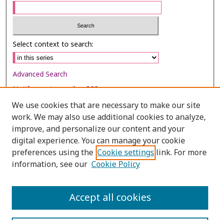
Select context to search:
Advanced Search
Notify me via email or
RSS
We use cookies that are necessary to make our site
Browse
work. We may also use additional cookies to analyze,
Collections
improve, and personalize our content and your
digital experience. You can manage your cookie
Disciplines
preferences using the
Cookie settings
link. For more
Authors
information, see our
Cookie Policy
Author Corner
Author FAQ
Accept all cookies