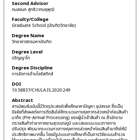
Second Advisor
กมลชนก สุทธิวาทนฤพุฒิ
Faculty/College
Graduate School (บัณฑิตวิทยาลัย)
Degree Name
วิทยาศาสตรมหาบัณฑิต
Degree Level
ปริญญาโท
Degree Discipline
การจัดการด้านโลจิสติกส์
DOI
10.58837/CHULA.IS.2020.249
Abstract
สารนิพนธ์ฉบับนี้มีวัตถุประสงค์เพื่อศึกษาหาปัญหา อุปสรรค ซึ่งเป็น
ปัจจัยที่ส่งผลต่อการตัดสินใจใช้กระบวนการศุลกากรล่วงหน้าก่อนสินค้า
มาถึง (Pre-Arrival Processing) ของผู้นำเข้าสินค้า ณ สำนักงาน
ตรวจสินค้าท่าอากาศยานสุวรรณภูมิ และเสนอแนะแนวทางการ
ปรับปรุง พัฒนากระบวนการทางศุลกากรล่วงหน้าก่อนสินค้ามาถึงให้มี
ประสิทธิภาพมากขึ้น โดยมีรูปแบบการศึกษาที่เป็นการวิจัยแบบสำรวจ