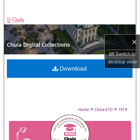
Search
Browse Collections
My Account
×
About
Switch to
desktop
view
Digital Commons Network™
Download
>
>
Home
Chula-ETD
7319