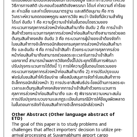
ใช้แบบสอบถามเป็นเครื่องมือในการเก็บข้อมูล และทำการวิเคราะห์ด้วย
วิธีการทางสถิติ ประกอบด้วยสถิติเชิงพรรณา ได้แก่ ค่าความถี่ ค่าร้อย
ละ ค่าเฉลี่ย และค่าเบี่ยงเบนมาตรฐาน และสถิติอนุมาน คือ การ
วิเคราะห์ความถดถอยพหุคูณ ผลการวิจัย พบว่า ปัจจัยที่มีความสำคัญ
ได้แก่ อันดับ 1 คือ ความรู้ความเข้าใจในขั้นตอนโดยรวมของ
กระบวนการศุลกากรล่วงหน้าก่อนสินค้ามาถึง อันดับ 2 คือ การนำเข้า
สินค้าด้วยกระบวนการศุลกากรล่วงหน้าก่อนสินค้ามาถึงสามารถช่วยลด
ต้นทุนสินค้าคงคลัง อันดับ 3 คือ กระบวนการผู้นำของเข้าต้องจัดทำ
ใบขนสินค้าทางอิเล็กทรอนิกส์ของกรมศุลกากรล่วงหน้าก่อนสินค้ามา
ถึง และอันดับ 4 คือ การนำเข้าสินค้า ด้วยกระบวนการศุลกากรล่วง
หน้าก่อนสินค้ามาถึงสามารถช่วยลดระยะเวลาในการนำเข้าสินค้า
นอกจากนี้ สามารถนำผลการวิจัยครั้งนี้ไปประยุกต์ใช้ในการพัฒนา
ปรับปรุงกระบวนการได้ดังนี้ 1) การให้ความรู้ขั้นตอนโดยรวมของ
กระบวนการศุลกากรล่วงหน้าก่อนสินค้ามาถึง 2) การปรับปรุงแบบ
ฟอร์มใบขนสินค้าให้เรียบง่าย เพื่อสนับสนุนการจัดทำใบขนสินค้าทาง
อิเล็กทรอนิกส์ล่วงหน้า 3) การประชาสัมพันธ์ประโยชน์ด้านการลดระยะ
เวลาและต้นทุนสินค้าคงคลังจากการนำเข้าสินค้าด้วยกระบวนการ
ศุลกากรล่วงหน้าก่อนสินค้ามาถึง และ 4) พิจารณาความเหมาะสมใน
การปรับปรุงกระบวนงานและกฎระเบียบในกรณีมีการให้ข้อมูลผิดพลาด
ในขั้นตอนการจัดทำใบขนสินค้าทางอิเล็กทรอนิกส์ล่วงหน้า
Other Abstract (Other language abstract of
ETD)
The goal of this paper is to study problems and
challenges that affect importers' decision to utilize pre-
arrival processing at Suvarnabhumi airport cargo