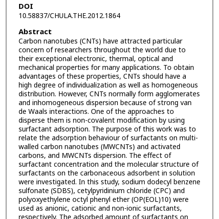
DOI
10.58837/CHULA.THE.2012.1864
Abstract
Carbon nanotubes (CNTs) have attracted particular
concern of researchers throughout the world due to
their exceptional electronic, thermal, optical and
mechanical properties for many applications. To obtain
advantages of these properties, CNTs should have a
high degree of individualization as well as homogeneous
distribution. However, CNTs normally form agglomerates
and inhomogeneous dispersion because of strong van
de Waals interactions. One of the approaches to
disperse them is non-covalent modification by using
surfactant adsorption. The purpose of this work was to
relate the adsorption behaviour of surfactants on multi-
walled carbon nanotubes (MWCNTs) and activated
carbons, and MWCNTs dispersion. The effect of
surfactant concentration and the molecular structure of
surfactants on the carbonaceous adsorbent in solution
were investigated. In this study, sodium dodecyl benzene
sulfonate (SDBS), cetylpyridinium chloride (CPC) and
polyoxyethylene octyl phenyl ether (OP(EOL)10) were
used as anionic, cationic and non-ionic surfactants,
respectively. The adsorbed amount of surfactants on