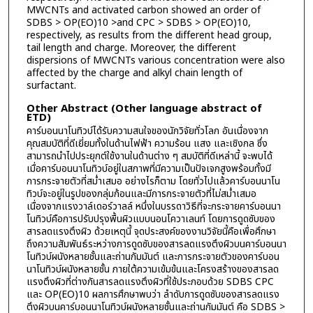
MWCNTs and activated carbon showed an order of
SDBS > OP(EO)10 >and CPC > SDBS > OP(EO)10,
respectively, as results from the different head group,
tail length and charge. Moreover, the different
dispersions of MWCNTs various concentration were also
affected by the charge and alkyl chain length of
surfactant.
Other Abstract (Other language abstract of
ETD)
คาร์บอนนาโนทิวบ์ได้รับความสนใจของนักวิจัยทั่วโลก อันเนื่องจาก
คุณสมบัติที่ดีเยี่ยมทั้งในด้านไฟฟ้า ความร้อน แสง และเชิงกล ซึ่ง
สามารถนำไปประยุกต์ใช้งานในด้านต่าง ๆ สมบัติที่ดีเหล่านี้ จะพบได้
เมื่อคาร์บอนนาโนทิวบ์อยู่ในสภาพที่มีความเป็นปัจเจกสูงพร้อมทั้งมี
การกระจายตัวที่สม่ำเสมอ อย่างไรก็ตาม โดยทั่วไปแล้วคาร์บอนนาโน
ทิวบ์จะอยู่ในรูปของกลุ่มก้อนและมีการกระจายตัวที่ไม่สม่ำเสมอ
เนื่องจากแรงวาล์เดอร์วาลล์ หนึ่งในบรรดาวิธีที่จะกระจายคาร์บอนนา
โนทิวบ์คือการปรับปรุงพื้นผิวแบบนอนโควาเลนท์ โดยการดูดซับของ
สารลดแรงตึงผิว ด้วยเหตุนี้ จุดประสงค์ของงานวิจัยนี้คือเพื่อศึกษา
ถึงความสัมพันธ์ระหว่างการดูดซับของสารลดแรงตึงผิวบนคาร์บอนนา
โนทิวบ์ผนังหลายชั้นและถ่านกัมมันต์ และการกระจายตัวของคาร์บอน
นาโนทิวบ์ผนังหลายชั้น ภายใต้ความเข้มข้นและโครงสร้างของสารลด
แรงตึงผิวที่ต่างกันสารลดแรงตึงผิวที่ใช้ประกอบด้วย SDBS CPC
และ OP(EO)10 ผลการศึกษาพบว่า ลำดับการดูดซับของสารลดแรง
ตึงผิวบนคาร์บอนนาโนทิวบ์ผนังหลายชั้นและถ่านกัมมันต์ คือ SDBS >