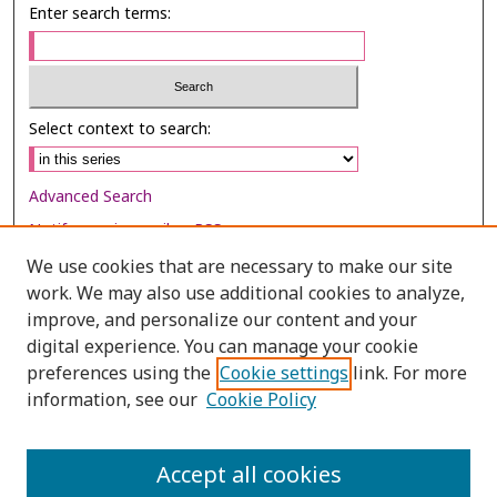
Enter search terms:
Select context to search:
Advanced Search
Notify me via email or
RSS
We use cookies that are necessary to make our site
Browse
work. We may also use additional cookies to analyze,
Collections
improve, and personalize our content and your
digital experience. You can manage your cookie
Disciplines
preferences using the
Cookie settings
link. For more
Authors
information, see our
Cookie Policy
Author Corner
Author FAQ
Accept all cookies