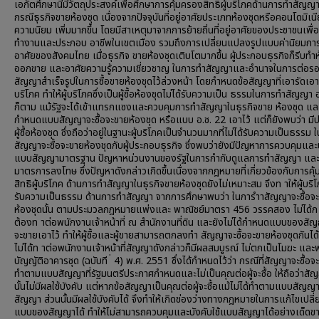
เอกัตศึกษานี้มีวัตถุประสงค์เพื่อศึกษาการคุ้มครองสิทธิผู้บริโภคด้านการทำสัญญ
กรณีธุรกิจขายห้องชุด เนื่องจากปัจจุบันที่อยู่อาศัยประเภทห้องชุดหรือคอนโดมิเนี
ความนิยม เพิ่มมากขึ้น โดยมีสาเหตุมาจากการย้ายถิ่นที่อยู่อาศัยของประชาชนเพื่อ
ทำงานและประกอบ อาชีพในเขตเมือง รวมถึงการเปลี่ยนแปลงรูปแบบค่านิยมการ
อาศัยของสังคมไทย เมื่อธุรกิจ ขายห้องชุดเติบโตมากขึ้น ผู้ประกอบธุรกิจก็รีบทำ
ออกขาย และอาศัยความรู้ความเชี่ยวชาญ ในการทำสัญญาและอำนาจในการต่อรอ
สัญญาสำเร็จรูปในการซื้อขายห้องชุดไว้ล่วงหน้า โดยกำหนดข้อสัญญาที่เอารัดเอาเ
บริโภค ทำให้ผู้บริโภคซึ่งเป็นผู้ซื้อห้องชุดไม่ได้รับความเป็น ธรรมในการทำสัญญา 
ก็ตาม แม้รัฐจะได้เข้าแทรกแซงและควบคุมการทำสัญญาในธุรกิจขาย ห้องชุด และ
กำหนดแบบสัญญาจะซื้อจะขายห้องชุด หรือแบบ อ.ช. 22 เอาไว้ แต่ก็ยังพบว่า มี
ผู้ซื้อห้องชุด ซึ่งถือว่าอยู่ในฐานะผู้บริโภคเป็นจำนวนมากที่ไม่ได้รับความเป็นธรรม
สัญญาจะซื้อจะขายห้องชุดกับผู้ประกอบธุรกิจ ซึ่งพบว่ายังมีปัญหาการควบคุมและบ
แบบสัญญามาตรฐาน ปัญหาหน่วนงานของรัฐในการกำกับดูแลการทำสัญญา แล
มาตรการลงโทษ ซึ่งปัญหาดังกล่าวเกิดขึ้นเนื่องจากกฎหมายที่เกี่ยวข้องกับการคุ
สิทธิผู้บริโภค ด้านการทำสัญญาในธุรกิจขายห้องชุดยังไม่เหมาะสม จึงท าให้ผู้บริโ
รับความเป็นธรรม ด้านการทำสัญญา จากการศึกษาพบว่า ในการำาสัญญาจะซื้อจ
ห้องชุดนั้น ตามประมวลกฎหมายแพ่งและ พาณิชย์มาตรา 456 วรรคสอง ไม่ได้ก 
ต้องท าต่อพนักงานเจ้าหน้าที่ ณ สำนักงานที่ดิน และยังไม่ได้กำหนดแบบของสัญ
จะขายเอาไว้ ทำให้ผู้ซื้อและผู้ขายสามารถตกลงทำ สัญญาจะซื้อจะขายห้องชุดกันได
ไม่ได้ท าต่อพนักงานเจ้าหน้าที่สัญญาดังกล่าวก็มีผลสมบูรณ์ ไม่ตกเป็นโมฆะ แล
บัญญัติอาคารชุด (ฉบับที ่ 4) พ.ศ. 2551 ซึ่งได้กำหนดไว้ว่า กรณีที่สัญญาจะซื้อจ
ทำตามแบบสัญญาที่รัฐมนตรีประกาศกำหนดและไม่เป็นคุณต่อผู้จะซื้อ ให้ถือว่าสั
นั้นไม่มีผลใช้บังคับ แต่หากข้อสัญญาเป็นคุณต่อผู้จะซื้อแม้ไม่ได้ทำตามแบบสัญญาก
สัญญา ส่วนนั้นมีผลใช้บังคับได้ จึงทำให้เกิดช่องว่างทางกฎหมายในการแก้ไขเปล
แบบของสัญญาได้ ทำให้ไม่สามารถควบคุมและบังคับใช้แบบสัญญาได้อย่างเด็ดขาด