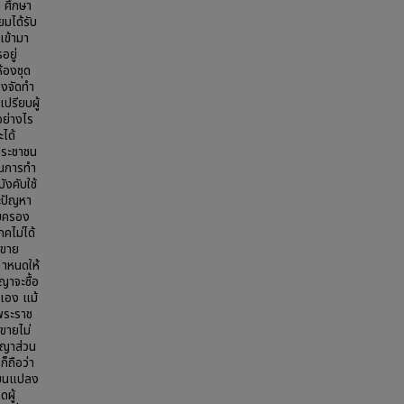
า ศึกษา
ยมได้รับ
เข้ามา
อยู่
ห้องชุด
งจัดทำ
ปรียบผู้
อย่างไร
ได้
ประชาชน
 ในการทำ
ังคับใช้
ะปัญหา
้มครอง
ภคไม่ได้
ะขาย
าหนดให้
ญาจะซื้อ
้เอง แม้
ะพระราช
ะขายไม่
ญญาส่วน
็ถือว่า
ี่ยนแปลง
ผู้