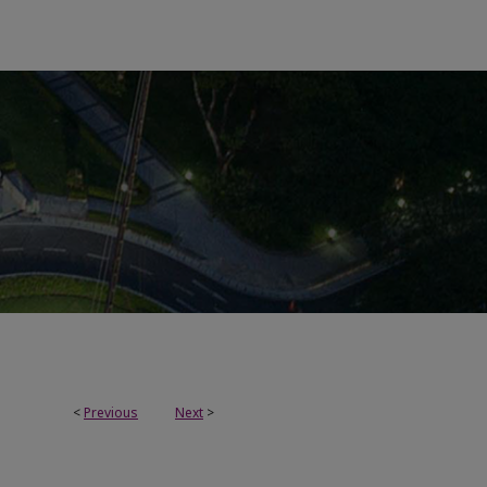
<
Previous
Next
>