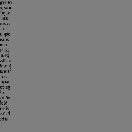
าที่เอา
ี่กฎหมาย
ับดูแล
 หรือ
ละตรวจ
ในการ
ู้ซื้อ
าตรการ
ือแบบ
ตรา 63
ื่อผู้
รกิจไม่
กษา ผู้
ในมาตรา
นการ
ัญญาจะ
อง รัฐ
้มี
รวมถึง
้อได้
ทษทั้ง
กิจที่
งด้าน