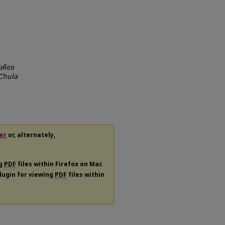
ยห้อง
(Chula
er
or, alternately,
ng
PDF
files within Firefox on Mac
plugin for viewing
PDF
files within