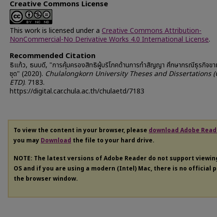
Creative Commons License
This work is licensed under a
Creative Commons Attribution-
NonCommercial-No Derivative Works 4.0 International License
.
Recommended Citation
ธิแก้ว, ธนบดี, "การคุ้มครองสิทธิผู้บริโภคด้านการทำสัญญา ศึกษากรณีธุรกิจขา
ชุด" (2020).
Chulalongkorn University Theses and Dissertations 
ETD)
. 7183.
https://digital.car.chula.ac.th/chulaetd/7183
To view the content in your browser, please
download Adobe Read
you may
Download
the file to your hard drive.
NOTE: The latest versions of Adobe Reader do not support viewi
OS and if you are using a modern (Intel) Mac, there is no official 
the browser window.