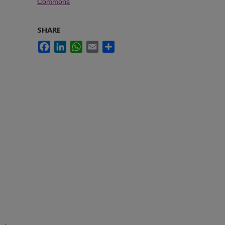
Commons
SHARE
Facebook
LinkedIn
WhatsApp
Email
Share