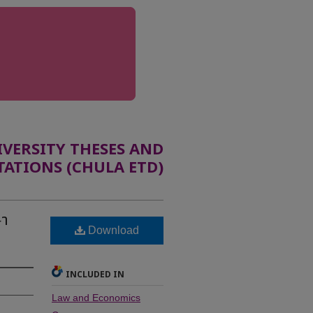
ERSITY THESES AND
TATIONS (CHULA ETD)
ษา
Download
INCLUDED IN
Law and Economics