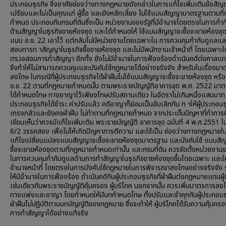
ประกอบธุรกิจ จึงอาศัยช่องว่างทางกฎหมายดังกล่าวในการแก้ไขเพิ่มเติมข้อสัญญ
เปรียบและไม่เป็นคุณแก่ ผู้ซื้อ และยังหลีกเลี่ยง ไม่ใช้แบบสัญญามาตรฐานตามท
กำหนด ประกอบกับกรมที่ดินซึ่งเป็น หน่วยงานของรัฐที่มีอำนาจโดยตรงในการกำก
ด้านสัญญาในธุรกิจขายห้องชุด และได้กำหนดให้ ใช้แบบสัญญาจะซื้อจะขายห้องชุด
แบบ อ.ช. 22 เอาไว้ แต่กลับไม่มีหน่วยงานโดยเฉพาะใน การควบคุมกำกับดูแลแ
สอบการท าสัญญาในธุรกิจซื้อขายห้องชุด และไม่มีพนักงานเจ้าหน้าที่ โดยเฉพาะ
ตรวจสอบการทำสัญญา อีกทั้ง ยังไม่มีอำนาจในการฟ้องร้องดำเนินคดีต่อศาลแทน ผ
จึงทำให้ไม่สามารถควบคุมและบังคับใช้กฎหมายได้อย่างจริงจัง สำหรับในเรื่องม
ลงโทษ ในกรณีที่ผู้ประกอบธุรกิจได้ฝ่าฝืนไม่ใช้แบบสัญญาจะซื้อจะขายห้องชุด หร
อ.ช. 22 ตามที่กฎหมายกำหนดนั้น ตามพระราชบัญญัติอาคารชุด พ.ศ. 2522 มา
ได้กำหนดโทษ ทางอาญาไว้เพียงโทษปรับสถานเดียว ในอัตราไม่เกินหนึ่งแสนบาท เม
ประกอบธุรกิจได้ชำระ ค่าปรับแล้ว คดีอาญาก็ย่อมเป็นอันเลิกกัน ท าให้ผู้ประกอบธุ
เกรงกลัวและยังคงฝ่าฝืน ไม่ทำตามที่กฎหมายกำหนด จากประเด็นปัญหาที่ทำการศึ
เขียนเห็นว่าควรมีแก้ไขเพิ่มเติม พระราชบัญญัติ อาคารชุด ฉบับที่ 4 พ.ศ.2551 
6/2 วรรคสอง เพื่อไม่ให้เกิดปัญหาการตีความ และใช้เป็น ช่องว่างทางกฎหมายใ
แก้ไขเปลี่ยนแปลงแบบสัญญาจะซื้อจะขายห้องชุดมาตรฐาน และบังคับใช้ แบบส
ซื้อจะขายห้องชุดตามที่กฎหมายกำหนดเท่านั้น และกรมที่ดิน ควรจัดตั้งหน่วยงานข
ในการควบคุมกำกับดูแลด้านการทำสัญญาในธุรกิจขายห้องชุดขึ้นโดยเฉพาะ และให
อำนาจหน้าที่ โดยตรงในการบังคับใช้กฎหมายในการพิจารณาลงโทษอย่างจริงจัง 
ให้มีอำนาจในการฟ้องร้อง ดำเนินคดีกับผู้ประกอบธุรกิจที่ฝ่าฝืนต่อกฎหมายแทนผู้ซื
เช่นเดียวกับพระราชบัญญัติคุ้มครอง ผู้บริโภค นอกจากนั้น ควรเพิ่มมาตรการลงโ
ทางแพ่งและอาญา โดยกำหนดให้มีบทกำหนดโทษ ทั้งปรับและจำคุกกับผู้ประกอบธุร
ฝ่าฝืนไม่ปฏิบัติตามบทบัญญัติของกฎหมาย ซึ่งจะทำให้ ผู้บริโภคได้รับความคุ้มครอ
การทำสัญญาได้อย่างแท้จริง