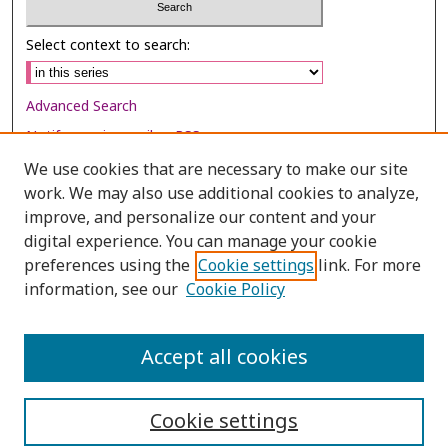
Select context to search:
Advanced Search
Notify me via email or
RSS
We use cookies that are necessary to make our site
Browse
work. We may also use additional cookies to analyze,
Collections
improve, and personalize our content and your
digital experience. You can manage your cookie
Disciplines
preferences using the
Cookie settings
link. For more
Authors
information, see our
Cookie Policy
Author Corner
Author FAQ
Accept all cookies
Cookie settings