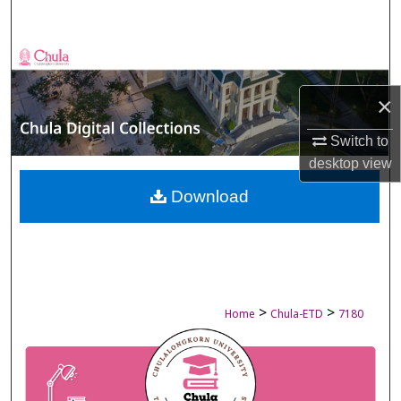
Search
Browse Collections
×
My Account
Switch to
About
desktop
view
Digital Commons Network™
Download
>
>
Home
Chula-ETD
7180