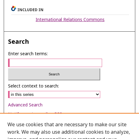
INCLUDED IN
International Relations Commons
Search
Enter search terms:
Select context to search:
Advanced Search
Notify me via email or
RSS
We use cookies that are necessary to make our site
Browse
work. We may also use additional cookies to analyze,