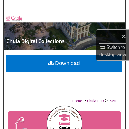
Search
Browse Collections
My Account
×
Switch to
About
desktop
view
Digital Commons Network™
Download
>
>
Home
Chula-ETD
7081