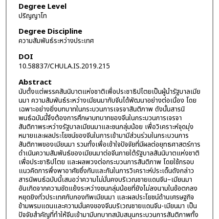
Degree Level
ปริญญาโท
Degree Discipline
ความสัมพันธ์ระหว่างประเทศ
DOI
10.58837/CHULA.IS.2019.215
Abstract
นับตั้งแต่พรรคสันนิบาตแห่งชาติเพื่อประชาธิปไตยเป็นผู้นำรัฐบาลเมีย
นมา ความสัมพันธ์ระหว่างเมียนมากับจีนได้พัฒนาอย่างต่อเนื่อง โดย
เฉพาะอย่างยิ่งบทบาทในกระบวนการเจรจาสันติภาพ ดังนั้นสารนิ
พนธ์ฉบันนี้จึงต้องการศึกษาบทบาทของจีนในกระบวนการเจรจา
สันติภาพระหว่างรัฐบาลเมียนมาและชนกลุ่มน้อย เพื่อวิเคราะห์จุดมุ่ง
หมายและผลประโยชน์ของจีนในการเข้ามามีส่วนร่วมในกระบวนการ
สันติภาพของเมียนมา รวมทั้งเพื่อเข้าใจปัจจัยที่มีผลต่อยุทธศาสตร์การ
ดำเนินความสัมพันธ์ของเมียนมาต่อจีนภายใต้รัฐบาลสันนิบาตแห่งชาติ
เพื่อประชาธิปไตย และผลพวงต่อกระบวนการสันติภาพ โดยใช้กรอบ
แนวคิดการพึ่งพาอาศัยซึ่งกันและกันในการวิเคราะห์ประเด็นดังกล่าว
สารนิพนธ์ฉบับนี้เสนอว่าความไม่มั่นคงบริเวณชายแดนจีน–เมียนมา
อันเกิดจากความขัดแย้งระหว่างชนกลุ่มน้อยที่ยังไม่ลงนามในข้อตกลง
หยุดยิงทั่วประเทศกับกองทัพเมียนมา และผลประโยชน์ด้านเศรษฐกิจ
ข้ามพรมแดนและความมั่นคงของจีนบริเวณชายแดนจีน-เมียนมา เป็น
ปัจจัยสำคัญที่ทำให้จีนเข้ามามีบทบาทสนับสนุนกระบวนการสันติภาพทั้ง