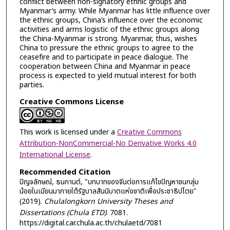
conflict between non-signatory ethnic groups and
Myanmar’s army. While Myanmar has little influence over
the ethnic groups, China’s influence over the economic
activities and arms logistic of the ethnic groups along
the China-Myanmar is strong. Myanmar, thus, wishes
China to pressure the ethnic groups to agree to the
ceasefire and to participate in peace dialogue. The
cooperation between China and Myanmar in peace
process is expected to yield mutual interest for both
parties.
Creative Commons License
This work is licensed under a
Creative Commons
Attribution-NonCommercial-No Derivative Works 4.0
International License
.
Recommended Citation
ปัญจลักษณ์, ธนกานต์, "บทบาทของจีนต่อการแก้ไขปัญหาชนกลุ่ม
น้อยในเมียนมาภายใต้รัฐบาลสันนิบาตแห่งชาติเพื่อประชาธิปไตย"
(2019).
Chulalongkorn University Theses and
Dissertations (Chula ETD)
. 7081.
https://digital.car.chula.ac.th/chulaetd/7081