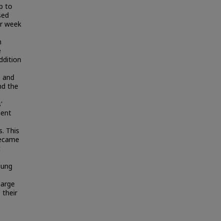
p to
sed
er week
h
e
ddition
s and
nd the
'
ment
s. This
became
t
oung
harge
 their