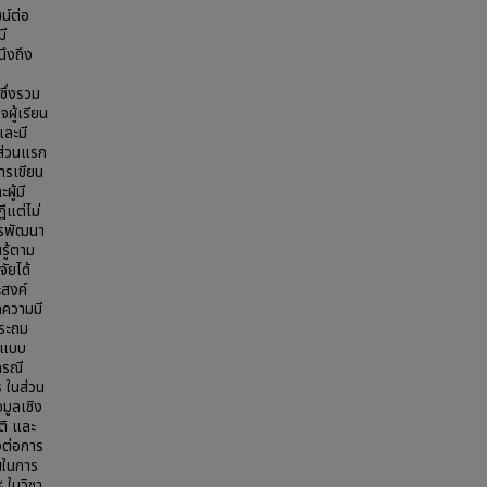
น์ต่อ
มี
นึงถึง
ซึ่งรวม
ผู้เรียน
และมี
นส่วนแรก
ารเขียน
ู้มี
ีแต่ไม่
ารพัฒนา
รู้ตาม
จัยได้
ะสงค์
ดความมี
ประถม
ช้แบบ
กรณี
 ในส่วน
อมูลเชิง
ติ และ
งต่อการ
นในการ
 ในวิชา