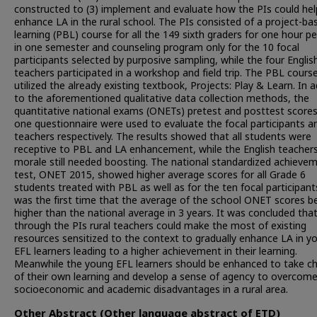
constructed to (3) implement and evaluate how the PIs could hel
enhance LA in the rural school. The PIs consisted of a project-ba
learning (PBL) course for all the 149 sixth graders for one hour p
in one semester and counseling program only for the 10 focal
participants selected by purposive sampling, while the four Englis
teachers participated in a workshop and field trip. The PBL cours
utilized the already existing textbook, Projects: Play & Learn. In a
to the aforementioned qualitative data collection methods, the
quantitative national exams (ONETs) pretest and posttest score
one questionnaire were used to evaluate the focal participants a
teachers respectively. The results showed that all students were
receptive to PBL and LA enhancement, while the English teachers
morale still needed boosting. The national standardized achieve
test, ONET 2015, showed higher average scores for all Grade 6
students treated with PBL as well as for the ten focal participant
was the first time that the average of the school ONET scores 
higher than the national average in 3 years. It was concluded tha
through the PIs rural teachers could make the most of existing
resources sensitized to the context to gradually enhance LA in y
EFL learners leading to a higher achievement in their learning.
Meanwhile the young EFL learners should be enhanced to take c
of their own learning and develop a sense of agency to overcome
socioeconomic and academic disadvantages in a rural area.
Other Abstract (Other language abstract of ETD)