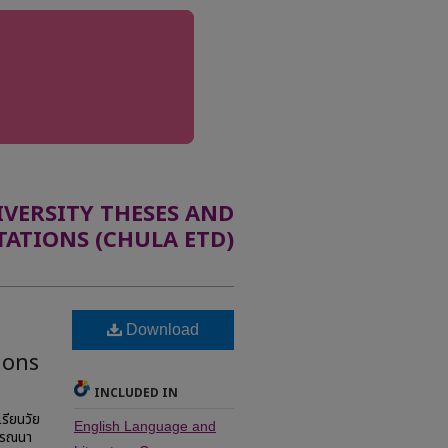
ERSITY THESES AND
TATIONS (CHULA ETD)
Download
ions
INCLUDED IN
รียนวัย
English Language and
วรรณนา