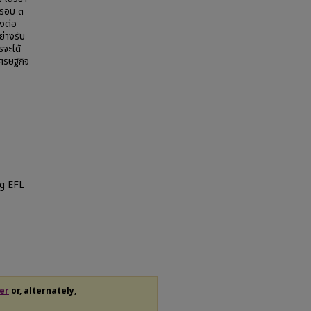
นรอบ ๓
องต่อ
ย่างรับ
รจะได้
ศรษฐกิจ
g EFL
er
or, alternately,