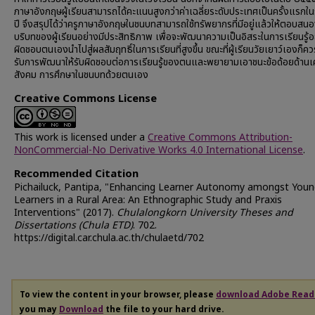
ภาษาอังกฤษผู้เรียนสามารถได้คะแนนสูงกว่าค่าเฉลี่ยระดับประเทศเป็นครั้งแรกใ
ปี จึงสรุปได้ว่าครูภาษาอังกฤษในชนบทสามารถใช้ทรัพยากรที่มีอยู่แล้วให้ตอบสน
บริบทของผู้เรียนอย่างมีประสิทธิภาพ เพื่อจะพัฒนาความเป็นอิสระในการเรียนรู้อ
ผิดชอบตนเองนำไปสู่ผลสัมฤทธิ์ในการเรียนที่สูงขึ้น ขณะที่ผู้เรียนวัยเยาว์เองก็คว
รับการพัฒนาให้รับผิดชอบต่อการเรียนรู้ของตนและพยายามเอาชนะข้อด้อยด้านเ
สังคม การศึกษาในชนบทด้วยตนเอง
Creative Commons License
This work is licensed under a
Creative Commons Attribution-
NonCommercial-No Derivative Works 4.0 International License
.
Recommended Citation
Pichailuck, Pantipa, "Enhancing Learner Autonomy amongst Youn
Learners in a Rural Area: An Ethnographic Study and Praxis
Interventions" (2017).
Chulalongkorn University Theses and
Dissertations (Chula ETD)
. 702.
https://digital.car.chula.ac.th/chulaetd/702
To view the content in your browser, please
download Adobe Read
you may
Download
the file to your hard drive.