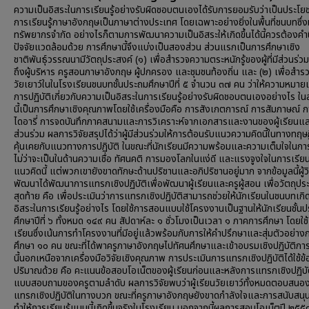
ความเป็นอิสระในการเรียนรู้อย่างรับผิดชอบตนเองได้รับการยอมรับว่าเป็นประโยช
การเรียนรู้ภาษาอังกฤษเป็นภาษาต่างประเทศ โดยเฉพาะอย่างยิ่งในพื้นที่ชนบทซึ่ง
ทรัพยากรจำกัด อย่างไรก็ตามการพัฒนาความเป็นอิสระให้เกิดขึ้นได้นี้ควรต้องคำ
ปัจจัยแวดล้อมด้วย การศึกษานี้จึงแบ่งเป็นสองส่วน ส่วนแรกเป็นการศึกษาเชิง
ชาติพันธุ์วรรณนามีวัตถุประสงค์ (๑) เพื่อสำรวจความตระหนักรู้ของผู้ที่มีส่วนร่วม
ถึงผู้บริหาร ครูสอนภาษาอังกฤษ ผู้ปกครอง และชุมชนท้องถิ่น และ (๒) เพื่อสำรวจ
วัยเยาว์ในในโรงเรียนชนบทชั้นประถมศึกษาปีที่ ๕ จำนวน ๓๗ คน ว่าให้ความหมาย
การปฏิบัติเกี่ยวกับความเป็นอิสระในการเรียนรู้อย่างรับผิดชอบตนเองอย่างไร ใ
นี้เป็นการศึกษาเชิงคุณภาพโดยใช้เครื่องมือคือ การสังเกตการณ์ การสัมภาษณ์ ก
ไดอารี่ การจดบันทึกภาคสนามและการวิเคราะห์จากเอกสารและงานของผู้เรียนและผ
ส่วนร่วม ผลการวิจัยสรุปได้ว่าผู้มีส่วนร่วมให้การต้อนรับแนวความคิดนี้ในทางทฤษฎ
คุ้นเคยกับแนวทางการปฏิบัติ ในขณะที่นักเรียนมีความพร้อมและความเต็มใจในก
ไม่ว่าจะเป็นในด้านความเชื่อ ทัศนคติ การมองโลกในแง่ดี และแรงจูงใจในการเรียน
แนวคิดนี้ แต่พวกเขายังขาดทักษะด้านปริชานและอภิปริชานอยู่มาก จากข้อมูลนี้ผู้วิ
พัฒนาได้พัฒนาการแทรกเชิงปฏิบัติเพื่อพัฒนาผู้เรียนและครูผู้สอน เพื่อวัตถุปร
สุดท้าย คือ เพื่อประเมินว่าการแทรกเชิงปฏิบัติสามารถช่วยให้นักเรียนในชนบทเกิ
อิสระในการเรียนรู้อย่างไร โดยใช้การสอนแบบใช้โครงงานเป็นฐานให้นักเรียนชั้น
ศึกษาปีที่ ๖ ทั้งหมด ๑๔๙ คน สัปดาห์ละ ๑ ชั่วโมงเป็นเวลา ๑ ภาคการศึกษา โดยใ
เรียนซึ่งเน้นการทำโครงงานที่มีอยู่แล้วพร้อมกับการให้คำปรึกษาและสุ่มตัวอย่าง
ศึกษา ๑๐ คน ขณะที่ได้พาครูภาษาอังกฤษไปทัศนศึกษาและเข้าอบรมเชิงปฏิบัติการ
นี้นอกเหนือจากเครื่องมือวิจัยเชิงคุณภาพ การประเมินการแทรกเชิงปฏิบัติได้ใช้ข้
ปริมาณด้วย คือ คะแนนข้อสอบโอเน็ตของผู้เรียนก่อนและหลังการแทรกเชิงปฏิบั
แบบสอบถามของครูตามลำดับ ผลการวิจัยพบว่าผู้เรียนวัยเยาว์ทั้งหมดตอบสนอ
แทรกเชิงปฏิบัติในทางบวก ขณะที่ครูภาษาอังกฤษยังขาดกำลังใจและการสนับสนุ
ทำให้การเรียนรู้แบบนี้เกิดขึ้นจริงในโรงเรียน นอกจากนี้ผลการสอบโอเน็ตปี ๒๕๕๘