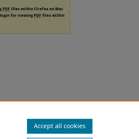
ng
PDF
files within Firefox on Mac
plugin for viewing
PDF
files within
Accept all cookies