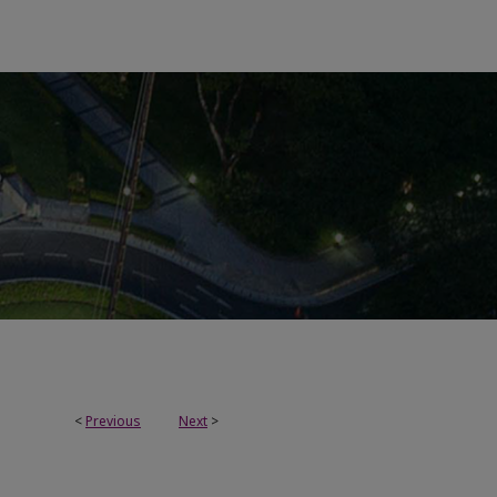
<
Previous
Next
>