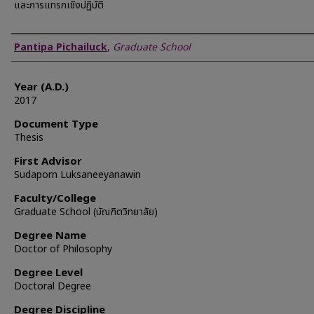
และการแทรกเชิงปฏิบัติ
Author
Pantipa Pichailuck
,
Graduate School
Year (A.D.)
2017
Document Type
Thesis
First Advisor
Sudaporn Luksaneeyanawin
Faculty/College
Graduate School (บัณฑิตวิทยาลัย)
Degree Name
Doctor of Philosophy
Degree Level
Doctoral Degree
Degree Discipline