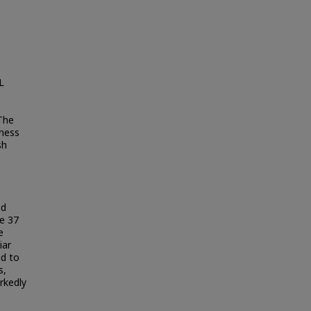
L
 The
eness
sh
nd
he 37
e
iar
nd to
s,
rkedly