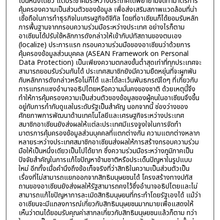
เป็นหนึ่งเดียว แต่ประชาคมระหว่างประเทศได้พยายามจัดทำมาตรการ
คุ้มครองความเป็นส่วนตัวของข้อมูล เพื่อส่งเสริมสภาพแวดล้อมที่น่า
เชื่อถือในการทำธุรกิจในเศรษฐกิจดิจิทัล โดยที่อาเซียนก็ได้ยอมรับหลัก
การพื้นฐานจากกรอบความร่วมมือระหว่างประเทศ อย่างไรก็ตาม
อาเซียนได้ปรับใช้หลักการดังกล่าวให้เข้ากับปทัสถานของตนเอง
(localize) ประการแรก กรอบความร่วมมือของอาเซียนว่าด้วยการ
คุ้มครองข้อมูลส่วนบุคคล (ASEAN Framework on Personal
Data Protection) เป็นเพียงความตกลงขั้นต่ำสุดเท่าที่ทุกประเทศจะ
สามารถยอมรับร่วมกันได้ ประเทศสมาชิกยังมีความยืดหยุ่นที่จะผูกพัน
กับหลักการดังกล่าวหรือไม่ก็ได้ และได้ละเว้นพันธกรณีใดๆ ที่เกี่ยวกับ
การแทรกแซงอำนาจอธิปไตยหรือความมั่นคงของชาติ ด้วยเหตุนี้จึง
ทำให้การคุ้มครองความเป็นส่วนตัวของข้อมูลของผู้คนในอาเซียนจึงขึ้น
อยู่กับการกำกับดูแลในระดับรัฐเป็นสำคัญ นอกจากนี้ ช่องว่างของ
ศักยภาพการพัฒนาด้านเทคโนโลยีและเศรษฐกิจระหว่างประเทศ
สมาชิกอาเซียนยังส่งผลให้แต่ละประเทศมีแรงจูงใจในการจัดทำ
มาตรการคุ้มครองข้อมูลส่วนบุคคลที่แตกต่างกัน ความแตกต่างหลาก
หลายระหว่างประเทศสมาชิกอาเซียนส่งผลให้การสร้างกรอบความร่วม
มือให้เป็นหนึ่งเดียวเป็นไปได้ยาก ซึ่งความร่วมมือระหว่างภูมิภาคเป็น
ปัจจัยสำคัญในการแก้ไขปัญหาข้ามชาติหรือประเด็นปัญหาในรูปแบบ
ใหม่ อีกทั้งเมื่อคำนึงถึงข้อเท็จจริงที่ว่าสิทธิในความเป็นส่วนตัวเป็น
เรื่องที่ไม่สามารถแยกออกจากสิทธิมนุษยชนได้ โครงสร้างทางปทัส
ถานของอาเซียนยังส่งผลให้รัฐสามารถคงไว้ซึ่งอำนาจอธิปไตยและไม่
สามารถแก้ไขปัญหาการละเมิดสิทธิมนุษยนที่กระทำโดยรัฐเองได้ แม้ว่า
อาเซียนจะมีแถลงการณ์เกี่ยวกับสิทธิมนุษยชนมากมายเพื่อแสดงให้
เห็นว่าตนได้ยอมรับคุณค่าสากลเกี่ยวกับสิทธิมนุษยชนแล้วก็ตาม ทว่า