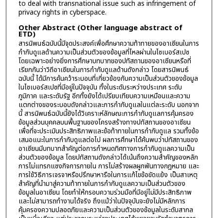
to deal with transnational issue such as infringement of
privacy rights in cyberspace.
Other Abstract (Other language abstract of
ETD)
สารนิพนธ์ฉบับนี้มีจุดประสงค์เพื่อศึกษาความท้าทายของอาเซียนในการ
กำกับดูแลด้านความเป็นส่วนตัวของข้อมูลที่ไหลผ่านในไซเบอร์สเปซ
โดยเฉพาะอย่างยิ่งการศึกษาบทบาทของปทัสถานของอาเซียนหรือที่
เรียกกันว่าวิถีอาเซียนในการกำกับดูแลด้านดังกล่าว โดยสารนิพนธ์
ฉบับนี้ ได้มีการค้นคว้าระบอบที่เกี่ยวข้องกับความเป็นส่วนตัวของข้อมูล
ในไซเบอร์สเปซที่มีอยู่ในปัจจุบัน ทั้งในระดับระหว่างประเทศ ระดับ
ภูมิภาค และระดับรัฐ อีกทั้งยังได้เปรียบเทียบความเหมือนและความ
แตกต่างของระบอบดังกล่าวและการกำกับดูแลในแต่ละระดับ นอกจาก
นี้ สารนิพนธ์ฉบับนี้ยังได้วิเคราะห์ลักษณะการกำกับดูแลการคุ้มครอง
ข้อมูลส่วนบุคคลบนพื้นฐานของโครงสร้างทางปทัสถานของอาเซียน
เพื่อที่จะประเมินประสิทธิภาพและข้อท้าทายในการกำกับดูแล รวมทั้งข้อ
เสนอแนะในการกำกับดูแลต่อไป ผลการศึกษาได้ค้นพบว่าปทัสถานของ
อาเซียนมีบทบาทสำคัญต่อการกำหนดทิศทางการกำกับดูแลความเป็น
ส่วนตัวของข้อมูล โดยปทัสถานดังกล่าวได้เน้นถึงความสำคัญของหลัก
การไม่แทรกแซงกิจการภายใน การไม่สร้างผลผูกพันทางกฎหมาย และ
การใช้วิธีการเจรจาหรือปรึกษาหารือในการแก้ไขข้อขัดแย้ง เป็นสาเหตุ
สำคัญที่นำมาสู่ความท้าทายในการกำกับดูแลความเป็นส่วนตัวของ
ข้อมูลในอาเซียน โดยทำให้กรอบความร่วมมือที่มีอยู่ไม่มีประสิทธิภาพ
และไม่สามารถทำงานได้จริง ถึงแม้ว่าในปัจจุบันจะยังไม่มีหลักการ
คุ้มครองความปลอดภัยและความเป็นส่วนตัวของข้อมูลในระดับสากล