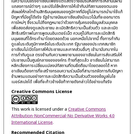
ในความเป็นจริงอาเซียนเพียงแต่แสดงว่ายอมรับหลักการเหล่านั้นผ่าน
แถลงการณ์ต่างๆ และปรับใช้หลักการให้เข้ากับปทัสถานของตนเอง
ส่งผลให้กลไกด้านสิทธิมนุษยชนของภูมิภาคที่มีอยู่ไม่สามารถนำมาใช้แก้
ปัญหาที่มีอยู่ได้จริง รัฐอำนาจนิยมอาเซียนยังมีแนวโน้มที่จะออกมาตร
การใหม่ๆ ซึ่งรวมไปถึงกฎหมายว่าด้วยการคุ้มครองข้อมูลส่วนบุคคล
เพื่อสอดส่องดูแลประชาชน ละเมิดสิทธิความเป็นส่วนตัว และละเมิด
สิทธิเสรีภาพในการพูดบนอินเตอร์เน็ต ควบคู่ไปกับการละเมิดสิทธิ
มนุษยชนที่ได้กระทำมาโดยตลอดด้วย นอกเหนือไปจากนี้ ทั้งการกำกับ
ดูแลในระดับภูมิภาคหรือในระดับประเทศ รัฐบาลของประเทศสมาชิก
อาเซียนไม่เปิดโอกาสให้ประชาชนและภาคส่วนอื่นๆ เข้ามามีบทบาทใน
การกำกับดูแล ตรงข้ามกับความพยายามของอาเซียนในการส่งเสริมให้
ประชาชนเป็นศูนย์กลางขององค์กร ท้ายที่สุดแล้ว อาเซียนไม่สามารถ
หลีกเลี่ยงการเปลี่ยนแปลงปทัสถานที่ตนยึดถือมาโดยตลอดได้ หาก
อาเซียนต้องการที่จะสร้างกรอบความร่วมมือที่สามารถจัดการกับปัญหา
ข้ามพรมแดนอย่างการละเมิดสิทธิความเป็นส่วนตัวของข้อมูลในไซ
เบอร์สเปซได้ เพื่อที่จะก้าวข้างข้อท้าทายดังกล่าวได้อย่างแท้จริง
Creative Commons License
This work is licensed under a
Creative Commons
Attribution-NonCommercial-No Derivative Works 4.0
International License
.
Recommended Citation