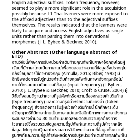
English adjectival suffixes. Token frequency, however,
seemed to play a more significant role in the acquisition
possibly because L1 Thai learners were more exposed to
the affixed adjectives than to the adjectival suffixes
themselves. The results indicated that the learners were
likely to acquire and access English adjectives as single
units rather than parsing them into derivational
morphemes (J. L. Bybee & Beckner, 2010).
Other Abstract (Other language abstract of
ETD)
งานวิจัยนี้ศึกษาการรับหน่วยคำเติมท้ายคุณศัพท์ในภาษาอังกฤษโดยผู้
เรียนที่มีภาษาไทยเป็นภาษาแม่เพื่อทดสอบว่าความถี่ข้อมูลซึ่งปรากฏใน
คลังข้อมูลการใช้ภาษาอังกฤษ (Almulla, 2015; Biber, 1993) มี
อิทธิพลต่อการรับรู้หน่วยคำเติมท้ายคุณศัพท์ในภาษาอังกฤษหรือไม่
ภายใต้กรอบแนวคิดความถี่ข้อมูล (input frequency) (J. Bybee,
2010; J. L. Bybee & Beckner, 2010; Croft & Cruse, 2004) ผู้
วิจัยตั้งสมมติฐานว่าความถี่รูปศัพท์หรือความถี่ของหน่วยคำเติมท้าย
(type frequency) และความถี่รูปคำหรือความถี่ของคำ (token
frequency) ส่งผลต่อการรับรู้หน่วยคำเติมท้ายนี้ นักศึกษาระดับ
ปริญญาตรีที่มีภาษาไทยเป็นภาษาแม่และมีสมิทธิภาพทางภาษาอังกฤษ
ระดับกลางจำนวน 30 คนทำแบบทดสอบตัดสินความถูกต้องทาง
ไวยากรณ์ซึ่งรวบรวมข้อมูลความถี่รูปศัพท์และความถี่รูปคำจากคลัง
ข้อมูล MorphoQuantics ผลการวิจัยพบว่าความถี่ข้อมูลทั้งความถี่
รูปศัพท์และความถี่รูปคำส่งผลต่อการรับรู้หน่วยคำเติมท้ายคุณศัพท์ใน