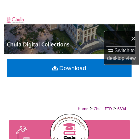
Search
Browse Collections
My Account
×
Switch to
About
desktop
view
Digital Commons Network™
Download
>
>
Home
Chula-ETD
6894