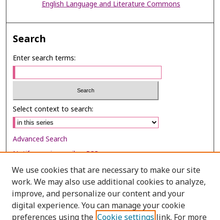
English Language and Literature Commons
Search
Enter search terms:
Select context to search:
Advanced Search
Notify me via email or
RSS
We use cookies that are necessary to make our site
Browse
work. We may also use additional cookies to analyze,
Collections
improve, and personalize our content and your
digital experience. You can manage your cookie
Disciplines
preferences using the
Cookie settings
link. For more