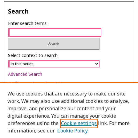
Search
Enter search terms:
Select context to search:
Advanced Search
Notify me via email or
RSS
We use cookies that are necessary to make our site
Browse
work. We may also use additional cookies to analyze,
Collections
improve, and personalize our content and your
digital experience. You can manage your cookie
Disciplines
preferences using the
Cookie settings
link. For more
Authors
information, see our
Cookie Policy