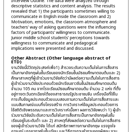
Interview Outline. The data were analyzed through
descriptive statistics and content analysis. The results
revealed that 1) the participants sometimes willing to
communicate in English inside the classroom and 2)
Motivation, emotions, the classroom atmosphere and
teachers’ way of asking questions were the influencing
factors of participants’ willingness to communicate.
Junior middle school students’ perceptions towards
willingness to communicate and pedagogical
implications were presented and discussed.
Other Abstract (Other language abstract of
ETD)
งานวิจัยนี้มีวัตถุประสงค์เพื่อ1) สำรวจระดับความเต็มใจในการสื่อสาร
เป็นภาษาอังกฤษในช้ันเรียนของนักเรียนช้ันมัธยมศึกษาตอนต้นและ 2)
ศึกษาสาเหตุที่ผู้เข้าร่วมงานวิจัยคิดว่ามีผลต่อความเต็มใจในการสื่อสาร
ผู้เข้าร่วมงานวิจัยประกอบด้วยนักเรียนชาวจีนช้ันมัธยมศึกษาตอนต้น
จำนวน 105 คน จากโรงเรียนมัธยมศึกษาตอนต้น จำนวน 2 แห่ง ที่ตั้ง
อยู่ทางตะวันตกเฉียงใต้ของสาธารณรัฐประชาชนจีน เครื่องมือที่ใช้ใน
การเก็บข้อมูลประกอบด้วยแบบสอบถามความเต็มใจในการสื่อสารและ
แบบสัมภาษณ์แบบกึ่งโครงสร้าง การวิเคราะห์ข้อมูลประกอบด้วยการ
ใช้สถิติเชิงพรรณนาและการวิเคราะห์เนื้อหา ผลการวิจัยพบว่า 1) ผู้เข้า
ร่วมงานวิจัยมีระดับความเต็มใจในการสื่อสารเป็นภาษาอังกฤษในชั้น
เรียนอยู่ในระดับต่ำ และ 2) สาเหตุที่ส่งผลต่อความเต็มใจในการสื่อสาร
ของผู้เข้าร่วมงานวิจัย ได้แก่ สมิทธิภาพทางภาษาอังกฤษ แรงจูงใจ
อารมณ์ บรรยากาศในช้ันเรียน และวิธีการถามคำถามของผู้สอน งาน