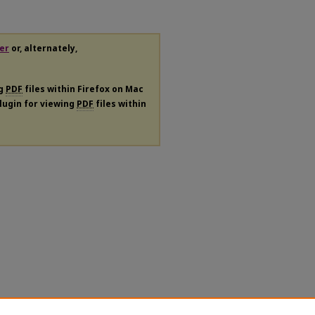
er
or, alternately,
ng
PDF
files within Firefox on Mac
plugin for viewing
PDF
files within