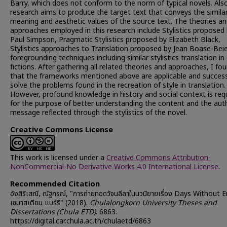
Barry, which does not conform to the norm of typical novels. Als
research aims to produce the target text that conveys the simila
meaning and aesthetic values of the source text. The theories a
approaches employed in this research include Stylistics proposed
Paul Simpson, Pragmatic Stylistics proposed by Elizabeth Black,
Stylistics approaches to Translation proposed by Jean Boase-Beie
foregrounding techniques including similar stylistics translation in
fictions. After gathering all related theories and approaches, I fo
that the frameworks mentioned above are applicable and success
solve the problems found in the recreation of style in translation.
However, profound knowledge in history and social context is req
for the purpose of better understanding the content and the aut
message reflected through the stylistics of the novel.
Creative Commons License
This work is licensed under a
Creative Commons Attribution-
NonCommercial-No Derivative Works 4.0 International License
.
Recommended Citation
อังสิริเสณี, ณัฐกรณ์, "การถ่ายทอดวัจนลีลาในนวนิยายเรื่อง Days Without 
เซบาสเตียน แบร์รี่" (2018).
Chulalongkorn University Theses and
Dissertations (Chula ETD)
. 6863.
https://digital.car.chula.ac.th/chulaetd/6863