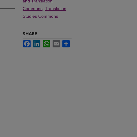
and Translation
Commons
,
Translation
Studies Commons
SHARE
Facebook
LinkedIn
WhatsApp
Email
Share