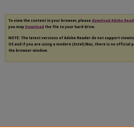
To view the content in your browser, please
download Adobe Read
you may
Download
the file to your hard drive.
NOTE: The latest versions of Adobe Reader do not support viewi
OS and if you are using a modern (Intel) Mac, there is no official 
the browser window.