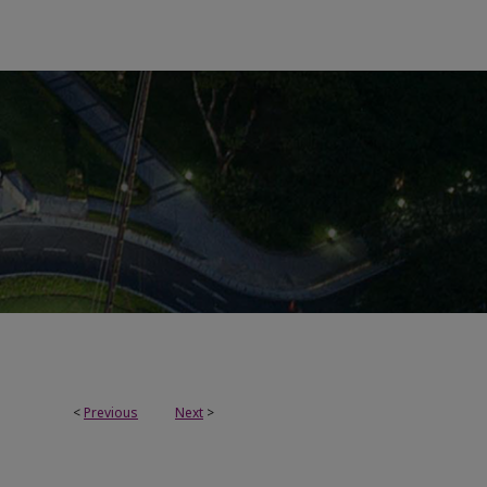
<
Previous
Next
>