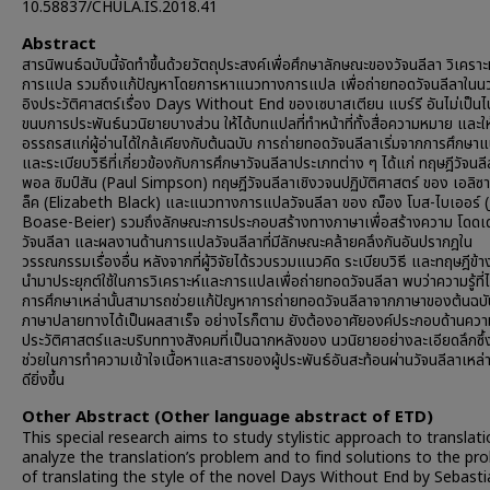
10.58837/CHULA.IS.2018.41
Abstract
สารนิพนธ์ฉบับนี้จัดทำขึ้นด้วยวัตถุประสงค์เพื่อศึกษาลักษณะของวัจนลีลา วิเครา
การแปล รวมถึงแก้ปัญหาโดยการหาแนวทางการแปล เพื่อถ่ายทอดวัจนลีลาในน
อิงประวัติศาสตร์เรื่อง Days Without End ของเซบาสเตียน แบร์รี อันไม่เป็น
ขนบการประพันธ์นวนิยายบางส่วน ให้ได้บทแปลที่ทำหน้าที่ทั้งสื่อความหมาย และให
อรรถรสแก่ผู้อ่านได้ใกล้เคียงกับต้นฉบับ การถ่ายทอดวัจนลีลาเริ่มจากการศึกษา
และระเบียบวิธีที่เกี่ยวข้องกับการศึกษาวัจนลีลาประเภทต่าง ๆ ได้แก่ ทฤษฎีวัจนล
พอล ซิมป์สัน (Paul Simpson) ทฤษฎีวัจนลีลาเชิงวจนปฏิบัติศาสตร์ ของ เอลิ
ล็ค (Elizabeth Black) และแนวทางการแปลวัจนลีลา ของ ฌ็อง โบส-ไบเออร์ 
Boase-Beier) รวมถึงลักษณะการประกอบสร้างทางภาษาเพื่อสร้างความ โดดเด่
วัจนลีลา และผลงานด้านการแปลวัจนลีลาที่มีลักษณะคล้ายคลึงกันอันปรากฎใน
วรรณกรรมเรื่องอื่น หลังจากที่ผู้วิจัยได้รวบรวมแนวคิด ระเบียบวิธี และทฤษฎีข้า
นำมาประยุกต์ใช้ในการวิเคราะห์และการแปลเพื่อถ่ายทอดวัจนลีลา พบว่าความรู้ที่
การศึกษาเหล่านั้นสามารถช่วยแก้ปัญหาการถ่ายทอดวัจนลีลาจากภาษาของต้นฉบับ
ภาษาปลายทางได้เป็นผลสาเร็จ อย่างไรก็ตาม ยังต้องอาศัยองค์ประกอบด้านความ
ประวัติศาสตร์และบริบททางสังคมที่เป็นฉากหลังของ นวนิยายอย่างละเอียดลึกซึ้ง
ช่วยในการทำความเข้าใจเนื้อหาและสารของผู้ประพันธ์อันสะท้อนผ่านวัจนลีลาเหล่านั
ดียิ่งขึ้น
Other Abstract (Other language abstract of ETD)
This special research aims to study stylistic approach to translati
analyze the translation’s problem and to find solutions to the pr
of translating the style of the novel Days Without End by Sebasti