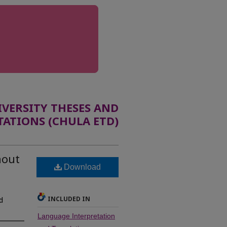
ERSITY THESES AND
TATIONS (CHULA ETD)
hout
Download
INCLUDED IN
d
Language Interpretation