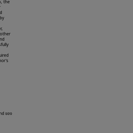
o, the
r
nd
 by
r,
 other
und
fully
uired
hor’s
End ของ