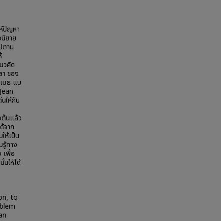
ะห์ปัญหา
วนิยาย
ไปตาม
้
แนวคิด
ีลา ของ
ซาเบธ แบ
(Jean
นให้กับ
งต้นแล้ว
ได้จาก
ให้เป็น
รู้ทาง
 เพื่อ
้นให้ได้
on, to
oblem
an