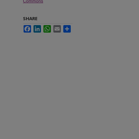
Commons
SHARE
Facebook
LinkedIn
WhatsApp
Email
Share