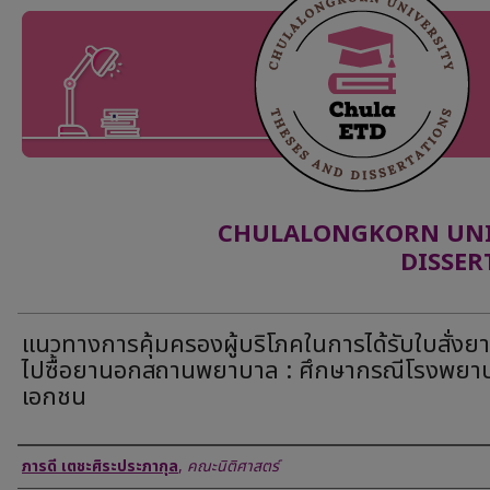
CHULALONGKORN UNIV
DISSER
แนวทางการคุ้มครองผู้บริโภคในการได้รับใบสั่งยาเ
ไปซื้อยานอกสถานพยาบาล : ศึกษากรณีโรงพยา
เอกชน
Author
ภารดี เตชะศิระประภากุล
,
คณะนิติศาสตร์