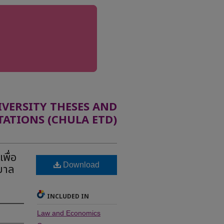
ERSITY THESES AND
TATIONS (CHULA ETD)
พื่อ
Download
บาล
INCLUDED IN
Law and Economics