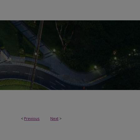
<
Previous
Next
>