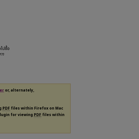
ไปซื้อ
rn
er
or, alternately,
ng
PDF
files within Firefox on Mac
plugin for viewing
PDF
files within