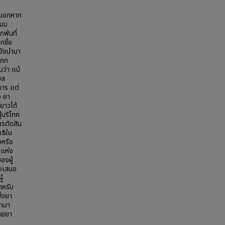
วยนอกหาก
ะบบ
พันที่
กชื่อ
 ยังนำมา
อถก
ว่า แม้
ูล
การ แต่
อ ยา
นยาวได้
้บริโภค
ารตัดสิน
ทธิใน
่งหรือ
ิแห่ง
องผู้
้อเสนอ
ู้
ำหรับ
ั่งยา
้ามา
่ายยา