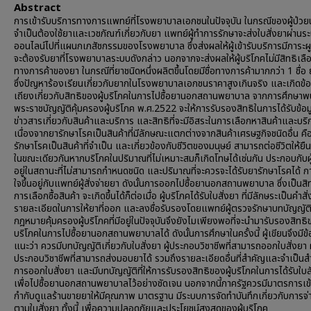
Abstract
การเข้ารับบริการทางการแพทย์ที่โรงพยาบาลเอกชนในปัจจุบัน ในกรณีของผู้ป่
จำเป็นต้องใช้ยาและเวชภัณฑ์เกี่ยวกับยา แพทย์ผู้ทำการรักษาจะส่งใบสั่งยาผ่านร
ออนไลน์ไปที่แผนกเภสัชกรรมของโรงพยาบาล ซึ่งส่งผลให้ผู้เข้ารับบริการมีภาระผูก
จะต้องรับยาที่โรงพยาบาลระบบดังกล่าว นอกจากจะส่งผลให้ผู้บริโภคไม่มีสิทธิเลือ
ทางการค้าของยา ในกรณีที่ยาชนิดหนึ่งผลิตขึ้นโดยมีชื่อทางการค้ามากกว่า 1 ชื่อ
ซึ่งปัญหาร้องเรียนเกี่ยวกับยากในโรงพยาบาลเอกชนราคาสูงเกินจริง และเกิดข้
เถียงเกี่ยวกับสิทธิของผู้บริโภคในการไปซื้อยานอกสถานพยาบาล จากการศึกษาพบ
พระราชบัญญัติคุ้มครองผู้บริโภค พ.ศ.2522 จะให้การรับรองสิทธิในการได้รับข้อม
ข่าวสารเกี่ยวกับสินค้าและบริการ และสิทธิที่จะมีอิสระในการเลือกหาสินค้าและบริ
เนื่องจากยารักษาโรคเป็นสินค้าที่มีลักษณะแตกต่างจากสินค้าเศรษฐกิจชนิดอื่น คื
รักษาโรคเป็นสินค้าที่จำเป็น และเกี่ยวข้องกับชีวิตของมนุษย์ สามารถต่อชีวิตให้ยื
ในขณะเดียวกันหากบริโภคในปริมาณที่ไม่เหมาะสมก็เกิดโทษได้เช่นกัน ประกอบกับผู
อยู่ในสถานะที่ไม่สามารถกำหนดชนิด และปริมาณที่จะควรจะได้รับยารักษาโรคได้ ก
ใจขึ้นอยู่กับแพทย์ผู้สั่งจ่ายยา ดังนั้นการออกไปซื้อยานอกสถานพยาบาล ซึ่งเป็นสิ
การเลือกซื้อสินค้า จะเกิดขึ้นได้ก็ต่อเมื่อ ผู้บริโภคได้รับใบสั่งยา ที่มีลักษระเป็นคำสั
รายละเอียดในการให้ยาที่ออก และลงชื่อรับรองโดยแพทย์ผู้ตรวจรักษาบทบัญญัต
กฎหมายคุ้มครองผู้บริโภคที่มีอยู่ในปัจจุบันจึงยังไมเพียงพอที่จะนำมารับรองสิทธิข
บริโภคในการไปซื้อยานอกสถานพยาบาลได้ ดังนั้นการศึกษาในครั้งนี้ ผู้เขียนจึงมีข
แนะว่า ควรมีบทบัญญัติเกี่ยวกับใบสั่งยา ผู้ประกอบวิชาชีพที่สามารถออกใบสั่งยา ผ
ประกอบวิชาชีพที่สามารถส่งมอบยาได้ รวมถึงรายละเอียดอื่นที่สำคัญและจำเป็นส
การออกใบสั่งยา และมีบทบัญญัติที่ให้การรับรองสิทธิของผู้บริโภคในการได้รับใบส
เพื่อไปซื้อยานอกสถานพยาบาลไว้อย่างชัดเจน นอกจากนี้ภาครัฐควรมีมาตรการเข
กำกับดูแลร้านขายยาให้มีคุณภาพ มาตรฐาน มีระบบการจัดทำบันทึกเกี่ยวกับการจ
ตามใบสั่งยา ทั้งนี้ เพื่อความปลอดภัยและประโยชน์สูงสุดของผู้บริโภค