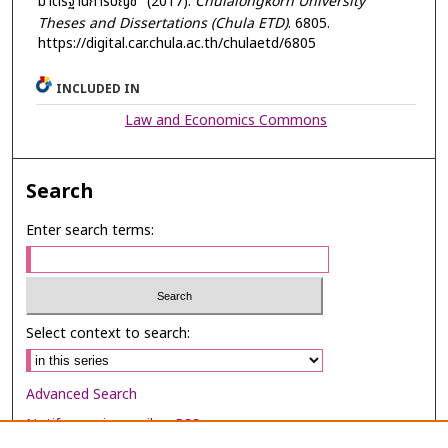
มาตรฐานการบัญชี" (2017).
Chulalongkorn University
Theses and Dissertations (Chula ETD)
. 6805.
https://digital.car.chula.ac.th/chulaetd/6805
INCLUDED IN
Law and Economics Commons
Search
Enter search terms:
Select context to search:
Advanced Search
Notify me via email or
RSS