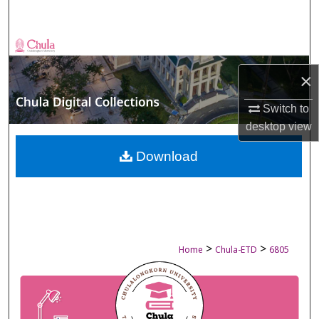
Search
Browse Collections
×
My Account
Switch to
About
desktop
view
Digital Commons Network™
Download
>
>
Home
Chula-ETD
6805