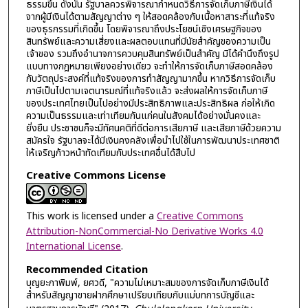
ธรรมขึ้น ดังนั้น รัฐบาลควรพิจารณากำหนดวิธีการจัดเก็บภาษีเงินได้
จากผู้มีเงินได้ตามสัญญาต่าง ๆ ให้สอดคล้องกับเนื้อหาสาระที่แท้จริง
ของธุรกรรมที่เกิดขึ้น โดยพิจารณาถึงประโยชน์เชิงเศรษฐกิจของ
สินทรัพย์และความเสี่ยงและผลตอบแทนที่มีนัยสำคัญของความเป็น
เจ้าของ รวมถึงอำนาจการควบคุมสินทรัพย์เป็นสำคัญ มิได้คำนึงถึงรูป
แบบทางกฎหมายเพียงอย่างเดียว จะทำให้การจัดเก็บภาษีสอดคล้อง
กับวัตถุประสงค์ที่แท้จริงของการทำสัญญามากขึ้น หากวิธีการจัดเก็บ
ภาษีเป็นไปตามเจตนารมณ์ที่แท้จริงแล้ว จะส่งผลให้การจัดเก็บภาษี
ของประเทศไทยเป็นไปอย่างมีประสิทธิภาพและประสิทธิผล ก่อให้เกิด
ความเป็นธรรมและเท่าเทียมกันแก่คนในสังคมได้อย่างมั่นคงและ
ยั่งยืน ประชาชนก็จะมีทัศนคติที่ดีต่อการเสียภาษี และเสียภาษีด้วยความ
สมัครใจ รัฐบาลจะได้มีเงินคงคลังเพื่อนำไปใช้ในการพัฒนาประเทศชาติ
ให้เจริญก้าวหน้าทัดเทียมกับประเทศอื่นได้สืบไป
Creative Commons License
This work is licensed under a
Creative Commons
Attribution-NonCommercial-No Derivative Works 4.0
International License
.
Recommended Citation
บุญยะกาพิมพ์, ยศวดี, "ความไม่เหมาะสมของการจัดเก็บภาษีเงินได้
สำหรับสัญญาขายฝากศึกษาเปรียบเทียบกับแม่บทการบัญชีและ