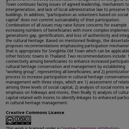
Town continues facing issues of agreed leadership, mechanism to
intergeneration, and lack of local administrative law to preserve h
buildings. In addition, “participation as volunteers based on social
capital” does not commit sustainability of their participation.
Combination of all issues may raise future concerns for example
increasing numbers of beneficiaries with more complex implemen
generations gap, gentrification, and loss of authenticity and integ
the cultural heritage. Based on mentioned findings, the dissertat
proposes recommendations emphasizing participation mechanis
that is appropriate for Songkhla Old Town which can be applicabl
other historic towns in Thailand. Two recommendations include: 
connectivity among beneficiaries to enhance increased participati
cultural heritage conservation and management by establishing
“working group”, representing all beneficiaries; and 2) prioritizatio
process to increase participation in cultural heritage conservatio
management with three steps, which are 1) assessment of relati
among three levels of social capital, 2) analysis of social norms w
emphasis on folkways and mores, then finally 3) analysis of cultur
capital related with mores to identify linkages to enhanced partic
in cultural heritage management.
Creative Commons License
This work is licensed under a
Creative Commons Attribution-