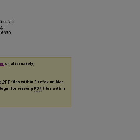
ติศาสตร์
).
. 6650.
er
or, alternately,
ng
PDF
files within Firefox on Mac
plugin for viewing
PDF
files within