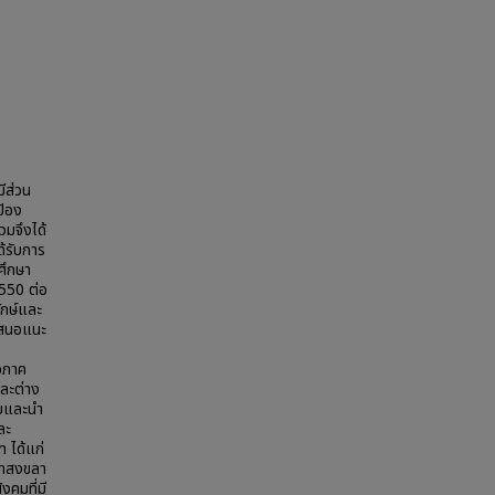
ีส่วน
ป้อง
มจึงได้
้รับการ
ศึกษา
2550 ต่อ
ักษ์และ
เสนอแนะ
วจภาค
ละต่าง
พบและนำ
ละ
 ได้แก่
่าสงขลา
งคมที่มี