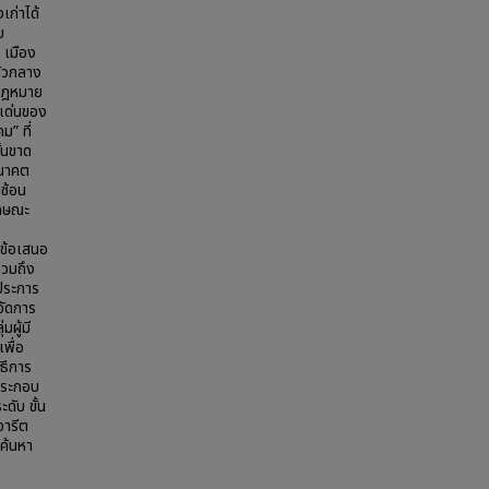
เก่าได้
บ
 เมือง
ตัวกลาง
 กฎหมาย
ดเด่นของ
ม” ที่
ั้นขาด
อนาคต
ำซ้อน
ักษณะ
ข้อเสนอ
รวมถึง
 ประการ
รจัดการ
ผู้มี
พื่อ
ธีการ
ประกอบ
ดับ ขั้น
จารีต
อค้นหา