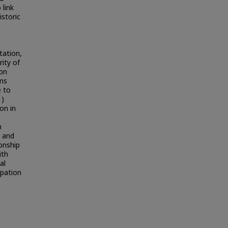
 link
istoric
tation,
rity of
ion
ms
e to
1)
on in
n
n and
onship
ith
al
ipation