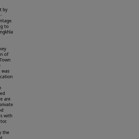
t by
-
ritage.
ng to
ongkhla
 key
on of
 Town
e
n was
ication
h
sed
re are
private
od
Os with
tor.
t
y the
d