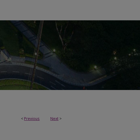
<
Previous
Next
>