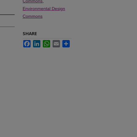
Commons
,
Environmental Design
Commons
SHARE
Facebook
LinkedIn
WhatsApp
Email
Share