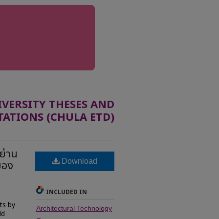
ERSITY THESES AND
TATIONS (CHULA ETD)
ย่าน
Download
ของ
INCLUDED IN
ts by
Architectural Technology
ld