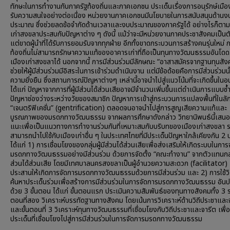
ทักษะในการทำงานกับภาครัฐท้องถิ่นและภาคเอกชน ประเด็นเรื่องการอนุรักษ์เมือง
รับความสนใจอย่างต่อเนื่อง หน่วยงานภาคเอกชนมีนโยบายในการสนับสนุนด้านง
ประมาณ ซึ่งช่วยลดข้อจำกัดด้านเวลาและงบประมาณของภาครัฐได้ อย่างไรก็ตาม
เก่าสงขลาประสบกับปัญหาต่าง ๆ ดังนี้ แม้ว่าจะมีหน่วยงานภาคประชาสังคมเป็น
แต่ขาดผู้นำที่ได้รับการยอมรับจากทุกฝ่าย อีกทั้งขาดกระบวนการสร้างคนรุ่นใหม่
ท้องถิ่นไม่สามารถรักษาความแท้ของอาคารเก่าที่ถือเป็นทุนทางวัฒนธรรมอันโด
เมืองเก่าสงขลาได้ นอกจากนี้ การมีส่วนร่วมมีลักษณะ “อาสาสมัครจากฐานทุนสังค
ช่วยให้ผู้มีส่วนร่วมมีอิสระในการเข้าร่วมดำเนินงาน แต่มีข้อด้อยคือการมีส่วนร่วมน
ความยั่งยืน ซึ่งสถานการณ์ปัญหาต่างๆ เหล่านี้อาจนำไปสู่แนวโน้มที่จะเกิดขึ้นใน
ได้แก่ ปัญหาจากการที่ผู้มีส่วนได้ส่วนเสียอาจมีจำนวนเพิ่มขึ้นแต่ดำเนินการแบบซ้
ปัญหาช่องว่างระหว่างวัยของสมาชิก ปัญหาการเข้าสู่กระบวนการแปลงพื้นที่ในล
“เจนตริฟิเคชั่น” (gentrification) ตลอดจนอาจนำไปสู่การสูญเสียความแท้และ
บูรณภาพของมรดกทางวัฒนธรรม จากผลการศึกษาดังกล่าว วิทยานิพนธ์นี้เสนอ
แนะเพื่อเป็นแนวทางการทำงานร่วมกันที่เหมาะสมกับบริบทของเมืองเก่าสงขลา 
สามารถนำไปใช้กับเมืองเก่าอื่น ๆ ในประเทศไทยที่มีประเด็นปัญหาใกล้เคียงกัน 2
ได้แก่ 1) การเชื่อมโยงของกลุ่มผู้มีส่วนได้ส่วนเสียเพื่อส่งเสริมให้เกิดระบบในกา
มรดกทางวัฒนธรรมอย่างมีส่วนร่วม ด้วยการจัดตั้ง “คณะทำงาน” จากตัวแทนกลุ่ม
ส่วนได้ส่วนเสีย โดยมีเทศบาลนครสงขลาเป็นผู้อำนวยความสะดวก (facilitator) เ
ประสานให้เกิดการจัดการมรดกทางวัฒนธรรมด้วยการมีส่วนร่วม และ 2) การใช้วิ
ค้นหาประเด็นร่วมเพื่อสร้างการมีส่วนร่วมในการจัดการมรดกทางวัฒนธรรม อัน
ด้วย 3 ขั้นตอน ได้แก่ ขั้นตอนแรก ประเมินความสัมพันธ์ของทุนทางสังคมทั้ง 3 ระ
ตอนที่สอง วิเคราะห์บรรทัดฐานทางสังคม โดยเน้นการวิเคราะห์ด้านวิถีประชาและ
และขั้นตอนที่ 3 วิเคราะห์ทุนทางวัฒนธรรมที่เชื่อมโยงกับวิถีประชาและจารีต เพื่
ประเด็นที่เชื่อมโยงไปสู่การมีส่วนร่วมในการจัดการมรดกทางวัฒนธรรม