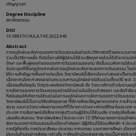
ปริญญาเอก
Degree Discipline
สถาปัตยกรรม
DOI
10.58837/CHULA.THE.2022.940
Abstract
การอนุรักษ์และจัดการมรดกทางวัฒนธรรมในย่านประวัติศาสตร์ด้วยกระบวนการม
ร่วมเป็นวิธีการหนึ่ง ที่เปิดโอกาสให้ผู้มีส่วนได้ส่วนเสียทุกภาคส่วนได้เข้ามาร่วมปก
รักษา และฟื้นฟูคุณค่าของมรดกทางวัฒนธรรมของตน ดังนั้นแนวคิดการมีส่วนร่ว
รับประยุกต์ใช้ในกฎบัตรสากลในการอนุรักษ์และจัดการมรดกทางวัฒนธรรม โดยได
ให้ความสำคัญมากขึ้นอย่างต่อเนื่อง วิทยานิพนธ์นี้เลือกเมืองเก่าสงขลาเป็นกรณี
เนื่องจากเมืองเก่าสงขลาผ่านกระบวนการอนุรักษ์อย่างมีส่วนร่วมตั้งแต่ปี พ.ศ. 
เนื่องจนถึงปัจจุบัน วัตถุประสงค์ของวิทยานิพนธ์ คือ วิเคราะห์การดำเนินงานอนุร
การจัดการมรดกทางวัฒนธรรมอย่างมีส่วนร่วมในเมืองเก่าสงขลา และจัดทำข้อ
ที่สนับสนุนให้เกิดการมีส่วนร่วมในการอนุรักษ์และการจัดการมรดกทางวัฒนธรรม
วิทยานิพนธ์นี้เป็นงานวิจัยเชิงคุณภาพ ที่ใช้การศึกษาข้อมูลภาคเอกสาร การสำร
สนาม และการวิเคราะห์ผลตามเกณฑ์ที่ได้จากการวิเคราะห์กรณีศึกษาในประเทศ แ
ประเทศ การสัมภาษณ์เชิงลึกจากกลุ่มตัวแทนผู้มีส่วนได้ส่วนเสีย การสรุปข้อค้น
เสนอข้อเสนอแนะ วิทยานิพนธ์พบว่าในระยะเวลา 15 ปีที่ผ่านมาของการอนุรักษ์แ
จัดการมรดกทางวัฒนธรรมในเมืองเก่าสงขลา มีผู้มีส่วนได้ส่วนเสียหลัก 4 ประเภท
ภาครัฐท้องถิ่น ภาคประชาสังคม-ประชาชน ภาคเอกชน และภาคการศึกษา เมืองเก
มีจุดเด่นด้านทุนทางสังคม กล่าวคือ ภาคีคนรักเมืองสงขลาสมาคมเป็นภาคประชาสั