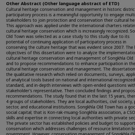
Other Abstract (Other language abstract of ETD)
Cultural heritage conservation and management in historic distric
participatory process is a meaningful opportunity to engage multi
stakeholders to join protection and conservation their cultural he
This approach was applied under the international charters relati
cultural heritage conservation which is increasingly recognized. S
Old Town was selected as a case study to this study due to its
potential of continuing application of participatory process in
conserving the culture heritage that was evident since 2007. The
objectives of this dissertation were to analyze the implementati
cultural heritage conservation and management of Songkhla Old
and to propose recommendations to enhance participation in th
cultural heritage conservation and management. The dissertatio
the qualitative research which relied on documents, surveys, appl
of analytical tools based on national and international recognized
standard, and in-depth interviews with open-ended questions wit
stakeholder’s representative. Then concluded findings and propo
recommendations. The study found that in the last 15 years, the
4 groups of stakeholders. They are local authorities, civil society, 
sector, and educational institutions. Songkhla Old Town has a go
social capital; that is Kon-rak-muang-Songkhla association, a CS
skills and expertise in connecting local authorities with private sec
The private sector has established policies and budget to suppor
conservation which addresses challenges of resource limitation b
government. However, conservation management of Songkhla Ol