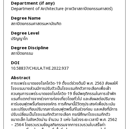
Department (if any)
Department of Architecture (ภาควิชาสถาปัตยกรรมศาสตร์)
Degree Name
สถาปัตยกรรมศาสตรมหาบัณฑิต
Degree Level
ปริญญาโท
Degree Discipline
สถาปัตยกรรม
DOI
10.58837/CHULA.THE.2022.937
Abstract
การแพร่ระบาดของโรคโควิด-19 ตั้งแต่ช่วงต้นปี พ.ศ. 2563 ส่งผลให้
โรงแรมบางส่วนมีการปรับตัวเป็นโรงแรมกักตัวทางเลือกเพื่อเฝ้า
ควบคุมการแพร่ระบาดของโรคโควิด-19 ซึ่งมีพฤติกรรมในการเข้าพัก
แรมที่แตกต่างจากช่วงการท่องเที่ยวโดยทั่วไป และส่งผลต่อปริมาณ
คาร์บอนฟุตพริ้นท์ขององค์กร การศึกษานี้มีวัตถุประสงค์เพื่อประเมิน
และเปรียบเทียบปริมาณคาร์บอนฟุตพริ้นท์ในช่วงก่อน และหลังที่มีการ
ปรับเปลี่ยนเป็นโรงแรมกักตัวทางเลือก กรณีศึกษาโรงแรมกักตัว
ขนาดเล็ก ในจังหวัดน่าน จำนวน 3 แห่ง ในช่วงระยะเวลาปี พ.ศ. 2562
– 2564 โดยรวบรวมข้อมูลกิจกรรมจากการรวบรวมใบเสร็จค่า