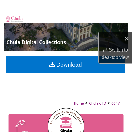
Search
Browse Collections
My Account
×
About
Switch to
desktop
view
Digital Commons Network™
Download
>
>
Home
Chula-ETD
6647