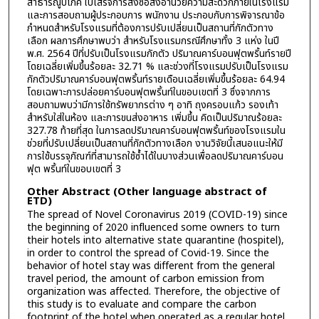
สาธารณูปโภค ใบเสร็จการสั่งซื้อสิ่งอำนวยความสะดวกภายในโรงแรม
และการสอบถามผู้ประกอบการ พนักงาน ประกอบกับการพิจารณาข้อ
กำหนดสำหรับโรงแรมที่ต้องการปรับเปลี่ยนเป็นสถานที่กักตัวทาง
เลือก ผลการศึกษาพบว่า สำหรับโรงแรมกรณีศึกษาทั้ง 3 แห่ง ในปี
พ.ศ. 2564 ปีที่ปรับเป็นโรงแรมกักตัว ปริมาณคาร์บอนฟุตพริ้นท์รายปี
โดยเฉลี่ยเพิ่มขึ้นร้อยละ 32.71 % และช่วงที่โรงแรมปรับเป็นโรงแรม
กักตัวปริมาณคาร์บอนฟุตพริ้นท์รายเดือนเฉลี่ยเพิ่มขึ้นร้อยละ 64.94
โดยเฉพาะการปล่อยคาร์บอนฟุตพริ้นท์ในขอบเขตที่ 3 ซึ่งจากการ
สอบถามพบว่ามีการใช้ทรัพยากรต่าง ๆ อาทิ ถุงครอบแก้ว รองเท้า
สำหรับใส่ในห้อง และการขนส่งอาหาร เพิ่มขึ้น คิดเป็นปริมาณร้อยละ
327.78 ท้ายที่สุด ในการลดปริมาณคาร์บอนฟุตพริ้นท์ของโรงแรมใน
ช่วยที่ปรับเปลี่ยนเป็นสถานที่กักตัวทางเลือก งานวิจัยนี้เสนอแนะให้มี
การใช้บรรจุภัณฑ์ที่สามารถใช้ซ้ำได้ในบางส่วนเพื่อลดปริมาณคาร์บอน
ฟุต พริ้นท์ในขอบเขตที่ 3
Other Abstract (Other language abstract of
ETD)
The spread of Novel Coronavirus 2019 (COVID-19) since
the beginning of 2020 influenced some owners to turn
their hotels into alternative state quarantine (hospitel),
in order to control the spread of Covid-19. Since the
behavior of hotel stay was different from the general
travel period, the amount of carbon emission from
organization was affected. Therefore, the objective of
this study is to evaluate and compare the carbon
footprint of the hotel when operated as a regular hotel