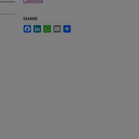
Commons
SHARE
Facebook
LinkedIn
WhatsApp
Email
Share