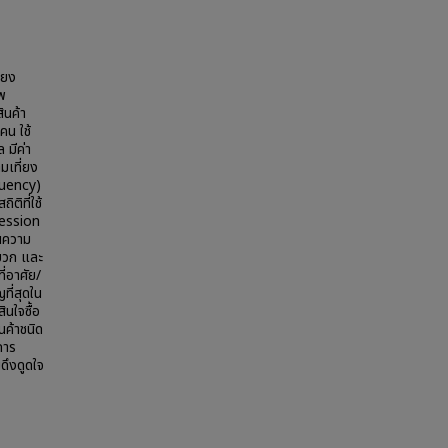
ียง
พ
ินค้า
คน ใช้
 มีค่า
มเที่ยง
equency)
ติที่ใช้
ression
านความ
บวก และ
ี่อาศัย/
ที่สุดใน
ินใจซื้อ
ค้าชนิด
การ
ึงดูดใจ