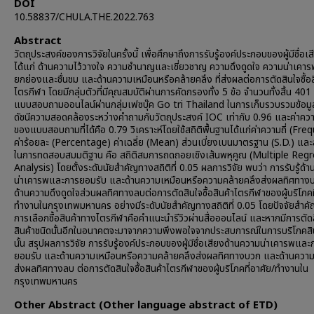
DOI
10.58837/CHULA.THE.2022.763
Abstract
วัตถุประสงค์ของการวิจัยในครั้งนี้ เพื่อศึกษาถึงการรับรู้องค์ประกอบของผู้มีชื่อเส
ได้แก่ ด้านความไว้วางใจ ความชำนาญและเชี่ยวชาญ ความดึงดูดใจ ความน่าเคาร
ยกย่องและชื่นชม และด้านความเหมือนหรือคล้ายคลึง ที่ส่งผลต่อการตัดสินใจซื้อส
ไตรกีฬา โดยมีกลุ่มตัวที่มีคุณสมบัติผ่านการคัดกรองทั้ง 5 ข้อ จำนวนทั้งสิ้น 401 
แบบสอบถามออนไลน์ผ่านกลุ่มเฟซบุ๊ค Go tri Thailand ในการเก็บรวบรวมข้อมูล
ดัชนีความสอดคล้องระหว่างคำถามกับวัตถุประสงค์ IOC เท่ากับ 0.96 และค่าควา
ของแบบสอบถามที่ได้คือ 0.79 วิเคราะห์โดยใช้สถิติพื้นฐานได้แก่ค่าความถี่ (Fr
ค่าร้อยละ (Percentage) ค่าเฉลี่ย (Mean) ส่วนเบี่ยงเบนมาตรฐาน (S.D.) และสถิ
ในการทดสอบสมมติฐาน คือ สถิติสมการถดถอยเชิงเส้นพหุคูณ (Multiple Reg
Analysis) โดยตั้งระดับนัยสำคัญทางสถิติที่ 0.05 ผลการวิจัย พบว่า การรับรู้ด้
น่าเคารพและการยอมรับ และด้านความเหมือนหรือความคล้ายคลึงส่งผลทิศทาง
ด้านความดึงดูดใจส่วนผลทิศทางลบต่อการตัดสินใจซื้อสินค้าไตรกีฬาของผู้บริโภคท
ทำงานในกรุงเทพมหานคร อย่างมีระดับนัยสำคัญทางสถิติที่ 0.05 โดยปัจจัยสำคัญ
การเลือกซื้อสินค้าทางไตรกีฬาคือคำแนะนำรีวิวผ่านสื่อออนไลน์ และหากมีการตัดส
สินค้าชนิดนั้นอีกในอนาคตจะมาจากความพึงพอใจจากประสบการณ์ในการบริโภคสิน
นั้น สรุปผลการวิจัย การรับรู้องค์ประกอบของผู้มีชื่อเสียงด้านความน่าเคารพและ
ยอมรับ และด้านความเหมือนหรือความคล้ายคลึงส่งผลทิศทางบวก และด้านความด
ส่งผลทิศทางลบ ต่อการตัดสินใจซื้อสินค้าไตรกีฬาของผู้บริโภคที่อาศัย/ทำงานใน
กรุงเทพมหานคร
Other Abstract (Other language abstract of ETD)