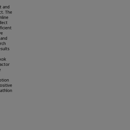
t and
ct. The
nline
lect
ficient
ve
 and
arch
esults
gkok
factor
e
ption
ositive
iathlon