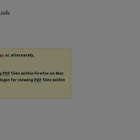
ใจซื้อ
er
or, alternately,
ng
PDF
files within Firefox on Mac
plugin for viewing
PDF
files within