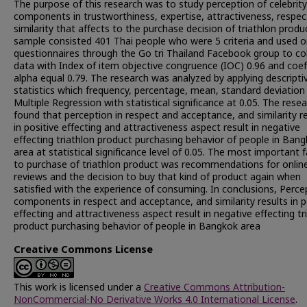
The purpose of this research was to study perception of celebrity
components in trustworthiness, expertise, attractiveness, respec
similarity that affects to the purchase decision of triathlon produ
sample consisted 401 Thai people who were 5 criteria and used o
questionnaires through the Go tri Thailand Facebook group to col
data with Index of item objective congruence (IOC) 0.96 and coef
alpha equal 0.79. The research was analyzed by applying descripti
statistics which frequency, percentage, mean, standard deviation
Multiple Regression with statistical significance at 0.05. The rese
found that perception in respect and acceptance, and similarity r
in positive effecting and attractiveness aspect result in negative
effecting triathlon product purchasing behavior of people in Ban
area at statistical significance level of 0.05. The most important 
to purchase of triathlon product was recommendations for onlin
reviews and the decision to buy that kind of product again when
satisfied with the experience of consuming. In conclusions, Perce
components in respect and acceptance, and similarity results in p
effecting and attractiveness aspect result in negative effecting tr
product purchasing behavior of people in Bangkok area
Creative Commons License
This work is licensed under a
Creative Commons Attribution-
NonCommercial-No Derivative Works 4.0 International License
.