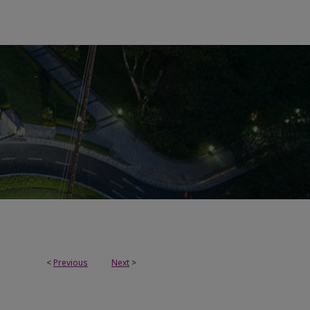
<
Previous
Next
>