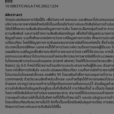
DOI
10.58837/CHULA.THE.2002.1234
Abstract
วัตถุประสงค์ของการวิจัยนี้คือ เพื่อวิเคราะห์ ออกแบบ และพัฒนาโปรแกรมแบ
บริหารธนาคารพาณิชย์สำหรับใช้เป็นเครื่องมือวิเคราะห์และตัดสินใจในการดำเนินง
วิจัยได้ศึกษาความสัมพันธ์ของข้อมูลทางการเงิน โดยการเลือกกลุ่มตัวอย่าง หาเ
ความสัมพันธ์ และการสร้างความสัมพันธ์ของข้อมูล เพื่อจัดทำข้อมูลประมาณการ
ข้อมูลจำลอง รวมทั้งศึกษาเทคนิคการวิเคราะห์ข้อมูลทางการเงิน ศึกษาการประเม
เปรียบเทียบ โดยใช้ข้อมูลทางการเงินของธนาคารพาณิชย์ไทยแห่งหนึ่ง ซึ่งดำเนิน
ประเทศเป็นกรณีศึกษา นอกจากนี้ได้ทำการวิเคราะห์ความต้องการของผู้ใช้ระบบ 
แผนผังกระแสข้อมูลเพื่อพิจารณาจัดทำรายงานการวิเคราะห์ที่ได้จากระบบ จากนั้น
ออกแบบและพัฒนาโปรแกรมแบบจำลองบริหารธนาคารพาณิชย์ซึ่งประมวลผลบน
ไมโครคอมพิวเตอร์แบบส่วนบุคคล (stand alone) โดยใช้โปรแกรมวิชวลเบสิก (
Basic) รุ่น 6.0 ทำหน้าที่ช่วยงานด้านบริหารและประสานงานกับผู้ใช้ระบบ ส่วนกา
วิเคราะห์เพื่อการตัดสินใจ และประเมินผลเปรียบเทียบ รวมถึงการจัดทำรายงานใช้
โปรแกรมไมโครซอฟเอ็กเซล ออฟฟิต 95 โดยเสริมคำสั่งการควบคุมการทำงาน
command) ด้วยวิชวลเบสิกสำหรับเอ็กเซล และท้ายที่สุดได้ทำการทดสอบโปร
จำลองฯ ปรากฏว่าสามารถทำงานได้ถูกต้องตรงตามที่ออกแบบไว้ ส่วนข้อมูลจำลอ
ความใกล้เคียงกับข้อมูลจริงอยู่ในระดับที่เชื่อถือได้ การวิจัยครั้งนี้ จะเป็นประโยชน
วิเคราะห์ตัดสินใจในการดำเนินงานของธนาคาร สามารถใช้โปรแกรมแบบจำลองฯ
วางแผนดำเนินงานให้เป็นไปในทิศทางที่ได้ตั้งเป้าหมายไว้ และประเมินฐานะการดำ
โดยเปรียบเทียบกับธนาคารอื่นได้ อีกทั้งเป็นเครื่องมือสนับสนุนการเรียน การสอน
ทักษะการวิเคราะห์และการตัดสินใจได้ดีขึ้น