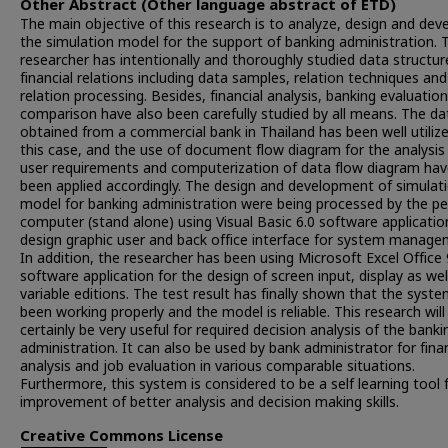
Other Abstract (Other language abstract of ETD)
The main objective of this research is to analyze, design and dev
the simulation model for the support of banking administration. 
researcher has intentionally and thoroughly studied data structur
financial relations including data samples, relation techniques and
relation processing. Besides, financial analysis, banking evaluatio
comparison have also been carefully studied by all means. The da
obtained from a commercial bank in Thailand has been well utilize
this case, and the use of document flow diagram for the analysis
user requirements and computerization of data flow diagram hav
been applied accordingly. The design and development of simulat
model for banking administration were being processed by the pe
computer (stand alone) using Visual Basic 6.0 software applicatio
design graphic user and back office interface for system manage
In addition, the researcher has been using Microsoft Excel Office
software application for the design of screen input, display as wel
variable editions. The test result has finally shown that the syst
been working properly and the model is reliable. This research will
certainly be very useful for required decision analysis of the banki
administration. It can also be used by bank administrator for finan
analysis and job evaluation in various comparable situations.
Furthermore, this system is considered to be a self learning tool 
improvement of better analysis and decision making skills.
Creative Commons License