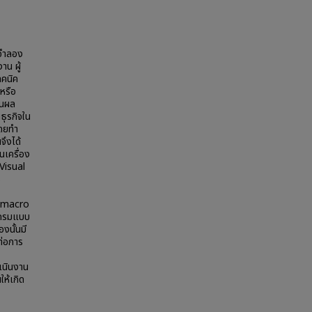
บจำลอง
าน ผู้
ทคนิค
หรือ
ินผล
ธุรกิจใน
โดยทำ
จึงได้
เครื่อง
Visual
ร
 (macro
แกรมแบบ
งนั้นมี
์ต่อการ
เนินงาน
ให้เกิด