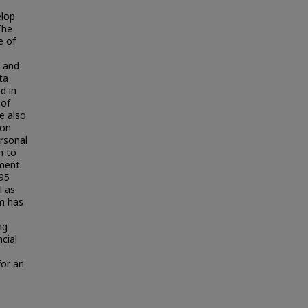
elop
The
e of
n and
ta
d in
 of
e also
ion
rsonal
n to
ment.
 95
l as
em has
ng
cial
for an