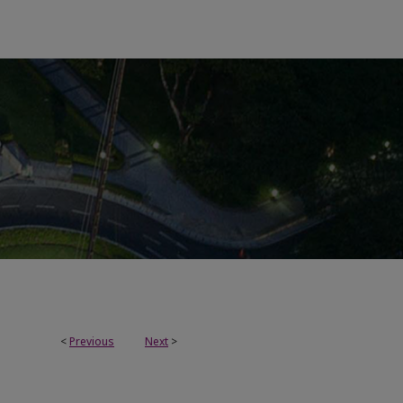
<
Previous
Next
>