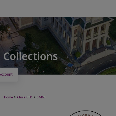
Account
>
>
Home
Chula-ETD
64465