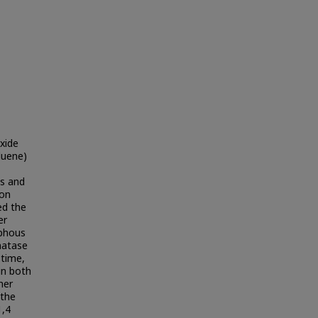
oxide
luene)
es and
ion
ed the
er
rphous
natase
 time,
in both
her
 the
1,4