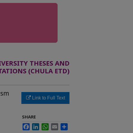
ERSITY THESES AND
TATIONS (CHULA ETD)
ism
Link to Full Text
SHARE
Facebook
LinkedIn
WhatsApp
Email
Share