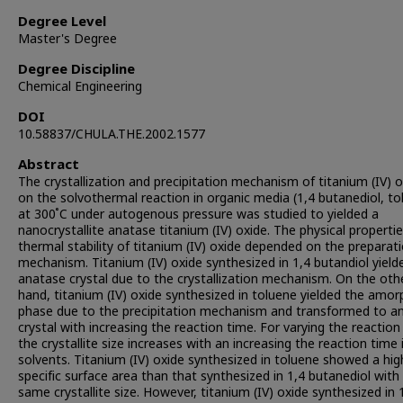
Degree Level
Master's Degree
Degree Discipline
Chemical Engineering
DOI
10.58837/CHULA.THE.2002.1577
Abstract
The crystallization and precipitation mechanism of titanium (IV) 
on the solvothermal reaction in organic media (1,4 butanediol, to
at 300 ํC under autogenous pressure was studied to yielded a
nanocrystallite anatase titanium (IV) oxide. The physical properti
thermal stability of titanium (IV) oxide depended on the preparat
mechanism. Titanium (IV) oxide synthesized in 1,4 butandiol yield
anatase crystal due to the crystallization mechanism. On the oth
hand, titanium (IV) oxide synthesized in toluene yielded the amo
phase due to the precipitation mechanism and transformed to a
crystal with increasing the reaction time. For varying the reaction
the crystallite size increases with an increasing the reaction time 
solvents. Titanium (IV) oxide synthesized in toluene showed a hig
specific surface area than that synthesized in 1,4 butanediol with
same crystallite size. However, titanium (IV) oxide synthesized in 