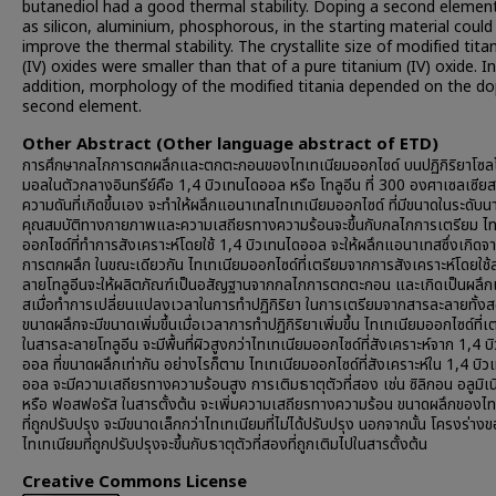
butanediol had a good thermal stability. Doping a second elemen
as silicon, aluminium, phosphorous, in the starting material could
improve the thermal stability. The crystallite size of modified tit
(IV) oxides were smaller than that of a pure titanium (IV) oxide. In
addition, morphology of the modified titania depended on the d
second element.
Other Abstract (Other language abstract of ETD)
การศึกษากลไกการตกผลึกและตกตะกอนของไทเทเนียมออกไซด์ บนปฏิกิริยาโซลโ
มอลในตัวกลางอินทรีย์คือ 1,4 บิวเทนไดออล หรือ โทลูอีน ที่ 300 องศาเซลเซียส
ความดันที่เกิดขึ้นเอง จะทำให้ผลึกแอนาเทสไทเทเนียมออกไซด์ ที่มีขนาดในระดับ
คุณสมบัติทางกายภาพและความเสถียรทางความร้อนจะขึ้นกับกลไกการเตรียม ไท
ออกไซด์ที่ทำการสังเคราะห์โดยใช้ 1,4 บิวเทนไดออล จะให้ผลึกแอนาเทสซึ่งเกิด
การตกผลึก ในขณะเดียวกัน ไทเทเนียมออกไซด์ที่เตรียมจากการสังเคราะห์โดยใช้
ลายโทลูอีนจะให้ผลิตภัณฑ์เป็นอสัญฐานจากกลไกการตกตะกอน และเกิดเป็นผลึ
สเมื่อทำการเปลี่ยนแปลงเวลาในการทำปฏิกิริยา ในการเตรียมจากสารละลายทั้ง
ขนาดผลึกจะมีขนาดเพิ่มขึ้นเมื่อเวลาการทำปฏิกิริยาเพิ่มขึ้น ไทเทเนียมออกไซด์ที่เต
ในสารละลายโทลูอีน จะมีพื้นที่ผิวสูงกว่าไทเทเนียมออกไซด์ที่สังเคราะห์จาก 1,4 
ออล ที่ขนาดผลึกเท่ากัน อย่างไรก็ตาม ไทเทเนียมออกไซด์ที่สังเคราะห์ใน 1,4 บิว
ออล จะมีความเสถียรทางความร้อนสูง การเติมธาตุตัวที่สอง เช่น ซิลิกอน อลูมิเ
หรือ ฟอสฟอรัส ในสารตั้งต้น จะเพิ่มความเสถียรทางความร้อน ขนาดผลึกของไท
ที่ถูกปรับปรุง จะมีขนาดเล็กกว่าไทเทเนียมที่ไม่ได้ปรับปรุง นอกจากนั้น โครงร่าง
ไทเทเนียมที่ถูกปรับปรุงจะขึ้นกับธาตุตัวที่สองที่ถูกเติมไปในสารตั้งต้น
Creative Commons License