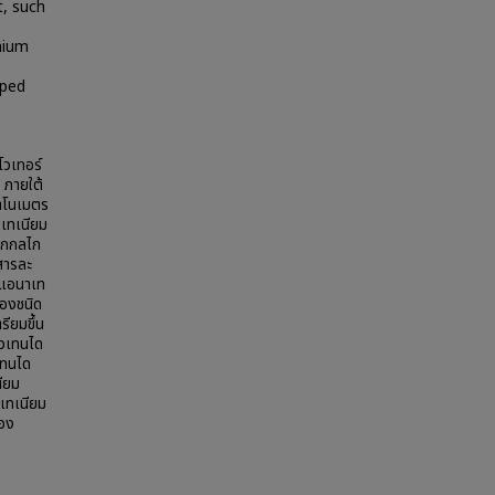
t, such
anium
oped
วเทอร์
 ภายใต้
นาโนเมตร
เทเนียม
จากกลไก
สารละ
กแอนาเท
สองชนิด
รียมขึ้น
บิวเทนได
เทนได
นียม
เทเนียม
ของ