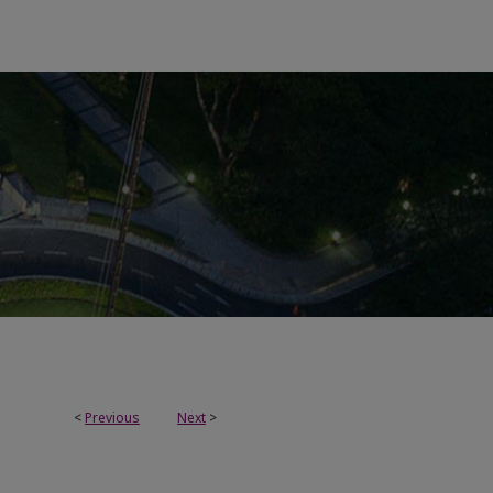
<
Previous
Next
>