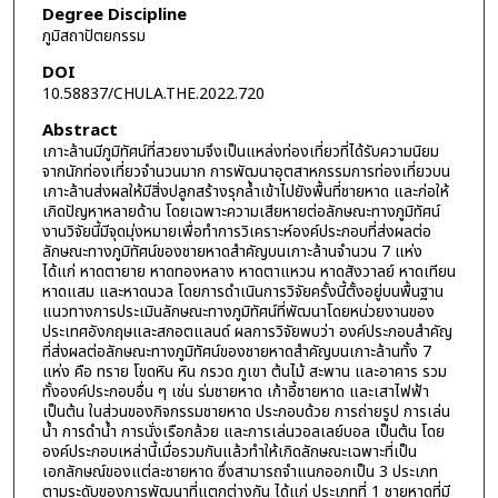
Degree Discipline
ภูมิสถาปัตยกรรม
DOI
10.58837/CHULA.THE.2022.720
Abstract
เกาะล้านมีภูมิทัศน์ที่สวยงามจึงเป็นแหล่งท่องเที่ยวที่ได้รับความนิยม
จากนักท่องเที่ยวจำนวนมาก การพัฒนาอุตสาหกรรมการท่องเที่ยวบน
เกาะล้านส่งผลให้มีสิ่งปลูกสร้างรุกล้ำเข้าไปยังพื้นที่ชายหาด และก่อให้
เกิดปัญหาหลายด้าน โดยเฉพาะความเสียหายต่อลักษณะทางภูมิทัศน์
งานวิจัยนี้มีจุดมุ่งหมายเพื่อทำการวิเคราะห์องค์ประกอบที่ส่งผลต่อ
ลักษณะทางภูมิทัศน์ของชายหาดสำคัญบนเกาะล้านจำนวน 7 แห่ง
ได้แก่ หาดตายาย หาดทองหลาง หาดตาแหวน หาดสังวาลย์ หาดเทียน
หาดแสม และหาดนวล โดยการดำเนินการวิจัยครั้งนี้ตั้งอยู่บนพื้นฐาน
แนวทางการประเมินลักษณะทางภูมิทัศน์ที่พัฒนาโดยหน่วยงานของ
ประเทศอังกฤษและสกอตแลนด์ ผลการวิจัยพบว่า องค์ประกอบสำคัญ
ที่ส่งผลต่อลักษณะทางภูมิทัศน์ของชายหาดสำคัญบนเกาะล้านทั้ง 7
แห่ง คือ ทราย โขดหิน หิน กรวด ภูเขา ต้นไม้ สะพาน และอาคาร รวม
ทั้งองค์ประกอบอื่น ๆ เช่น ร่มชายหาด เก้าอี้ชายหาด และเสาไฟฟ้า
เป็นต้น ในส่วนของกิจกรรมชายหาด ประกอบด้วย การถ่ายรูป การเล่น
น้ำ การดำน้ำ การนั่งเรือกล้วย และการเล่นวอลเลย์บอล เป็นต้น โดย
องค์ประกอบเหล่านี้เมื่อรวมกันแล้วทำให้เกิดลักษณะเฉพาะที่เป็น
เอกลักษณ์ของแต่ละชายหาด ซึ่งสามารถจำแนกออกเป็น 3 ประเภท
ตามระดับของการพัฒนาที่แตกต่างกัน ได้แก่ ประเภทที่ 1 ชายหาดที่มี