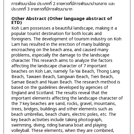
การพัฒนาน้อย ประเภทที่ 2 ชายหาดที่มีการพัฒนาปานกลาง และ
ประเภทที่ 3 ชายหาดที่มีการพัฒนามาก
Other Abstract (Other language abstract of
ETD)
Koh Larn possesses a beautiful landscape, making it a
popular tourist destination for both locals and
foreigners. The development of tourism industry on Koh
Larn has resulted in the erection of many buildings
encroaching on the beach area, and caused many
problems, especially the damage to the landscape
character. This research aims to analyze the factors
affecting the landscape character of 7 important
beaches on Koh Lan, namely Ta-Yai Beach, Thong Lang
Beach, Tawaen Beach, Sangwan Beach, Tien Beach,
Samae Beach and Nuan Beach. The research method is
based on the guidelines developed by agencies of
England and Scotland. The results reveal that the
important elements affecting the landscape character of
the 7 key beaches are sand, rocks, gravel, mountains,
trees, bridges, buildings and other elements such as
beach umbrellas, beach chairs, electric poles, etc. The
key beach activities include taking photograph,
swimming, diving, riding banana boat and playing
volleyball. These elements, when they are combined,