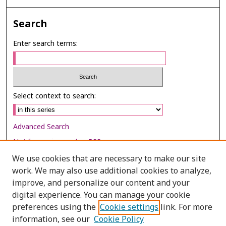
Search
Enter search terms:
Select context to search:
Advanced Search
Notify me via email or
RSS
We use cookies that are necessary to make our site
Browse
work. We may also use additional cookies to analyze,
Collections
improve, and personalize our content and your
digital experience. You can manage your cookie
Disciplines
preferences using the
Cookie settings
link. For more
Authors
information, see our
Cookie Policy