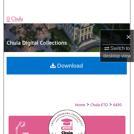
Search
Browse Collections
×
My Account
Switch to
About
desktop
view
Digital Commons Network™
Download
>
>
Home
Chula-ETD
6430