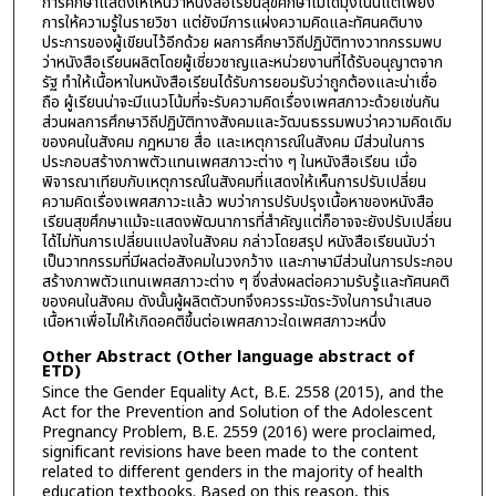
การศึกษาแสดงให้เห็นว่าหนังสือเรียนสุขศึกษาไม่ได้มุ่งเน้นแต่เพียง
การให้ความรู้ในรายวิชา แต่ยังมีการแฝงความคิดและทัศนคติบาง
ประการของผู้เขียนไว้อีกด้วย ผลการศึกษาวิถีปฏิบัติทางวาทกรรมพบ
ว่าหนังสือเรียนผลิตโดยผู้เชี่ยวชาญและหน่วยงานที่ได้รับอนุญาตจาก
รัฐ ทำให้เนื้อหาในหนังสือเรียนได้รับการยอมรับว่าถูกต้องและน่าเชื่อ
ถือ ผู้เรียนน่าจะมีแนวโน้มที่จะรับความคิดเรื่องเพศสภาวะด้วยเช่นกัน
ส่วนผลการศึกษาวิถีปฏิบัติทางสังคมและวัฒนธรรมพบว่าความคิดเดิม
ของคนในสังคม กฎหมาย สื่อ และเหตุการณ์ในสังคม มีส่วนในการ
ประกอบสร้างภาพตัวแทนเพศสภาวะต่าง ๆ ในหนังสือเรียน เมื่อ
พิจารณาเทียบกับเหตุการณ์ในสังคมที่แสดงให้เห็นการปรับเปลี่ยน
ความคิดเรื่องเพศสภาวะแล้ว พบว่าการปรับปรุงเนื้อหาของหนังสือ
เรียนสุขศึกษาแม้จะแสดงพัฒนาการที่สำคัญแต่ก็อาจจะยังปรับเปลี่ยน
ได้ไม่ทันการเปลี่ยนแปลงในสังคม กล่าวโดยสรุป หนังสือเรียนนับว่า
เป็นวาทกรรมที่มีผลต่อสังคมในวงกว้าง และภาษามีส่วนในการประกอบ
สร้างภาพตัวแทนเพศสภาวะต่าง ๆ ซึ่งส่งผลต่อความรับรู้และทัศนคติ
ของคนในสังคม ดังนั้นผู้ผลิตตัวบทจึงควรระมัดระวังในการนำเสนอ
เนื้อหาเพื่อไม่ให้เกิดอคติขึ้นต่อเพศสภาวะใดเพศสภาวะหนึ่ง
Other Abstract (Other language abstract of
ETD)
Since the Gender Equality Act, B.E. 2558 (2015), and the
Act for the Prevention and Solution of the Adolescent
Pregnancy Problem, B.E. 2559 (2016) were proclaimed,
significant revisions have been made to the content
related to different genders in the majority of health
education textbooks. Based on this reason, this