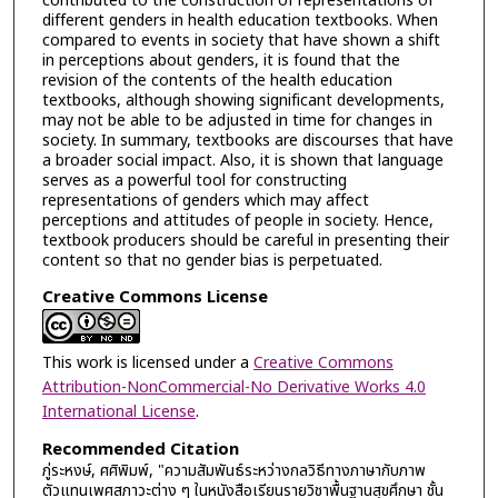
contributed to the construction of representations of
different genders in health education textbooks. When
compared to events in society that have shown a shift
in perceptions about genders, it is found that the
revision of the contents of the health education
textbooks, although showing significant developments,
may not be able to be adjusted in time for changes in
society. In summary, textbooks are discourses that have
a broader social impact. Also, it is shown that language
serves as a powerful tool for constructing
representations of genders which may affect
perceptions and attitudes of people in society. Hence,
textbook producers should be careful in presenting their
content so that no gender bias is perpetuated.
Creative Commons License
This work is licensed under a
Creative Commons
Attribution-NonCommercial-No Derivative Works 4.0
International License
.
Recommended Citation
ภู่ระหงษ์, ศศิพิมพ์, "ความสัมพันธ์ระหว่างกลวิธีทางภาษากับภาพ
ตัวแทนเพศสภาวะต่าง ๆ ในหนังสือเรียนรายวิชาพื้นฐานสุขศึกษา ชั้น