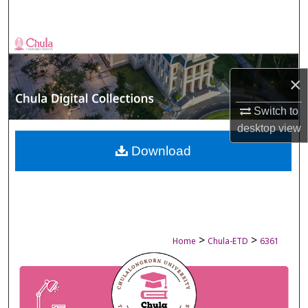
Search
Browse Collections
×
My Account
Switch to
About
desktop
view
Digital Commons Network™
Download
>
>
Home
Chula-ETD
6361