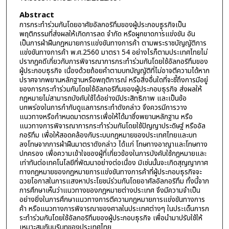
Abstract
การกระทำร่วมกันโดยอาศัยอัลกอริทึมของผู้ประกอบธูุรกิจเป็น
พฤติกรรมที่ส่งผลให้เกิดการลด จำกัด หรือผูกขาดการแข่งขัน อัน
เป็นการฝ่าฝืนกฎหมายการแข่งขันทางการค้า ตามพระราชบัญญัติการ
แข่งขันทางการค้า พ.ศ.2560 มาตรา 54 อย่างไรก็ตามประเทศไทยไม่
ปรากฏคดีเกี่ยวกับการพิจารณาการกระทำร่วมกันโดยใช้อัลกอริทึมของ
ผู้ประกอบธุรกิจ เนื่องด้วยถ้อยคำตามบทบัญญัติที่ไม่อาจตีความได้หาก
ปราศจากพยานหลักฐานหรือพฤติการณ์ หรือสิ่งอื่นใดที่จะชี้ถึงการมีอยู่
ของการกระทำร่วมกันโดยใช้อัลกอริทึมของผู้ประกอบธุรกิจ ส่งผลให้
กฎหมายไม่สามารถบังคับใช้ได้อย่างมีประสิทธิภาพ และเป็นข้อ
บกพร่องในการกำกับดูแลการกระทำดังกล่าว จึงควรมีการวาง
แนวทางหรือกำหนดมาตรการเพื่อให้ได้มาซึ่งพยานหลักฐาน หรือ
แนวทางการพิจารณาการกระทำร่วมกันโดยใช้ปัญญาประดิษฐ์ หรืออัล
กอริทึม เพื่อให้สอดคล้องกับระบบกฎหมายของประเทศไทยและบท
ลงโทษจากการฝ่าฝืนมาตราดังกล่าว ได้แก่ โทษทางอาญาและโทษทาง
ปกครอง เพื่อความเข้าใจของผู้ที่เกี่ยวข้องในการบังคับใช้กฎหมายและ
เท่าทันต่อเทคโนโลยีที่พัฒนาอย่างต่อเนื่อง มิเช่นนั้นจะเกิดสุญญากาศ
ทางกฎหมายของกฎหมายการแข่งขันทางการค้าที่ผู้ประกอบธุรกิจจะ
ฉวยโอกาสในการแสงหาประโยชน์ร่วมกันโดยอาศัลอัลกอริทึม ทั้งนี้จาก
การศึกษาเห็นว่าแนวทางของกฎหมายต่างประเทศ จึงมีความจำเป็น
อย่างยิ่งในการศึกษาแนวทางการตีความกฎหมายการแข่งขันทางการ
ค้า หรือแนวทางการพิจารณาของศาลในประเทศต่างๆ ในประเด็นการก
ระทำร่วมกันโดยใช้อัลกอริทึมของผู้ประกอบธุรกิจ เพื่อนำมาปรับใช้ให้
เหมาะสมกับบริบทของประเทศไทย