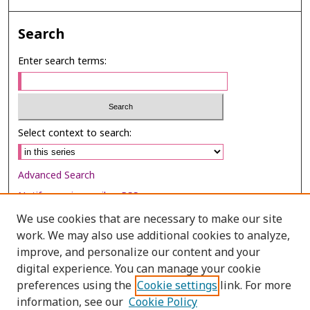
Search
Enter search terms:
Select context to search:
Advanced Search
Notify me via email or
RSS
We use cookies that are necessary to make our site
Browse
work. We may also use additional cookies to analyze,
Collections
improve, and personalize our content and your
digital experience. You can manage your cookie
Disciplines
preferences using the
Cookie settings
link. For more
Authors
information, see our
Cookie Policy