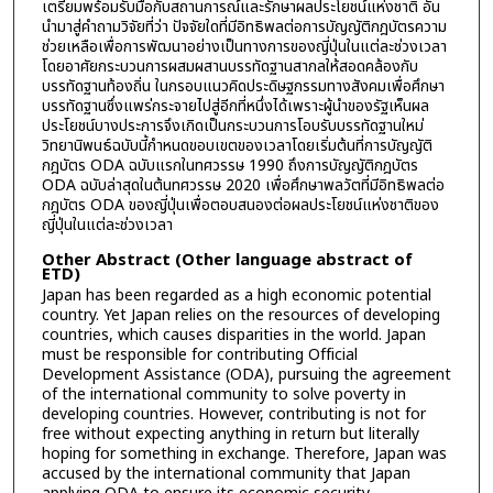
เตรียมพร้อมรับมือกับสถานการณ์และรักษาผลประโยชน์แห่งชาติ อัน
นำมาสู่คำถามวิจัยที่ว่า ปัจจัยใดที่มีอิทธิพลต่อการบัญญัติกฎบัตรความ
ช่วยเหลือเพื่อการพัฒนาอย่างเป็นทางการของญี่ปุ่นในแต่ละช่วงเวลา
โดยอาศัยกระบวนการผสมผสานบรรทัดฐานสากลให้สอดคล้องกับ
บรรทัดฐานท้องถิ่น ในกรอบแนวคิดประดิษฐกรรมทางสังคมเพื่อศึกษา
บรรทัดฐานซึ่งแพร่กระจายไปสู่อีกที่หนึ่งได้เพราะผู้นำของรัฐเห็นผล
ประโยชน์บางประการจึงเกิดเป็นกระบวนการโอบรับบรรทัดฐานใหม่
วิทยานิพนธ์ฉบับนี้กำหนดขอบเขตของเวลาโดยเริ่มต้นที่การบัญญัติ
กฎบัตร ODA ฉบับแรกในทศวรรษ 1990 ถึงการบัญญัติกฎบัตร
ODA ฉบับล่าสุดในต้นทศวรรษ 2020 เพื่อศึกษาพลวัตที่มีอิทธิพลต่อ
กฎบัตร ODA ของญี่ปุ่นเพื่อตอบสนองต่อผลประโยชน์แห่งชาติของ
ญี่ปุ่นในแต่ละช่วงเวลา
Other Abstract (Other language abstract of
ETD)
Japan has been regarded as a high economic potential
country. Yet Japan relies on the resources of developing
countries, which causes disparities in the world. Japan
must be responsible for contributing Official
Development Assistance (ODA), pursuing the agreement
of the international community to solve poverty in
developing countries. However, contributing is not for
free without expecting anything in return but literally
hoping for something in exchange. Therefore, Japan was
accused by the international community that Japan