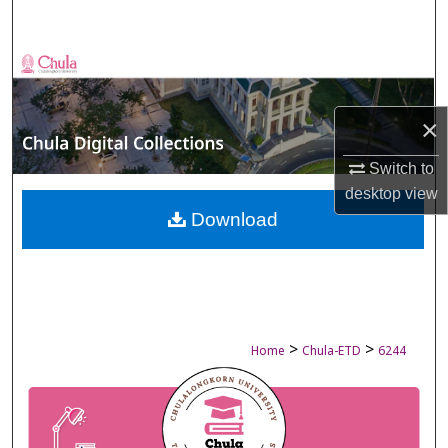
Search
Browse Collections
My Account
×
About
Switch to
desktop
view
Digital Commons Network™
Download
>
>
Home
Chula-ETD
6244