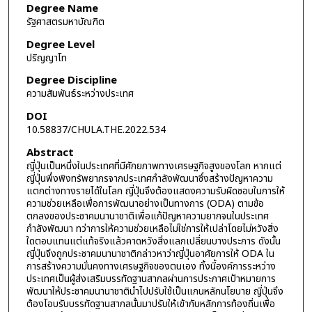
Degree Name
รัฐศาสตรมหาบัณฑิต
Degree Level
ปริญญาโท
Degree Discipline
ความสัมพันธ์ระหว่างประเทศ
DOI
10.58837/CHULA.THE.2022.534
Abstract
ญี่ปุ่นเป็นหนึ่งในประเทศที่มีศักยภาพทางเศรษฐกิจสูงของโลก หากแต่
ญี่ปุ่นพึ่งพิงทรัพยากรจากประเทศกำลังพัฒนาซึ่งสร้างปัญหาความ
แตกต่างทางรายได้ในโลก ญี่ปุ่นจึงต้องแสดงความรับผิดชอบในการให้
ความช่วยเหลือเพื่อการพัฒนาอย่างเป็นทางการ (ODA) ตามข้อ
ตกลงของประชาคมนานาชาติเพื่อแก้ปัญหาความยากจนในประเทศ
กำลังพัฒนา ทว่าการให้ความช่วยเหลือไม่ใช่การให้เปล่าโดยไม่หวังสิ่ง
ใดตอบแทนแต่แท้จริงแล้วคาดหวังสิ่งแลกเปลี่ยนบางประการ ดังนั้น
ญี่ปุ่นจึงถูกประชาคมนานาชาติกล่าวหาว่าญี่ปุ่นอาศัยการให้ ODA ใน
การสร้างความมั่นคงทางเศรษฐกิจของตนเอง ทั้งนี้องค์การระหว่าง
ประเทศเป็นผู้ส่งเสริมบรรทัดฐานสากลผ่านการประกาศเป้าหมายการ
พัฒนาให้ประชาคมนานาชาตินำไปปรับใช้เป็นแกนหลักนโยบาย ญี่ปุ่นจึง
ต้องโอบรับบรรทัดฐานสากลนั้นมาปรับให้เข้ากับหลักการท้องถิ่นเพื่อ