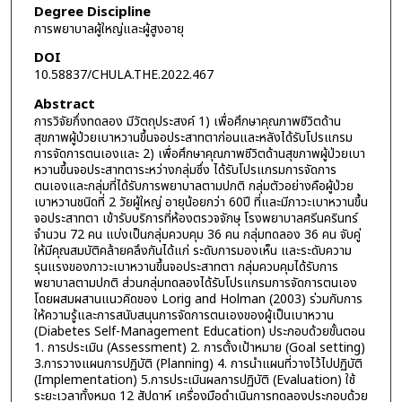
Degree Discipline
การพยาบาลผู้ใหญ่และผู้สูงอายุ
DOI
10.58837/CHULA.THE.2022.467
Abstract
การวิจัยกึ่งทดลอง มีวัตถุประสงค์ 1) เพื่อศึกษาคุณภาพชีวิตด้าน
สุขภาพผู้ป่วยเบาหวานขึ้นจอประสาทตาก่อนและหลังได้รับโปรแกรม
การจัดการตนเองและ 2) เพื่อศึกษาคุณภาพชีวิตด้านสุขภาพผู้ป่วยเบา
หวานขึ้นจอประสาทตาระหว่างกลุ่มซึ่ง ได้รับโปรแกรมการจัดการ
ตนเองและกลุ่มที่ได้รับการพยาบาลตามปกติ กลุ่มตัวอย่างคือผู้ป่วย
เบาหวานชนิดที่ 2 วัยผู้ใหญ่ อายุน้อยกว่า 60ปี ที่และมีภาวะเบาหวานขึ้น
จอประสาทตา เข้ารับบริการที่ห้องตรวจจักษุ โรงพยาบาลศรีนครินทร์
จำนวน 72 คน แบ่งเป็นกลุ่มควบคุม 36 คน กลุ่มทดลอง 36 คน จับคู่
ให้มีคุณสมบัติคล้ายคลึงกันได้แก่ ระดับการมองเห็น และระดับความ
รุนแรงของภาวะเบาหวานขึ้นจอประสาทตา กลุ่มควบคุมได้รับการ
พยาบาลตามปกติ ส่วนกลุ่มทดลองได้รับโปรแกรมการจัดการตนเอง
โดยผสมผสานแนวคิดของ Lorig and Holman (2003) ร่วมกับการ
ให้ความรู้และการสนับสนุนการจัดการตนเองของผู้เป็นเบาหวาน
(Diabetes Self-Management Education) ประกอบด้วยขั้นตอน
1. การประเมิน (Assessment) 2. การตั้งเป้าหมาย (Goal setting)
3.การวางแผนการปฏิบัติ (Planning) 4. การนำแผนที่วางไว้ไปปฏิบัติ
(Implementation) 5.การประเมินผลการปฏิบัติ (Evaluation) ใช้
ระยะเวลาทั้งหมด 12 สัปดาห์ เครื่องมือดำเนินการทดลองประกอบด้วย