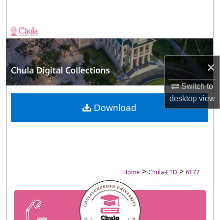
Search
Browse Collections
My Account
×
About
Switch to
desktop
view
Digital Commons Network™
Download
>
>
Home
Chula-ETD
6177