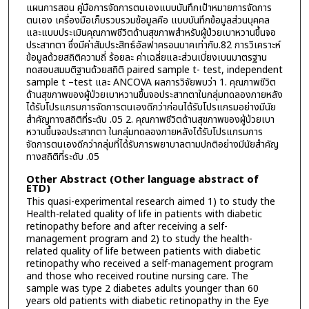
แผนการสอน คู่มือการจัดการตนเองแบบบันทึกเป้าหมายการจัดการ
ตนเอง เครื่องมือเก็บรวบรวมข้อมูลคือ แบบบันทึกข้อมูลส่วนบุคคล
และแบบประเมินคุณภาพชีวิตด้านสุขภาพสำหรับผู้ป่วยเบาหวานขึ้นจอ
ประสาทตา ซึ่งมีค่าสัมประสิทธ์อัลฟาครอนบาคเท่ากับ.82 การวิเคราะห์
ข้อมูลด้วยสถิติความถี่ ร้อยละ ค่าเฉลี่ยและส่วนเบี่ยงเบนมาตรฐาน
ทดสอบสมมติฐานด้วยสถิติ paired sample t- test, independent
sample t –test และ ANCOVA ผลการวิจัยพบว่า 1. คุณภาพชีวิต
ด้านสุขภาพของผู้ป่วยเบาหวานขึ้นจอประสาทตาในกลุ่มทดลองภายหลัง
ได้รับโปรแกรมการจัดการตนเองดีกว่าก่อนได้รับโปรแกรมอย่างมีนัย
สำคัญทางสถิติที่ระดับ .05 2. คุณภาพชีวิตด้านสุขภาพของผู้ป่วยเบา
หวานขึ้นจอประสาทตา ในกลุ่มทดลองภายหลังได้รับโปรแกรมการ
จัดการตนเองดีกว่ากลุ่มที่ได้รับการพยาบาลตามปกติอย่างมีนัยสำคัญ
ทางสถิติที่ระดับ .05
Other Abstract (Other language abstract of
ETD)
This quasi-experimental research aimed 1) to study the
Health-related quality of life in patients with diabetic
retinopathy before and after receiving a self-
management program and 2) to study the health-
related quality of life between patients with diabetic
retinopathy who received a self-management program
and those who received routine nursing care. The
sample was type 2 diabetes adults younger than 60
years old patients with diabetic retinopathy in the Eye