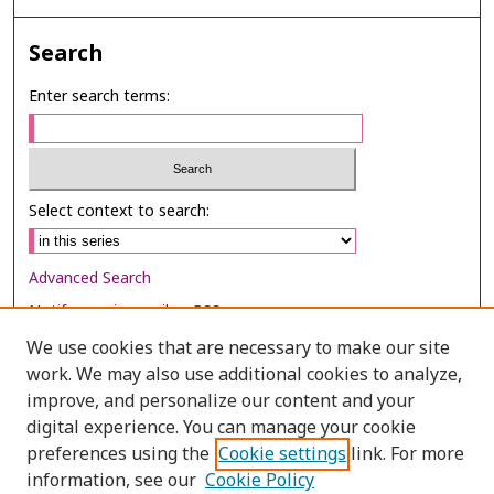
Search
Enter search terms:
Select context to search:
Advanced Search
Notify me via email or
RSS
We use cookies that are necessary to make our site
Browse
work. We may also use additional cookies to analyze,
Collections
improve, and personalize our content and your
digital experience. You can manage your cookie
Disciplines
preferences using the
Cookie settings
link. For more
Authors
information, see our
Cookie Policy