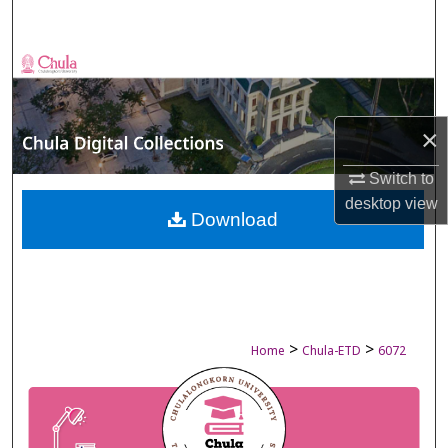
Search
Browse Collections
My Account
×
About
Switch to
desktop
view
Digital Commons Network™
Download
>
>
Home
Chula-ETD
6072