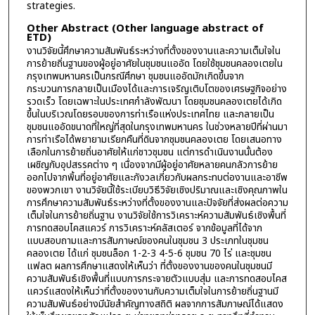
strategies.
Other Abstract (Other language abstract of
ETD)
งานวิจัยนี้ศึกษาความสัมพันธ์ระหว่างที่ตั้งของงานและความเต็มใจใน
การย้ายถิ่นฐานของผู้อยู่อาศัยในชุมชนแออัด โดยใช้ชุมชนคลองเตยใน
กรุงเทพมหานครเป็นกรณีศึกษา ชุมชนแออัดมักเกิดขึ้นจาก
กระบวนการกลายเป็นเมืองได้และการเจริญเติบโตของเศรษฐกิจอย่าง
รวดเร็ว โดยเฉพาะในประเทศกำลังพัฒนา โดยชุมชนคลองเตยได้เกิด
ขึ้นในบริเวณโดยรอบของการท่าเรือแห่งประเทศไทย และกลายเป็น
ชุมชนแออัดขนาดที่ใหญ่ที่สุดในกรุงเทพมหานคร ในช่วงหลายปีที่ผ่านมา
การท่าเรือได้พยายามเรียกคืนที่ดินจากชุมชนคลองเตย โดยเสนอทาง
เลือกในการย้ายถิ่นอาศัยให้แก่ชาวชุมชน แต่การดำเนินงานนั้นต้อง
เผชิญกับอุปสรรคต่าง ๆ เนื่องจากมีผู้อยู่อาศัยหลายคนกลัวการย้าย
ออกไปจากพิ้นที่อยู่อาศัยและกังวลเกี่ยวกับผลกระทบต่องานและอาชีพ
ของพวกเขา งานวิจัยนี้ใช้ระเบียบวิธีวิจัยเชิงปริมาณและเชิงคุณภาพใน
การศึกษาความสัมพันธ์ระหว่างที่ตั้งของงานและปัจจัยที่ส่งผลต่อความ
เต็มใจในการย้ายถิ่นฐาน งานวิจัยใช้การวิเคราะห์ความสัมพันธ์เชิงพื้นที่
การทดสอบไคสแควร์ การวิเคราะห์คลัสเตอร์ จากข้อมูลที่ได้จาก
แบบสอบถามและการสัมภาษณ์ของคนในชุมชน 3 ประเภทในชุมชน
คลองเตย ได้แก่ ชุมชนล็อก 1-2-3 4-5-6 ชุมชน 70 ไร่ และชุมชน
แฟลต ผลการศึกษาแสดงให้เห็นว่า ที่ตั้งของงานของคนในชุมชนมี
ความสัมพันธ์เชิงพื้นที่แบบการกระจายตัวแบบสุ่ม และการทดสอบไคส
แควร์แสดงให้เห็นว่าที่ตั้งของงานกับความเต็มใจในการย้ายถิ่นฐานมี
ความสัมพันธ์อย่างมีนัยสำคัญทางสถิติ ผลจากการสัมภาษณ์ได้แสดง