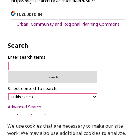
https://digital.car.chula.ac.th/chulaetd/6072
INCLUDED IN
Urban, Community and Regional Planning Commons
Search
Enter search terms:
Select context to search:
Advanced Search
Notify me via email or
RSS
We use cookies that are necessary to make our site
Browse
work. We may also use additional cookies to analyze,