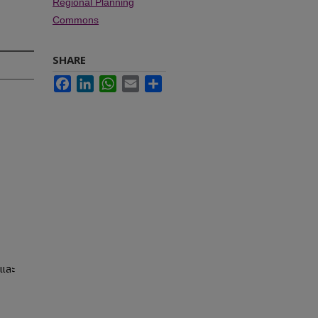
Regional Planning
Commons
SHARE
Facebook
LinkedIn
WhatsApp
Email
Share
คและ