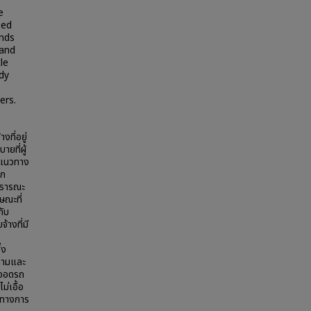
e
sed
ands
 and
le
udy
ers.
ที่อยู่
ยที่ผู้
 แนวทาง
าก
าธารณะ
ษณะที่
กับ
างที่มี
่ง
ถามและ
ดจอดรถ
่เอื้อ
็นทางการ