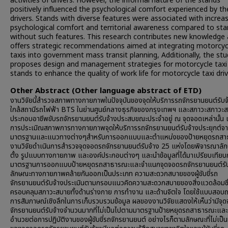
activities of drivers. However, the informal nature of the stands
positively influenced the psychological comfort experienced by th
drivers. Stands with diverse features were associated with increa
psychological comfort and territorial awareness compared to st
without such features. This research contributes new knowledge
offers strategic recommendations aimed at integrating motorcyc
taxis into government mass transit planning, Additionally, the st
proposes design and management strategies for motorcycle taxi
stands to enhance the quality of work life for motorcycle taxi driv
Other Abstract (Other language abstract of ETD)
งานวิจัยนี้สำรวจสภาพทางกายภาพในปัจจุบันของจุดให้บริการรถจักรยานยนต์รับจ้าง
ใกล้สถานีรถไฟฟ้า BTS ในย่านศูนย์กลางธุรกิจของกรุงเทพฯ และสภาวะสภาวะสบา
ประกอบอาชีพขับรถจักรยานยนต์รับจ้างประสบขณะประจำอยู่ ณ จุดจอดเหล่านั้น
การประเมิณสภาพการทางกายภาพจุดให้บริการรถจักรยานยนต์รับจ้างประยุกต์จ
มาตรฐานและแนวทางต่างๆสำหรับการออกแบบและตำแหน่งของป้ายหยุดรถส
งานวิจัยดำเนินการสำรวจจุดจอดรถจักรยานยนต์รับจ้าง 25 แห่งโดยพิจารณาลัก
ตั้ง รูปแบบทางกายภาพ และองค์ประกอบต่างๆ และนำข้อมูลที่ได้มาเปรียบเทียบ
มาตรฐานการออกแบบป้ายหยุดรถสาธารณะและจำแนกจุดจอดรถจักรยานยนต์รับจ้
ลักษณะทางกายภาพคล้ายกันออกเป็นประเภท ความสะดวกสบายของผู้ขับขี่รถ
จักรยานยนต์รับจ้างประเมินตามกรอบแนวคิดความสะดวกสบายของสิ่งแวดล้อมซึ
ครอบคลุมสภาวะสบายทั้งด้านร่างกาย การทำงาน และด้านจิตใจ โดยใช้แบบสอบ
การสัมภาษณ์เชิงลึกในการเก็บรวบรวมข้อมูล ผลของงานวิจัยแสดงให้เห็นว่ามีจุ
จักรยานยนต์รับจ้างจำนวนมากที่ไม่เป็นไปตามมาตรฐานป้ายหยุดรถสาธารณะและไม
อำนวยต่อการปฏิบัติงานของผู้ขับขี่รถจักรยานยนต์ อย่างไรก็ตามลักษณะที่ไม่เป