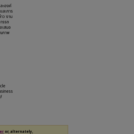
และองค์
่และการ
ล่าว งาน
าการรถ
ังเสนอ
คุณภาพ
cle
usiness
d
er
or, alternately,