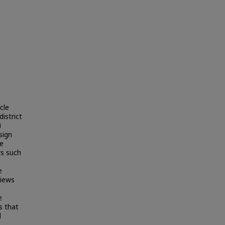
cle
istrict
i
sign
re
rs such
e
views
e
s that
d