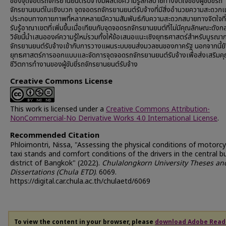
ของจุดจอดรถจักรยานยนต์รับจ้างมีผลต่อความรู้สึกสบายทางจิตใจของผู้ขับขี่รถ
จักรยานยนต์ในเชิงบวก จุดจอดรถจักรยานยนต์รับจ้างที่มีสิ่งอำนวยความสะดวก
ประกอบทางกายภาพที่หลากหลายมีความสัมพันธ์กับความสะดวกสบายทางจิตใจที
รับรู้อาณาเขตที่เพิ่มขึ้นเมื่อเทียบกับจุดจอดรถจักรยานยนต์ที่ไม่มีคุณลักษณะดังก
วิจัยนี้นำเสนอองค์ความรู้ใหม่รวมทั้งให้ข้อเสนอแนะเชิงยุทธศาสตร์สำหรับบูรณ
จักรยานยนต์รับจ้างเข้ากับการวางแผนระบบขนส่งมวลชนของภาครัฐ นอกจากนี้ย
ยุทธศาสตร์การออกแบบและจัดการจุดจอดรถจักรยานยนต์รับจ้างเพื่อส่งเสริม
ชีวิตการทำงานของผู้ขับขี่รถจักรยานยนต์รับจ้าง
Creative Commons License
This work is licensed under a
Creative Commons Attribution-
NonCommercial-No Derivative Works 4.0 International License
.
Recommended Citation
Phloimontri, Nissa, "Assessing the physical conditions of motorcy
taxi stands and comfort conditions of the drivers in the central b
district of Bangkok" (2022).
Chulalongkorn University Theses an
Dissertations (Chula ETD)
. 6069.
https://digital.car.chula.ac.th/chulaetd/6069
To view the content in your browser, please
download Adobe Read