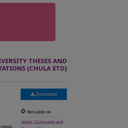
ERSITY THESES AND
TATIONS (CHULA ETD)
Download
INCLUDED IN
Urban, Community and
สบายของ