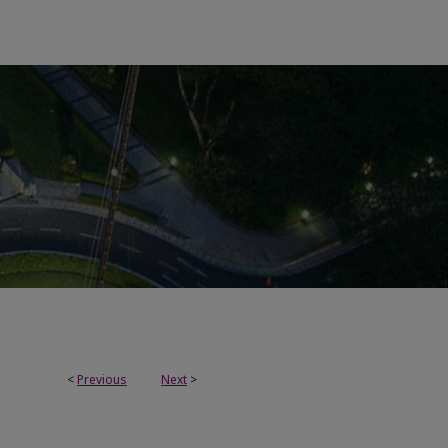
<
Previous
Next
>