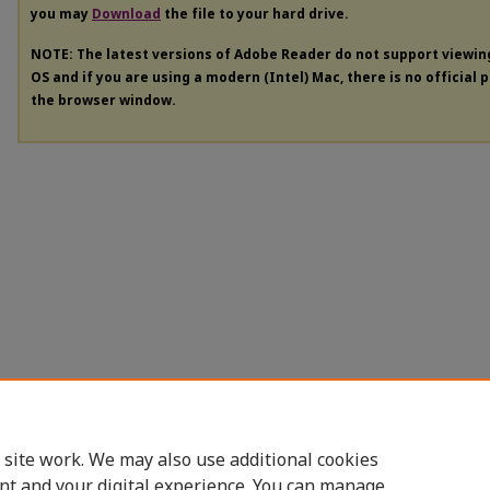
you may
Download
the file to your hard drive.
NOTE: The latest versions of Adobe Reader do not support viewi
OS and if you are using a modern (Intel) Mac, there is no official 
the browser window.
 site work. We may also use additional cookies
nt and your digital experience. You can manage