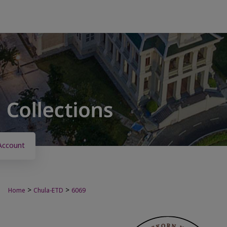
Account
>
>
Home
Chula-ETD
6069