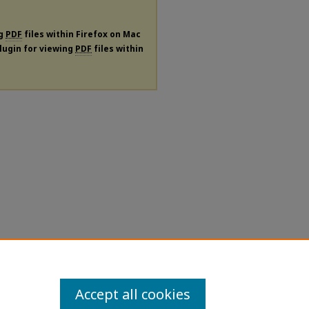
ng
PDF
files within Firefox on Mac
plugin for viewing
PDF
files within
Accept all cookies