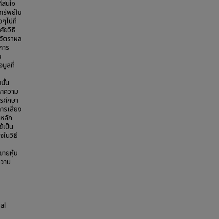
ี่สนใจ
ทรัพย์ใน
ๆไปที่
ัยวิธี
ืออัตราผล
าการ
น
มูลที่
นั้น
หาความ
รศึกษา
การเสี่ยง
งหลัก
้เป็น
จในวิธี
ขายหุ้น
ความ
al