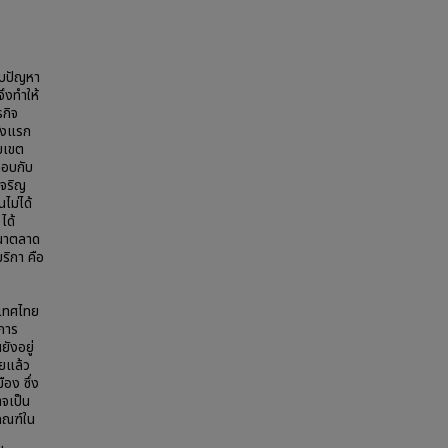
ับปัญหา
ึงทำให้
รกิจ
ั้งแรก
อบเขต
กอบกับ
เจริญ
ไม่ได้
ได้
ฒนาตลาด
ริกา คือ
ะเทศไทย
กการ
ังอยู่
่ยแล้ว
อง ซึ่ง
าจเป็น
กณฑ์ใน