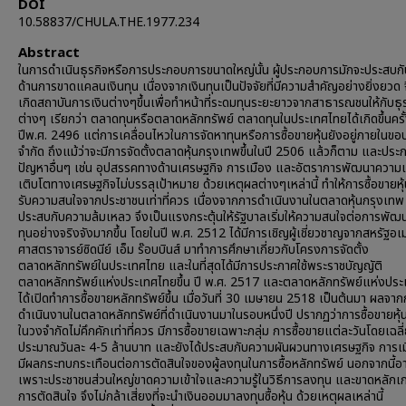
DOI
10.58837/CHULA.THE.1977.234
Abstract
ในการดำเนินธุรกิจหรือการประกอบการขนาดใหญ่นั้น ผู้ประกอบการมักจะประสบก
ด้านการขาดแคลนเงินทุน เนื่องจากเงินทุนเป็นปัจจัยที่มีความสำคัญอย่างยิ่งยวด จ
เกิดสถาบันการเงินต่างๆขึ้นเพื่อทำหน้าที่ระดมทุนระยะยาวจากสาธารณชนให้กับธุ
ต่างๆ เรียกว่า ตลาดทุนหรือตลาดหลักทรัพย์ ตลาดทุนในประเทศไทยได้เกิดขึ้นคร
ปีพ.ศ. 2496 แต่การเคลื่อนไหวในการจัดหาทุนหรือการซื้อขายหุ้นยังอยู่ภายในข
จำกัด ถึงแม้ว่าจะมีการจัดตั้งตลาดหุ้นกรุงเทพขึ้นในปี 2506 แล้วก็ตาม และประ
ปัญหาอื่นๆ เช่น อุปสรรคทางด้านเศรษฐกิจ การเมือง และอัตราการพัฒนาความ
เติบโตทางเศรษฐกิจไม่บรรลุเป้าหมาย ด้วยเหตุผลต่างๆเหล่านี้ ทำให้การซื้อขายหุ้น
รับความสนใจจากประชาชนเท่าที่ควร เนื่องจากการดำเนินงานในตลาดหุ้นกรุงเทพ 
ประสบกับความล้มเหลว จึงเป็นแรงกระตุ้นให้รัฐบาลเริ่มให้ความสนใจต่อการพั
ทุนอย่างจริงจังมากขึ้น โดยในปี พ.ศ. 2512 ได้มีการเชิญผู้เชี่ยวชาญจากสหรัฐอเม
ศาสตราจารย์ซิดนีย์ เอ็ม ร๊อบบินส์ มาทำการศึกษาเกี่ยวกับโครงการจัดตั้ง
ตลาดหลักทรัพย์ในประเทศไทย และในที่สุดได้มีการประกาศใช้พระราชบัญญัติ
ตลาดหลักทรัพย์แห่งประเทศไทยขึ้น ปี พ.ศ. 2517 และตลาดหลักทรัพย์แห่งปร
ได้เปิดทำการซื้อขายหลักทรัพย์ขึ้น เมื่อวันที่ 30 เมษายน 2518 เป็นต้นมา ผลจา
ดำเนินงานในตลาดหลักทรัพย์ที่ดำเนินงานมาในรอบหนึ่งปี ปรากฏว่าการซื้อขายหุ้นย
ในวงจำกัดไม่คึกคักเท่าที่ควร มีการซื้อขายเฉพาะกลุ่ม การซื้อขายแต่ละวันโดยเฉลี
ประมาณวันละ 4-5 ล้านบาท และยังได้ประสบกับความผันผวนทางเศรษฐกิจ การเมื
มีผลกระทบกระเทือนต่อการตัดสินใจของผู้ลงทุนในการซื้อหลักทรัพย์ นอกจากนี้อ
เพราะประชาชนส่วนใหญ่ขาดความเข้าใจและความรู้ในวิธีการลงทุน และขาดหลักเ
การตัดสินใจ จึงไม่กล้าเสี่ยงที่จะนำเงินออมมาลงทุนซื้อหุ้น ด้วยเหตุผลเหล่านี้