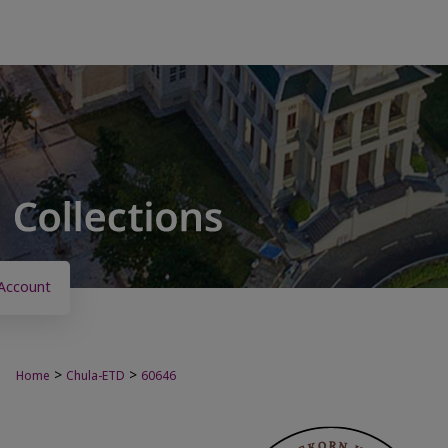
Account
>
>
Home
Chula-ETD
60646