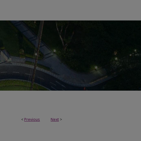
<
Previous
Next
>