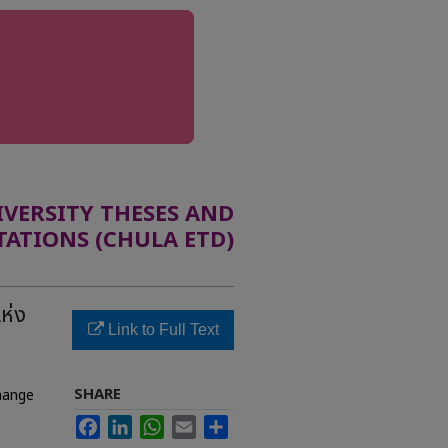
ERSITY THESES AND
TATIONS (CHULA ETD)
ห่ง
Link to Full Text
SHARE
change
Facebook
LinkedIn
WhatsApp
Email
Share