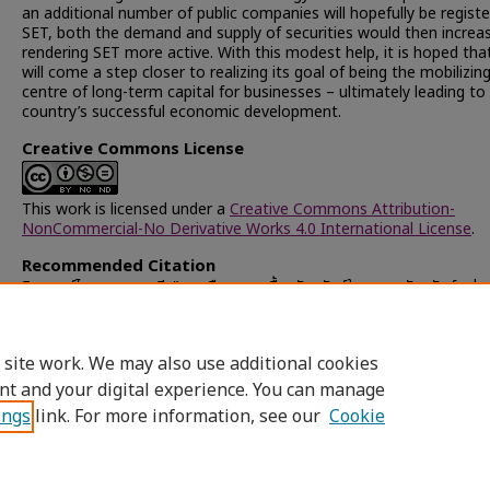
an additional number of public companies will hopefully be regist
SET, both the demand and supply of securities would then increa
rendering SET more active. With this modest help, it is hoped tha
will come a step closer to realizing its goal of being the mobilizin
centre of long-term capital for businesses – ultimately leading to
country’s successful economic development.
Creative Commons License
This work is licensed under a
Creative Commons Attribution-
NonCommercial-No Derivative Works 4.0 International License
.
Recommended Citation
อิสรพงศ์ไพศาล, พรรณี, "การเลือกลงทุนซื้อหลักทรัพย์ในตลาดหลักทรัพย์แห่ง
ประเทศไทย" (1977).
Chulalongkorn University Theses and Disserta
(Chula ETD)
. 60646.
https://digital.car.chula.ac.th/chulaetd/60646
 site work. We may also use additional cookies
nt and your digital experience. You can manage
ings
link. For more information, see our
Cookie
Home
|
About
|
FAQ
|
My Account
|
Access