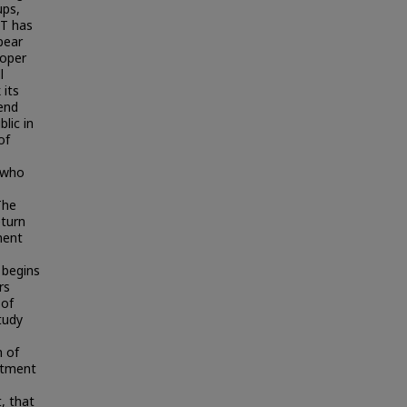
ups,
ET has
bear
roper
l
 its
lend
lic in
of
e who
The
eturn
ment
 begins
rs
 of
tudy
n of
estment
, that