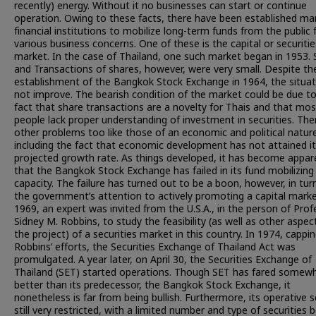
recently) energy. Without it no businesses can start or continue
operation. Owing to these facts, there have been established ma
financial institutions to mobilize long-term funds from the public 
various business concerns. One of these is the capital or securitie
market. In the case of Thailand, one such market began in 1953. 
and Transactions of shares, however, were very small. Despite th
establishment of the Bangkok Stock Exchange in 1964, the situat
not improve. The bearish condition of the market could be due t
fact that share transactions are a novelty for Thais and that mos
people lack proper understanding of investment in securities. The
other problems too like those of an economic and political natur
including the fact that economic development has not attained i
projected growth rate. As things developed, it has become appar
that the Bangkok Stock Exchange has failed in its fund mobilizing
capacity. The failure has turned out to be a boon, however, in tur
the government’s attention to actively promoting a capital marke
1969, an expert was invited from the U.S.A., in the person of Prof
Sidney M. Robbins, to study the feasibility (as well as other aspec
the project) of a securities market in this country. In 1974, cappi
Robbins’ efforts, the Securities Exchange of Thailand Act was
promulgated. A year later, on April 30, the Securities Exchange of
Thailand (SET) started operations. Though SET has fared somew
better than its predecessor, the Bangkok Stock Exchange, it
nonetheless is far from being bullish. Furthermore, its operative s
still very restricted, with a limited number and type of securities 