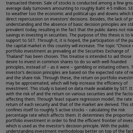
transacted therein. Sale of stocks is conducted among a few gro
average daily turnovers amounting to roughly Baht 4-5 million. S
to weather too the economic and political ups and downs which 
direct repercussion on investors’ decisions. Besides, the lack of p
understanding and the absence of basic decision principles are stil
prevalent today, resulting in the fact that the public dares not risk
savings in investing in securities. The purpose of this thesis is to 
support to SET. Through it, it is hoped, the participation of the pub
the capital market in this country will increase. The topic “Choice 
portfolio investment as prevailing at the Securities Exchange of
Thailand" has been chosen. This treatise is intended to aid thos
desire to invest in common shares to do so with well-founded
principles, instead of – as it were – gambling or initiating others. 
investor’s decision principles are based on the expected rate of r
and the share risk. Through these, the return on portfolio invest
may be approximated, which will help increase the efficiency of
investment. This study is based on data made available by SET. It
with the risk of and the return on various securities and the facto
affecting them. Through ‘least square regression model’, the rate
return of each security and that of the market are derived. This s
confines itself to roughly 5 active stocks – calculating the risk
percentage rate which affects them. It determines the proportio
portfolio investment in order to find the efficient frontier of inv
which is used as the investor’s decision principle. With the public
understanding investment methodology better on top of the fact