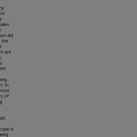
ny
for
s
Sales
e
ion did
o the
t
re are
e,
ts
ent
ning
t. In
essor
ts of
ng
hat
cope is
being