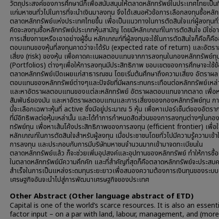
วัตถุประสงค์ของการศึกษานี้ก็เพื่อสนับสนุนให้ตลาดหลักทรัพย์ในประเทศไทยเป็นท
แก่มหาชนทั่วไปในการที่จะนำเงินมาลงทุน จึงได้เสนอหัวข้อการเลือกลงทุนซื้อหลัก
ตลาดหลักทรัพย์แห่งประเทศไทยขึ้น เพื่อเป็นแนวทางในการตัดสินใจแก่ผู้ลงทุนทั่ว
คิดจะลงทุนซื้อหลักทรัพย์ประเภทหุ้นสามัญ โดยมีหลักเกณฑ์ในการตัดสินใจ มิใช่อาศ
การเสี่ยงทายหรือเอาอย่างผู้อื่น หลักเกณฑ์ที่ผู้ลงทุนจะใช้ในการตัดสินใจก็คือก็ค
ตอบแทนของหุ้นที่ลงทุนคาดว่าจะได้รับ (expected rate of return) และอัตร
เสี่ยง (risk) ของหุ้น เพื่อคาดคะเนผลตอบแทนจากการลงทุนในกองหลักทรัพย์ทุ
(Portfolios) ต่างๆเพื่อให้การลงทุนมีประสิทธิภาพ ขอบเขตของการศึกษาจะใช้ข้อ
ตลาดหลักทรัพย์เปิดเผยแก่สาธารณชน โดยเริ่มต้นศึกษาถึงความเสี่ยง อัตราผล
ตอบแทนของหลักทรัพย์ต่างๆและปัจจัยที่มีผลกระทบกระเทือนต่อหลักทรัพย์เหล่า
และหาอัตราผลตอบแทนของแต่ละหลักทรัพย์ อัตราผลตอบแทนจากตลาด เพื่อ
สัมพันธ์ของมัน และหาอัตราผลตอบแทนและการเสี่ยงของกองหลักทรัพย์ทุน กา
นี้จะเลือกเฉพาะหุ้นที่ active ซึ่งมีอยู่ประมาณ 5 หุ้น เพื่อหาเปอร์เซ็นต์ของอัตรา
ที่มีอิทธิพลต่อหุ้นเหล่านั้น และได้ทำการกำหนดสัดส่วนของการลงทุนต่างๆในกอ
ทรัพย์ทุน เพื่อหาเส้นโค้งประสิทธิภาพของการลงทุน (efficient frontier) เพื่อใช
หลักเกณฑ์ในการตัดสินใจสำหรับผู้ลงทุน เมื่อประชาชนโดยทั่วไปมีความรู้ความเข้าใ
การลงทุน และประกอบกับการมีบริษัทมหาชนจำนวนมากเข้ามาจดทะเบียนใน
ตลาดหลักทรัพย์แล้ว ก็จะช่วยเพิ่มอุปสงค์และอุปทานของหลักทรัพย์ ทำให้การซื้อ
ในตลาดหลักทรัพย์มีความคึกคัก และที่สำคัญที่สุดก็คือตลาดหลักทรัพย์จะประสบ
สำเร็จในการเป็นแหล่งระดมทุนระยะยาวเพื่อสนองความต้องการเงินทุนของระบบ
เศรษฐกิจอันจะนำไปสู่การพัฒนาเศรษฐกิจของประเทศ
Other Abstract (Other language abstract of ETD)
Capital is one of the world’s scarce resources. It is also an essenti
factor input – on a par with land, labour, management, and (more