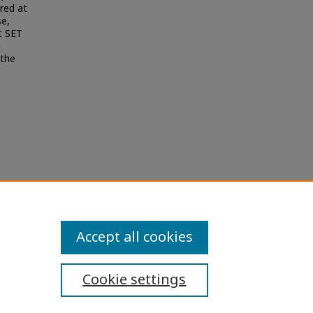
ered at
se,
t SET
g
 the
tions
Accept all cookies
Cookie settings
ibility Statement