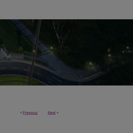
<
Previous
Next
>