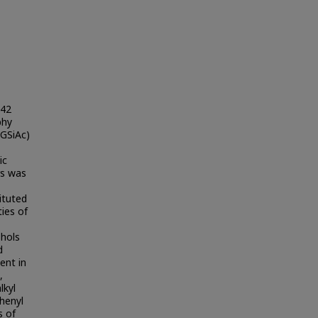
 42
phy
 GSiAc)
ic
rs was
ituted
ies of
ohols
d
ent in
,
lkyl
phenyl
s of