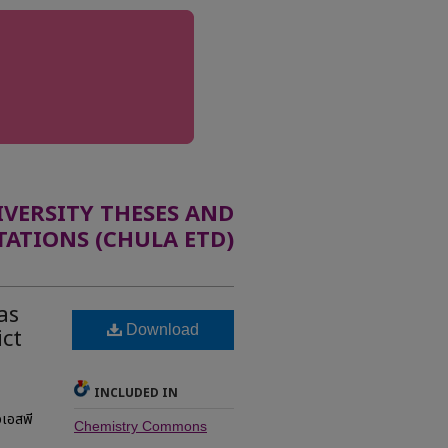
ERSITY THESES AND
TATIONS (CHULA ETD)
as
Download
ct
INCLUDED IN
วเอสพี
Chemistry Commons