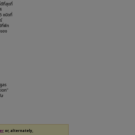
ี่สุดที่
4
ชนิดที่
ร์
ที่พีก
่ยของ
 gas
ion"
la
er
or, alternately,