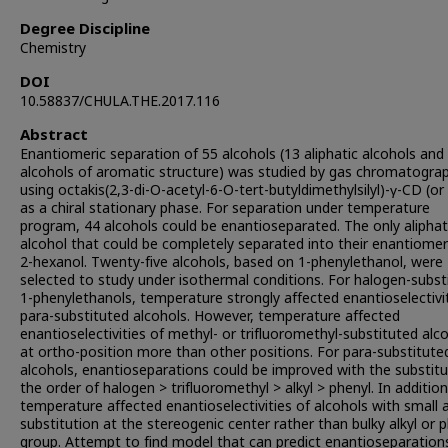
Degree Discipline
Chemistry
DOI
10.58837/CHULA.THE.2017.116
Abstract
Enantiomeric separation of 55 alcohols (13 aliphatic alcohols and
alcohols of aromatic structure) was studied by gas chromatogra
using octakis(2,3-di-O-acetyl-6-O-tert-butyldimethylsilyl)-γ-CD (or
as a chiral stationary phase. For separation under temperature
program, 44 alcohols could be enantioseparated. The only aliphat
alcohol that could be completely separated into their enantiome
2-hexanol. Twenty-five alcohols, based on 1-phenylethanol, were
selected to study under isothermal conditions. For halogen-subst
1-phenylethanols, temperature strongly affected enantioselectivit
para-substituted alcohols. However, temperature affected
enantioselectivities of methyl- or trifluoromethyl-substituted alc
at ortho-position more than other positions. For para-substitute
alcohols, enantioseparations could be improved with the substitu
the order of halogen > trifluoromethyl > alkyl > phenyl. In addition
temperature affected enantioselectivities of alcohols with small a
substitution at the stereogenic center rather than bulky alkyl or 
group. Attempt to find model that can predict enantioseparation