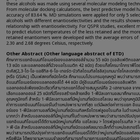
these alcohols was made using several molecular modeling techn
From molecular docking calculations, the best predictive model h
accuracy of 83.64 %. MD simulations were applied for only 5 sele
alcohols with different enantioselectivities and the results show
relationship with enantioselectivity. For QSPR studies, excellent 
to predict elution temperatures of the less retained and the mor
retained enantiomers were developed with the average errors of 
2.30 and 2.68 degrees Celsius, respectively.
Other Abstract (Other language abstract of ETD)
ศึกษาการแยกอิแนนทิโอเมอร์ของแอลกอฮอล์จำนวน 55 ชนิด (แอลิแฟติกแอล
13 ชนิด และแอลกอฮอล์ที่มีวงแอโรแมติก 42 ชนิด) ด้วยแก๊สโครมาโทกราฟีโด
ตะคิส(2,3-ได-โอ-แอซีทิล-6-โอ-เทอร์ต-บิวทิลไดเมทิลไซลิล)แกมมาไซโคลเดกซ์ท
(หรือ GSiAc) เป็นเฟสคงที่ชนิดไครัล ศึกษาแบบโปรแกรมอุณหภูมิ พบว่าสามา
อิแนนทิโอเมอร์ของแอลกอฮอล์ได้ 44 ชนิด มีคู่อิแนนทิโอเมอร์ของแอลิแฟติก
แอลกอฮอล์เพียงชนิดเดียวที่สามารถแยกได้อย่างสมบูรณ์คือ 2-เฮกซานอล จากนั
เลือกแอลกอฮอล์ 25 ชนิดที่มีโครงสร้างคล้ายคลึง 1-ฟีนิลเอทานอลมาศึกษาแบ
อุณหภูมิคงที่ สำหรับ 1-ฟีนิลเอทานอลที่มีหมู่แทนที่ชนิดแฮโลเจน พบว่าอุณหภูมิม
ค่าการแยกอิแนนทิโอเมอร์ในตำแหน่งพารามากที่สุด แต่มีผลต่อค่าการแยก อิแ
อร์ของ 1-ฟีนิลเอทานอลที่มีหมู่แทนที่ชนิดเมทิลหรือไตรฟลูออโรเมทิล ในตำแหน่
มากกว่า สำหรับแอลกอฮอล์ที่มีหมู่แทนที่ในตำแหน่งพาราพบว่าสามารถปรับปรุงค
แยกอิแนนทิโอเมอร์ได้ดีตามชนิดหมู่แทนที่คือ แฮโลเจน > ไตรฟลูออโรเมทิล > 
> ฟี-นิล สำหรับแอลกอฮอล์ที่มีหมู่แทนที่ชนิดแอลคิลขนาดเล็กที่ตำแหน่งสเทอริโ
พบว่าสามารถปรับปรุงค่าการแยกอิแนนทิโอเมอร์ได้ดีกว่าหมู่แทนที่ชนิดแอลคิล
หรือฟีนิล ได้พยายามหาแบบจำลองที่สามารถทำนายการแยกอิแนนทิโอเมอร์ของ