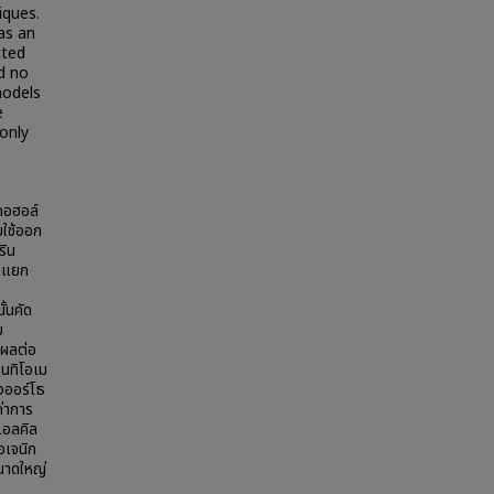
iques.
as an
cted
ed no
models
e
only
กอฮอล์
ยใช้ออก
ริน
รถแยก
้นคัด
บ
ีผลต่อ
นนทิโอเม
งออร์โธ
่าการ
แอลคิล
อเจนิก
ขนาดใหญ่