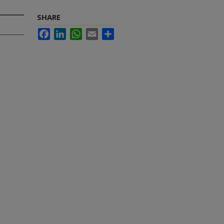
SHARE
Facebook
LinkedIn
WhatsApp
Email
Share