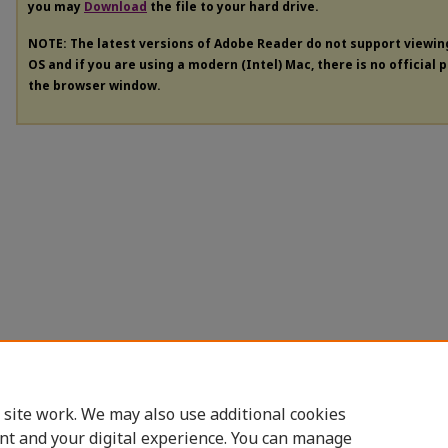
you may
Download
the file to your hard drive.
NOTE: The latest versions of Adobe Reader do not support viewi
OS and if you are using a modern (Intel) Mac, there is no official 
the browser window.
 site work. We may also use additional cookies
nt and your digital experience. You can manage