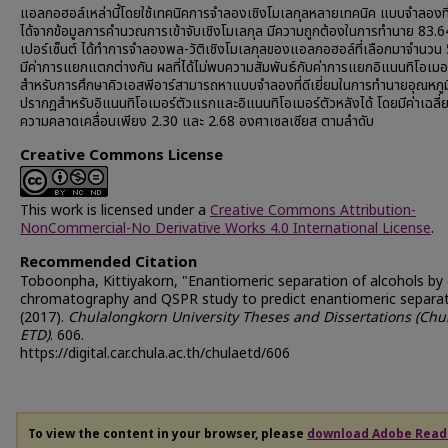
แอลกอฮอล์เหล่านี้โดยใช้เทคนิคการจำลองเชิงโมเลกุลหลายเทคนิค แบบจำลองที่ดีท
ได้จากข้อมูลการคำนวณการเข้าจับเชิงโมเลกุล มีความถูกต้องในการทำนาย 83.6
เปอร์เซ็นต์ ได้ทำการจำลองพล-วัติเชิงโมเลกุลของแอลกอฮอล์ที่เลือกมาจำนวน 5 
มีค่าการแยกแตกต่างกัน ผลที่ได้ไม่พบความสัมพันธ์กับค่าการแยกอิแนนทิโอเมอ
สำหรับการศึกษาคิวเอสพีอาร์สามารถหาแบบจำลองที่ดีเยี่ยมในการทำนายอุณหภูมิ
ปรากฎสำหรับอิแนนทิโอเมอร์ตัวแรกและอิแนนทิโอเมอร์ตัวหลังได้ โดยมีค่าเฉลี
ความคลาดเคลื่อนเพียง 2.30 และ 2.68 องศาเซลเซียส ตามลำดับ
Creative Commons License
This work is licensed under a
Creative Commons Attribution-
NonCommercial-No Derivative Works 4.0 International License
.
Recommended Citation
Toboonpha, Kittiyakorn, "Enantiomeric separation of alcohols by
chromatography and QSPR study to predict enantiomeric separat
(2017).
Chulalongkorn University Theses and Dissertations (Chu
ETD)
. 606.
https://digital.car.chula.ac.th/chulaetd/606
To view the content in your browser, please
download Adobe Read