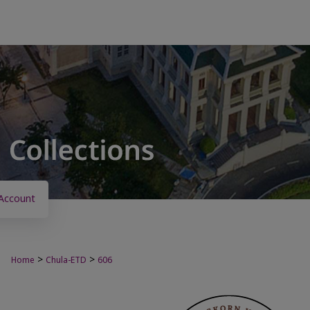
Account
>
>
Home
Chula-ETD
606