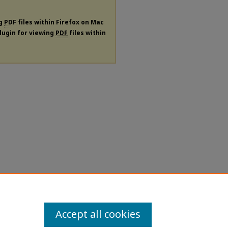
ng
PDF
files within Firefox on Mac
plugin for viewing
PDF
files within
Accept all cookies