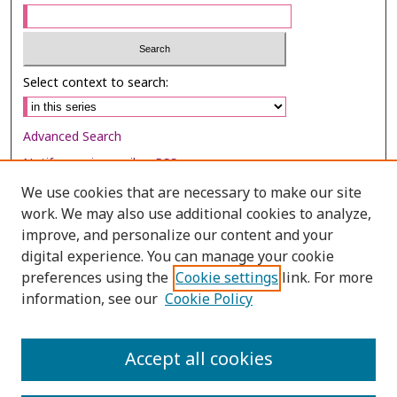
Select context to search:
Advanced Search
Notify me via email or
RSS
We use cookies that are necessary to make our site
Browse
work. We may also use additional cookies to analyze,
Collections
improve, and personalize our content and your
digital experience. You can manage your cookie
Disciplines
preferences using the
Cookie settings
link. For more
Authors
information, see our
Cookie Policy
Author Corner
Author FAQ
Accept all cookies