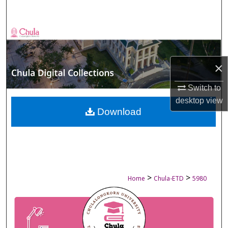
Search
Browse Collections
My Account
×
About
Switch to
desktop
view
Digital Commons Network™
Download
>
>
Home
Chula-ETD
5980