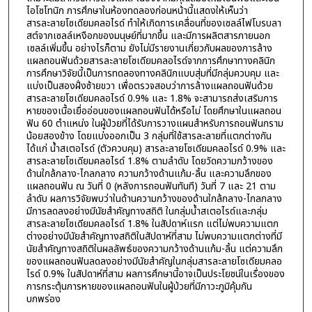
ไอโซโทนิก การศึกษาในห้องทดลองก่อนหน้านี้แสดงให้เห็นว่า
สารละลายโซเดียมคลอไรด์ ทำให้เกิดการเคลื่อนที่ของเซลล์ไฟโบรบลา
สต์จากเซลล์เหงือกของมนุษย์ที่มากขึ้น และมีการผลิตสารภายนอก
เซลล์เพิ่มขึ้น อย่างไรก็ตาม ยังไม่มีรายงานเกี่ยวกับผลของการล้าง
แผลถอนฟันด้วยสารละลายโซเดียมคลอไรด์จากการศึกษาทางคลินิก
การศึกษาวิจัยนี้เป็นการทดลองทางคลินิกแบบสุ่มที่มีกลุ่มควบคุม และ
แบ่งเป็นสองฝั่งซ้ายขวา เพื่อตรวจสอบว่าการล้างแผลถอนฟันด้วย
สารละลายโซเดียมคลอไรด์ 0.9% และ 1.8% จะสามารถส่งเสริมการ
หายของเนื้อเยื่ออ่อนของแผลถอนฟันได้หรือไม่ โดยศึกษาในแผลถอน
ฟัน 60 ตำแหน่ง ในผู้ป่วยที่ได้รับการวางแผนสำหรับการถอนฟันกราม
น้อยสองข้าง โดยแบ่งออกเป็น 3 กลุ่มที่ใช้สารละลายที่แตกต่างกัน
ได้แก่ น้ำสเตอไรด์ (ตัวควบคุม) สารละลายโซเดียมคลอไรด์ 0.9% และ
สารละลายโซเดียมคลอไรด์ 1.8% ตามลำดับ โดยวัดความกว้างของ
ด้านใกล้กลาง-ไกลกลาง ความกว้างด้านแก้ม-ลิ้น และความลึกของ
แผลถอนฟัน ณ วันที่ 0 (หลังการถอนฟันทันที) วันที่ 7 และ 21 ตาม
ลำดับ ผลการวิจัยพบว่าในด้านความกว้างของด้านใกล้กลาง-ไกลกลาง
มีการลดลงอย่างมีนัยสำคัญทางสถิติ ในกลุ่มน้ำสเตอไรด์และกลุ่ม
สารละลายโซเดียมคลอไรด์ 1.8% ในสัปดาห์แรก แต่ไม่พบความแตก
ต่างอย่างมีนัยสำคัญทางสถิติในสัปดาห์ที่สาม ไม่พบความแตกต่างที่มี
นัยสำคัญทางสถิติในผลลัพธ์ของความกว้างด้านแก้ม-ลิ้น แต่ความลึก
ของแผลถอนฟันลดลงอย่างมีนัยสำคัญในกลุ่มสารละลายโซเดียมคลอ
ไรด์ 0.9% ในสัปดาห์ที่สาม ผลการศึกษานี้อาจเป็นประโยชน์ในเรื่องของ
การกระตุ้นการหายของแผลถอนฟันในผู้ป่วยที่มีภาวะภูมิคุ้มกัน
บกพร่อง