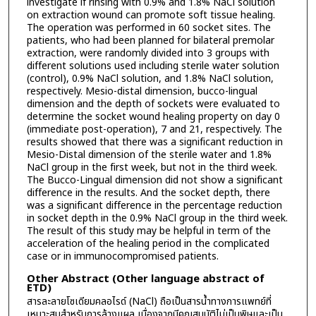
investigate if rinsing with 0.9% and 1.8% NaCl solution
on extraction wound can promote soft tissue healing.
The operation was performed in 60 socket sites. The
patients, who had been planned for bilateral premolar
extraction, were randomly divided into 3 groups with
different solutions used including sterile water solution
(control), 0.9% NaCl solution, and 1.8% NaCl solution,
respectively. Mesio-distal dimension, bucco-lingual
dimension and the depth of sockets were evaluated to
determine the socket wound healing property on day 0
(immediate post-operation), 7 and 21, respectively. The
results showed that there was a significant reduction in
Mesio-Distal dimension of the sterile water and 1.8%
NaCl group in the first week, but not in the third week.
The Bucco-Lingual dimension did not show a significant
difference in the results. And the socket depth, there
was a significant difference in the percentage reduction
in socket depth in the 0.9% NaCl group in the third week.
The result of this study may be helpful in term of the
acceleration of the healing period in the complicated
case or in immunocompromised patients.
Other Abstract (Other language abstract of
ETD)
สารละลายโซเดียมคลอไรด์ (NaCl) ถือเป็นสารน้ำทางการแพทย์ที่
เหมาะสมสำหรับการล้างแผล เนื่องจากมีคุณสมบัติไม่เป็นพิษและเป็น