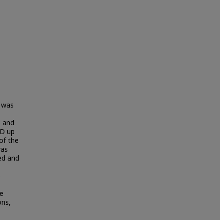
n was
 and
AD up
of the
was
ed and
e
he
ons,