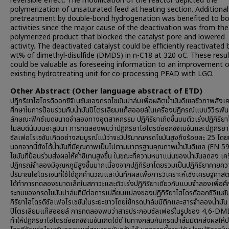
reversible effect. The modification of the reactor depicted the
polymerization of unsaturated feed at heating section. Additional
pretreatment by double-bond hydrogenation was benefited to b
activities since the major cause of the deactivation was from the
polymerized product that blocked the catalyst pore and lowered
activity. The deactivated catalyst could be efficiently reactivated 
wt% of dimethyl-disulfide (DMDS) in n-C18 at 320 oC. These resul
could be valuable as foreseeing information to an improvement o
existing hydrotreating unit for co-processing PFAD with LGO.
Other Abstract (Other language abstract of ETD)
ปฏิกริยาไฮโดรดีออกซิจิเนชันของกรดไขมันปาล์มเพื่อผลิตน้ำมันดีเซลชีวภาพสังเค
ศึกษาในการป้อนร่วมกับน้ำมันปิโตรเลียมแก๊สออยล์ในเครื่องปฎิกรณ์แบบวิวิธพันธ
ลักษณะฟิกซ์เบดขนาดจำลองทางอุตสาหกรรม ปฏิกิริยาเกิดขึ้นบนตัวเร่งปฏิกิริย
โมลิบดีนัมบนอะลูมินา การทดลองพบว่าปฏิกิริยาไฮโดรดีออกซิจิเนชันและปฏิกิริยา
ซัลเฟอไรเซชันเกิดอย่างสมบูรณ์แม้ว่าจะมีปริมาณกรดไขมันสูงถึงร้อยละ 25 โดย
นอกจากนี้ยังได้น้ำมันที่มีคุณภาพเป็นไปตามมาตรฐานคุณภาพน้ำมันดีเซล (EN 5
ไขมันที่ป้อนร่วมส่งผลให้ค่าซีเทนสูงขึ้น ในขณะที่ความหนาแน่นของน้ำมันลดลง เคร
ปฏิกรณ์จำลองมีอุณหภูมิสูงขึ้นมากเนื่องจากปฏิกิริยาโดยรวมเป็นปฏิกิริยาคายค
ปริมาณไฮโดรเจนที่ใช้ได้ถูกคำนวณและบันทึกผลเพื่อการวิเคราะห์เชิงเศรษฐศาสต
ได้ทำการทดลองขนาดเล็กในสภาวะและตัวเร่งปฏิกิริยาเดียวกับแบบจำลองเพื่อศ
ระทบของกรดไขมันปาล์มที่มีต่อการเปลี่ยนแปลงของปฏิกิริยาไฮโดรดีออกซิจิเนชั
กิริยาไฮโดรดีซัลเฟอไรเซชันในระยะยาวโดยใช้กรดปาล์มมิติกและสารจำลองน้ำมัน
ปิโตรเลียมแก๊สออยล์ การทดลองพบว่าสารประกอบซัลเฟอร์ในรูปของ 4,6-D
ทำให้ปฏิกิริยาไฮโดรดีออกซิจิเนชันเกิดได้ดี ในทางกลับกันกรดปาล์มมิติกส่งผลให้ป