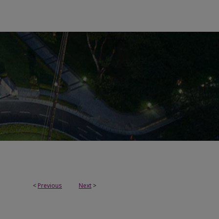
<
Previous
Next
>