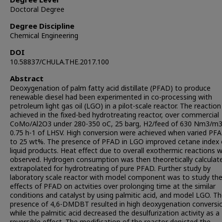
Degree Level
Doctoral Degree
Degree Discipline
Chemical Engineering
DOI
10.58837/CHULA.THE.2017.100
Abstract
Deoxygenation of palm fatty acid distillate (PFAD) to produce
renewable diesel had been experimented in co-processing with
petroleum light gas oil (LGO) in a pilot-scale reactor. The reactio
achieved in the fixed-bed hydrotreating reactor, over commercial
CoMo/Al2O3 under 280-350 oC, 25 barg, H2/feed of 630 Nm3/m3
0.75 h-1 of LHSV. High conversion were achieved when varied PF
to 25 wt%. The presence of PFAD in LGO improved cetane index 
liquid products. Heat effect due to overall exothermic reactions 
observed. Hydrogen consumption was then theoretically calculat
extrapolated for hydrotreating of pure PFAD. Further study by
laboratory scale reactor with model component was to study th
effects of PFAD on actvities over prolonging time at the similar
conditions and catalyst by using palmitic acid, and model LGO. T
presence of 4,6-DMDBT resulted in high deoxygenation conversi
while the palmitic acid decreased the desulfurization activity as a