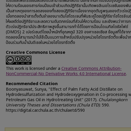
โดรดีซัลเฟอไรเซชันลดลงแต่สามารถผันกลับได้ นอกจากนี้การปรับปรุงปฏิกรณ์พ
ให้ความร้อนของสารก่อนป้อนเข้าส่วนเกิดปฏิกิริยานั้นเกิดพอลิเมอไรเซชันของพันธะ
เป็นสาเหตุของการลดลงของทั้งสองปฏิกิริยาเนื่องจากอุดตันรูพรุนของตัวเร่งปฏิ
เมื่อทดลองนำสารตั้งต้นจำลองมาเติมไฮโดรเจนที่พันธะคู่โดยปฏิกิริยาไฮโดรจิเน
ให้ผลดีต่อปฏิกิริยาและลดความดันตกคร่อมที่ส่วนให้ความร้อน และยังพบว่าการกระ
ตัวเร่งปฏิกริยามีประสิทธิภาพสูงขึ้นสามารถทำได้โดยการป้อนไดเมทิลไดซัลไฟด์
(DMDS) 2 เปอร์เซนต์โดยน้ำหนักที่อุณหภูมิ 320 องศาเซลเซียส ข้อมูลที่ได้จาก
ทดลองนี้สามารถนำไปใช้เป็นแนวทางสำหรับปรับปรุงหน่วยไฮโดรทรีตติ้งเพื่อนำ
ป้อนร่วมกับน้ำมันดีเซลในหน่วยไฮโดรทรีตติ้ง
Creative Commons License
This work is licensed under a
Creative Commons Attribution-
NonCommercial-No Derivative Works 4.0 International License
.
Recommended Citation
Boonyasuwat, Sunya, "Effect of Palm Fatty Acid Distillate on
Hydrodesulfurization and Hydrodeoxygenation in Co-processing w
Petroleum Gas Oil in Hydrotreating Unit" (2017).
Chulalongkorn
University Theses and Dissertations (Chula ETD)
. 590.
https://digital.car.chula.ac.th/chulaetd/590