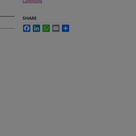
Commons
SHARE
Facebook
LinkedIn
WhatsApp
Email
Share