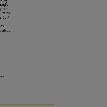
บว่าส่วน
คู่ซึ่ง
กิริยา
ชันพบว่า
ตุ้นให้
การ
กรดไขมัน
ith