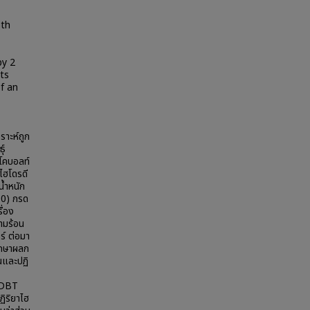
oth
by 2
ts
f an
ราะห์ถูก
ุ์
าโคบอลท์
ไฮโดรดี
น้ำหนัก
90) กรด
ื่อง
วามร้อน
ร์ ต่อมา
ึกษาผลก
นและปฏิ
MDBT
ฏิริยาไฮ