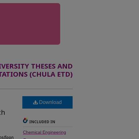
ERSITY THESES AND
TATIONS (CHULA ETD)
Download
th
INCLUDED IN
Chemical Engineering
โดรดีออก