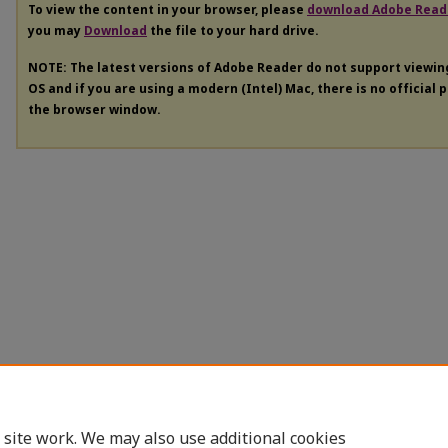
To view the content in your browser, please
download Adobe Read
you may
Download
the file to your hard drive.
NOTE: The latest versions of Adobe Reader do not support viewi
OS and if you are using a modern (Intel) Mac, there is no official 
the browser window.
 site work. We may also use additional cookies