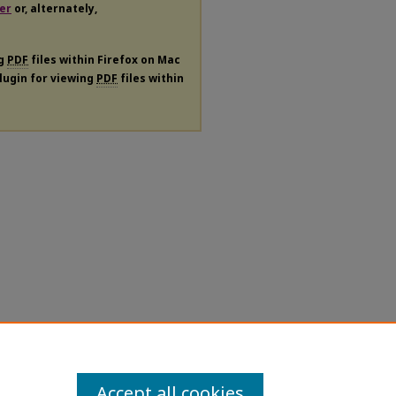
er
or, alternately,
ng
PDF
files within Firefox on Mac
plugin for viewing
PDF
files within
Accept all cookies