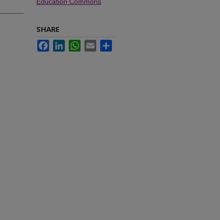
Education Commons
SHARE
Facebook
LinkedIn
WhatsApp
Email
Share