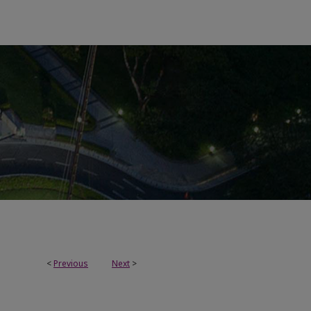
<
Previous
Next
>