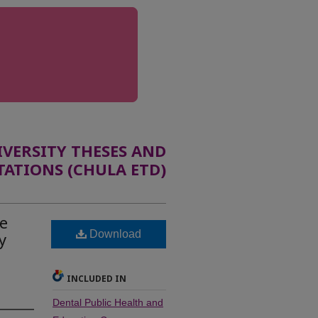
ERSITY THESES AND
TATIONS (CHULA ETD)
de
Download
y
INCLUDED IN
Dental Public Health and