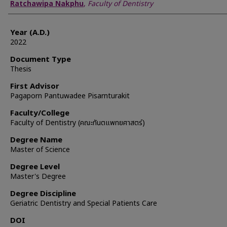
Author
Ratchawipa Nakphu
,
Faculty of Dentistry
Year (A.D.)
2022
Document Type
Thesis
First Advisor
Pagaporn Pantuwadee Pisarnturakit
Faculty/College
Faculty of Dentistry (คณะทันตแพทยศาสตร์)
Degree Name
Master of Science
Degree Level
Master's Degree
Degree Discipline
Geriatric Dentistry and Special Patients Care
DOI