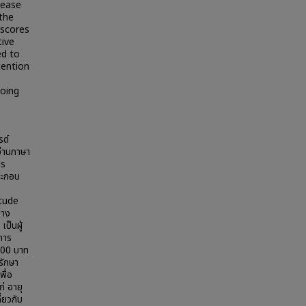
sease
 the
 scores
tive
ed to
tention
going
รด์
่อ่านภาษา
าร
ระกอบ
itude
่าง
ป็นผู้
การ
,000 บาท
รักษา
พื่อ
ก่ อายุ
่ยวกับ