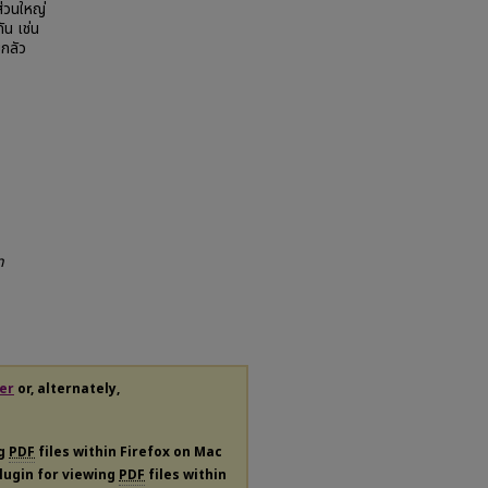
่วนใหญ่
ัน เช่น
กลัว
n
er
or, alternately,
ng
PDF
files within Firefox on Mac
plugin for viewing
PDF
files within