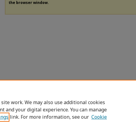
the browser window.
 site work. We may also use additional cookies
nt and your digital experience. You can manage
ings
link. For more information, see our
Cookie
Home
|
About
|
FAQ
|
My Account
|
Access