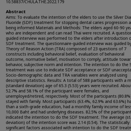
10.58837/CHULA.THE.2022.179
Abstract
Aims: To evaluate the intention of the elders to use the Silver Di
Fluoride (SDF) treatment for stopping dental caries progression a
being informed Materials and Methods: The elders aged 60-90 ye
who are independent and can read Thai were recruited. A questio
guided interview was performed to the elders after introduction 
SDF treatment. The questionnaire-guided interview was guided b
Theory of Reason Action (TRA) composed of 23 questions of 7
constructs including behavioral belief, evaluation of behavioral
outcome, normative belief, motivation to comply, attitude towa
behavior, subjective norm and intention. The intention to do the 
treatment was use to indicate SDF acceptance or SDF unaccepta
Socio-demographic data and TRA variables were analyzed using
descriptive statistics. Results: A total of 588 participants with a 
(standard deviation) age of 65.3 (5.53) years were recruited. Abou
52.7% and 58.1% of the participant were females, and
unemployed/retired, respectively. Most of the participants (80.8%
stayed with family. Most participants (63.4%, 62.9% and 63.6%) h
than a sixth-grade education, had a monthly family income of les
10,000 Baht and had underlying diseases. 82.5% of the participan
indicated the intention to do the SDF treatment. The average (s
deviation) of the intention score was 2.14 (0.54). The statistically
significant factors associated with intention to do the SDF trea