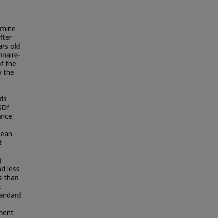
amine
fter
ars old
nnaire-
of the
y the
rds
SDf
nce.
mean
t
)
ad less
s than
t
tandard
tment