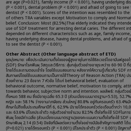
are age (P=0.021), family income (P < 0.001), having underlying di
(P < 0.001), dental problem (P < 0.001) and afraid of going to see
dentist (P < 0.001). Scores of the intention was resembled to the
of others TRA variables except Motivation to comply and Norma
belief. Conclusion: Most (82.5%)Thai elderly indicated they intend
use of SDF treatment for arresting dental caries. The different in
depended on different characteristics such as age, family income,
having underlying disease, having dental problems, and afraid of 
to see the dentist (P < 0.001).
Other Abstract (Other language abstract of ETD)
จุดมุ่งหมาย: เพื่อประเมินความตั้งใจของผู้สูงอายุในการใช้ซิลเวอร์ไดอามีนฟลูออไ
(SDF) รักษาโรคฟันผุ วัสดุและวิธีการ: สุ่มกลุ่มตัวอย่างอายุระหว่าง 60-90 ปี ที
ไทยได้และถามตอบเข้าใจ โดยใช้แบบสอบถาม หลังจากให้ความรู้เกี่ยวกับ SDF ก
สัมภาษณ์โดยใช้แบบสอบถามเป็นการใช้Theory of Reason Action (TRA) ป
ด้วยคำถาม 23 ข้อจาก 7 หัวข้อ ได้แก่ behavioral belief, evaluation of
behavioral outcome, normative belief, motivation to comply, att
towards behavior, subjective norm and intention. ผลลัพธ์: กลุ่มตัวอย
ทั้งหมด 588 คน ซึ่งมีอายุเฉลี่ย 65.3 ปี (ส่วนเบี่ยงเบนมาตรฐาน=5.53), 52.7% เ
หญิง และ 58.1% ว่างงาน/เกษียณ ส่วนใหญ่ 80.8% อยู่กับครอบครัว 63.4%มี
ศึกษาไม่ถึงชั้นประถมศึกษาปีที่ 6, 62.9% มีรายได้ครอบครัวต่อเดือนต่ำกว่า 10
และ 63.6% มีโรคประจำตัว กลุ่มตัวอย่างจำนวน 82.5% ตั้งใจที่จะใช้ SDFในการ
ฟันผุ โดยมีค่าเฉลี่ย (ส่วนเบี่ยงเบนมาตรฐาน)ของคะแนนความตั้งใจที่จะใช้ SDF เ
รักษาฟันผุ 2.14 (0.54) ปัจจัยที่มีผลต่อความตั้งใจอย่างมีนัยสำคัญทางสถิติ ได้แ
(P=0.021) รายได้ครอบครัว (P < 0.001) มีโรคประจำตัว (P < 0.001) ปัญหาเกี