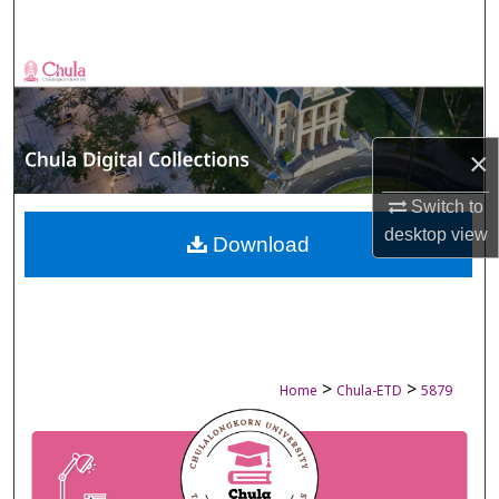
Search
Browse Collections
My Account
×
About
Switch to
desktop
view
Digital Commons Network™
Download
>
>
Home
Chula-ETD
5879