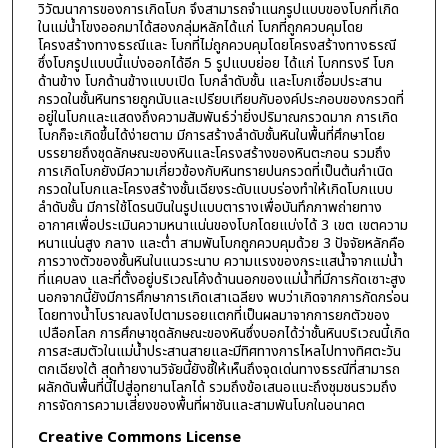
วิวัฒนาการของการเกิดโบก จึงสามารถจำแนกรูปแบบของโบกที่เกิด
ในแม่น้ำโขงออกมาได้สองกลุ่มหลักได้แก่ โบกที่ถูกควบคุมโดย
โครงสร้างทางธรณีและ โบกที่ไม่ถูกควบคุมโดยโครงสร้างทางธรณี
ซึ่งโบกรูปแบบนี้แบ่งออกได้อีก 5 รูปแบบย่อย ได้แก่ โบกทรงรี โบก
ด้านข้าง โบกด้านข้างแบบเปิด โบกลำดับชั้น และโบกเชื่อมประสาน
กรวดในชั้นหินทรายถูกนับและเปรียบเทียบกับองค์ประกอบของกรวดที่
อยู่ในโบกและแสดงถึงความสัมพันธ์ว่ายิ่งปริมาณกรวดมาก การเกิด
โบกก็จะเกิดขึ้นได้ง่ายตาม มีการสร้างลำดับชั้นหินในพื้นที่ศึกษาโดย
บรรยายถึงชุดลักษณะของหินและโครงสร้างของหินตะกอน รวมถึง
การเกิดโบกยังมีความเกี่ยวข้องกับหินทรายปนกรวดที่เป็นต้นกำเนิด
กรวดในโบกและโครงสร้างชั้นเฉียงระดับแบบร่องทำให้เกิดโบกแบบ
ลำดับชั้น มีการใช้โดรนบินในรูปแบบตารางเพื่อบันทึกภาพถ่ายทาง
อากาศเพื่อประเมินความหนาแน่นของโบกโดยแบ่งได้ 3 เขต เขตความ
หนาแน่นสูง กลาง และต่ำ สามพันโบกถูกควบคุมด้วย 3 ปัจจัยหลักคือ
การวางตัวของชั้นหินในแนวระนาบ ความแรงของกระแสน้ำจากแม่น้ำ
ที่แคบลง และที่ตั้งอยู่บริเวณโค้งด้านนอกของแม่น้ำที่มีการกัดเซาะสูง
นอกจากนี้ยังมีการศึกษาการเกิดเสาเฉลียง พบว่าเกิดจากการกัดกร่อน
โดยทางน้ำโบราณลงไปตามรอยแตกที่เป็นผลมาจากการยกตัวของ
เปลือกโลก การศึกษาชุดลักษณะของหินซึ่งบอกได้ว่าชั้นหินบริเวณนี้เกิด
การสะสมตัวในแม่น้ำประสานสายและมีทิศทางการไหลไปทางทิศตะวัน
ตกเฉียงใต้ สุดท้ายงานวิจัยนี้ยังชี้ให้เห็นถึงจุดเด่นทางธรณีที่สามารถ
ผลักดันพื้นที่นี้ไปสู่อุทยานโลกได้ รวมถึงข้อเสนอแนะถึงชุมชนรวมถึง
การจัดการความเสี่ยงของพื้นที่ผาชันและสามพันโบกในอนาคต
Creative Commons License