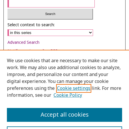
Select context to search:
Advanced Search
Notify me via email or
RSS
We use cookies that are necessary to make our site
Browse
work. We may also use additional cookies to analyze,
improve, and personalize our content and your
Collections
digital experience. You can manage your cookie
Disciplines
preferences using the
Cookie settings
link. For more
Authors
information, see our
Cookie Policy
Author Corner
Accept all cookies
Author FAQ