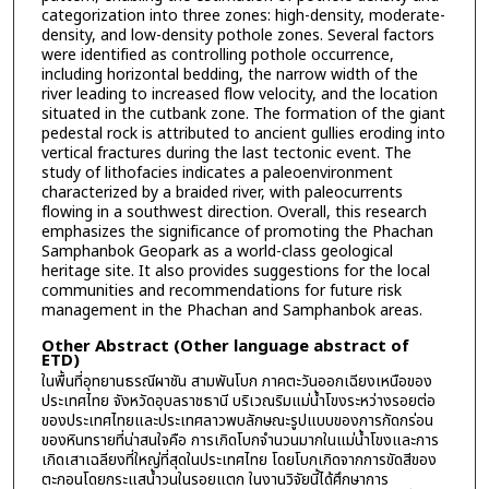
categorization into three zones: high-density, moderate-
density, and low-density pothole zones. Several factors
were identified as controlling pothole occurrence,
including horizontal bedding, the narrow width of the
river leading to increased flow velocity, and the location
situated in the cutbank zone. The formation of the giant
pedestal rock is attributed to ancient gullies eroding into
vertical fractures during the last tectonic event. The
study of lithofacies indicates a paleoenvironment
characterized by a braided river, with paleocurrents
flowing in a southwest direction. Overall, this research
emphasizes the significance of promoting the Phachan
Samphanbok Geopark as a world-class geological
heritage site. It also provides suggestions for the local
communities and recommendations for future risk
management in the Phachan and Samphanbok areas.
Other Abstract (Other language abstract of
ETD)
ในพื้นที่อุทยานธรณีผาชัน สามพันโบก ภาคตะวันออกเฉียงเหนือของ
ประเทศไทย จังหวัดอุบลราชธานี บริเวณริมแม่น้ำโขงระหว่างรอยต่อ
ของประเทศไทยและประเทศลาวพบลักษณะรูปแบบของการกัดกร่อน
ของหินทรายที่น่าสนใจคือ การเกิดโบกจำนวนมากในแม่น้ำโขงและการ
เกิดเสาเฉลียงที่ใหญ่ที่สุดในประเทศไทย โดยโบกเกิดจากการขัดสีของ
ตะกอนโดยกระแสน้ำวนในรอยแตก ในงานวิจัยนี้ได้ศึกษาการ