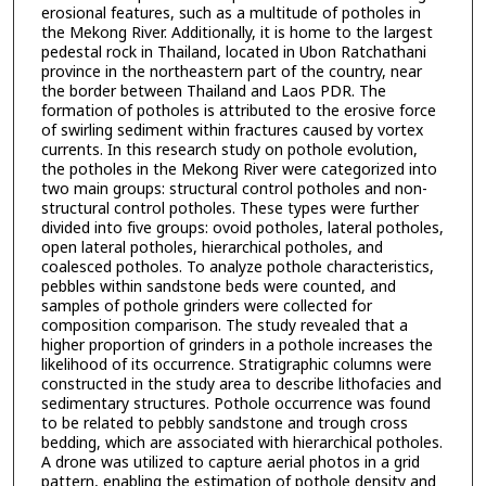
erosional features, such as a multitude of potholes in
the Mekong River. Additionally, it is home to the largest
pedestal rock in Thailand, located in Ubon Ratchathani
province in the northeastern part of the country, near
the border between Thailand and Laos PDR. The
formation of potholes is attributed to the erosive force
of swirling sediment within fractures caused by vortex
currents. In this research study on pothole evolution,
the potholes in the Mekong River were categorized into
two main groups: structural control potholes and non-
structural control potholes. These types were further
divided into five groups: ovoid potholes, lateral potholes,
open lateral potholes, hierarchical potholes, and
coalesced potholes. To analyze pothole characteristics,
pebbles within sandstone beds were counted, and
samples of pothole grinders were collected for
composition comparison. The study revealed that a
higher proportion of grinders in a pothole increases the
likelihood of its occurrence. Stratigraphic columns were
constructed in the study area to describe lithofacies and
sedimentary structures. Pothole occurrence was found
to be related to pebbly sandstone and trough cross
bedding, which are associated with hierarchical potholes.
A drone was utilized to capture aerial photos in a grid
pattern, enabling the estimation of pothole density and