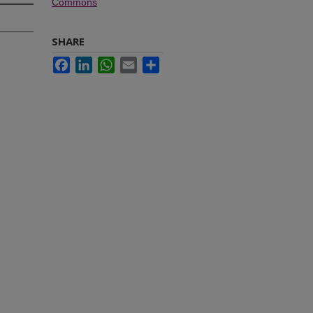
Commons
SHARE
Facebook
LinkedIn
WhatsApp
Email
Share