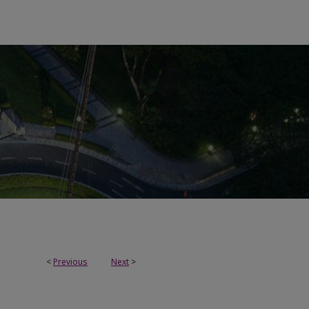
<
Previous
Next
>