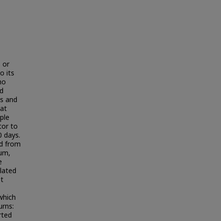
s or
o its
no
nd
ks and
hat
ple
tor to
0 days.
ed from
um,
e
ulated
st
which
urns:
rted