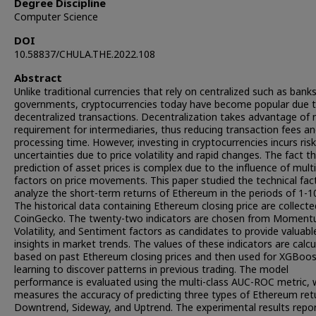
Degree Discipline
Computer Science
DOI
10.58837/CHULA.THE.2022.108
Abstract
Unlike traditional currencies that rely on centralized such as bank
governments, cryptocurrencies today have become popular due t
decentralized transactions. Decentralization takes advantage of 
requirement for intermediaries, thus reducing transaction fees a
processing time. However, investing in cryptocurrencies incurs ris
uncertainties due to price volatility and rapid changes. The fact t
prediction of asset prices is complex due to the influence of multi
factors on price movements. This paper studied the technical fac
analyze the short-term returns of Ethereum in the periods of 1-1
The historical data containing Ethereum closing price are collect
CoinGecko. The twenty-two indicators are chosen from Moment
Volatility, and Sentiment factors as candidates to provide valuabl
insights in market trends. The values of these indicators are calc
based on past Ethereum closing prices and then used for XGBoo
learning to discover patterns in previous trading. The model
performance is evaluated using the multi-class AUC-ROC metric, 
measures the accuracy of predicting three types of Ethereum ret
Downtrend, Sideway, and Uptrend. The experimental results repo