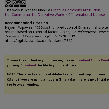
This work is licensed under a
Creative Commons Attribution-
NonCommercial-No Derivative Works 4.0 International License
.
Recommended Citation
Nayam, Wipawee, "XGBoost for prediction of Ethereum short-te
returns based on technical factor" (2022).
Chulalongkorn Univers
Theses and Dissertations (Chula ETD)
. 5819.
https://digital.car.chula.ac.th/chulaetd/5819
To view the content in your browser, please
download Adobe Read
you may
Download
the file to your hard drive.
NOTE: The latest versions of Adobe Reader do not support viewi
OS and if you are using a modern (Intel) Mac, there is no official 
the browser window.