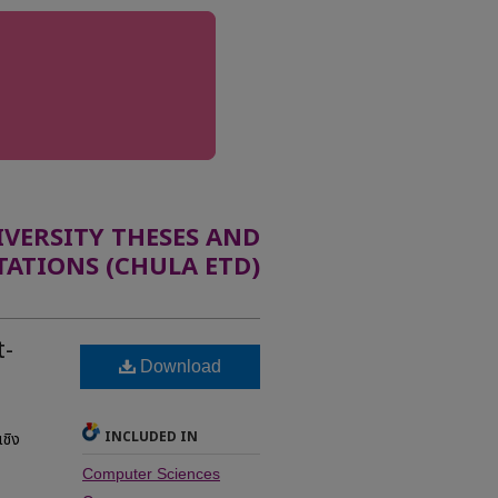
ERSITY THESES AND
TATIONS (CHULA ETD)
t-
Download
INCLUDED IN
ชิง
Computer Sciences