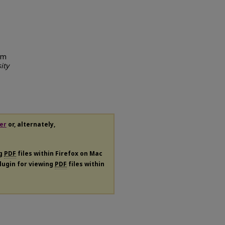
rm
ity
er
or, alternately,
ng
PDF
files within Firefox on Mac
plugin for viewing
PDF
files within