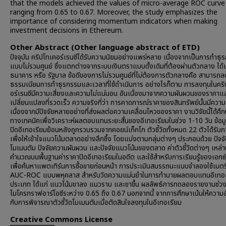
that the models achieved the values of micro-average ROC curve
ranging from 0.65 to 0.67. Moreover, the study emphasizes the
importance of considering momentum indicators when making
investment decisions in Ethereum.
Other Abstract (Other language abstract of ETD)
ปัจจุบัน คริปโทเคอร์เรนซีได้รับความนิยมอย่างแพร่หลาย เนื่องจากเป็นการทำธุ
แบบไม่รวมศูนย์ ซึ่งแตกต่างจากระบบเงินตราแบบดั้งเดิมที่ต้องผ่านตัวกลาง ได้
ธนาคาร หรือ รัฐบาล ข้อดีของการไม่รวมศูนย์ที่ไม่ต้องการตัวกลางคือ สามารถล
ธรรมเนียมการทำธุรกรรมและเวลาที่ใช้ดำเนินการ อย่างไรก็ตาม การลงทุนในคร
อร์เรนซีมีความเสี่ยงและความไม่แน่นอน อันเนื่องมาจากความผันผวนของราคาแ
เปลี่ยนแปลงที่รวดเร็ว ความจริงที่ว่า การคาดการณ์ราคาของสินทรัพย์นั้นมีความ
เนื่องจากมีปัจจัยหลายอย่างที่ส่งผลต่อความเคลื่อนไหวของราคา งานวิจัยนี้ได้ศึก
ทางเทคนิคเพื่อวิเคราะห์ผลตอบแทนระยะสั้นของอีเทอเรียมในช่วง 1-10 วัน ข้อม
ปิดอีเทอเรียมย้อนหลังถูกรวบรวมจากคอยน์เก็กโก ตัวชี้วัดทั้งหมด 22 ตัวได้รับ
เพื่อให้เข้าใจแนวโน้มตลาดอย่างลึกซึ้ง โดยแบ่งตามกลุ่มต่างๆ ประกอบด้วย ปัจจ
โมเมนตัม ปัจจัยความผันผวน และปัจจัยแนวโน้มของตลาด ค่าตัวชี้วัดต่างๆ เหล่านี
คำนวณบนพื้นฐานค่าราคาปิดอีเทอเรียมในอดีต และใช้สำหรับการเรียนรู้ของเอกซ์จ
เพื่อค้นหาแพตเทิร์นการซื้อขายก่อนหน้า การประเมินสมรรถนะแบบจำลองใช้เมตร
AUC-ROC แบบพหุคลาส สำหรับวัดความแม่นยำในการทำนายผลตอบแทนอีเทอเ
ประเภท ได้แก่ แนวโน้มขาลง แนวราบ และขาขึ้น ผลลัพธ์การทดลองรายงานช่วงค
ไมโครกราฟอาร์โอซีระหว่าง 0.65 ถึง 0.67 นอกจากนี้ จากการศึกษาเน้นให้ความ
กับการพิจารณาตัวชี้วัดโมเมนตัมเมื่อตัดสินใจลงทุนในอีเทอเรียม
Creative Commons License