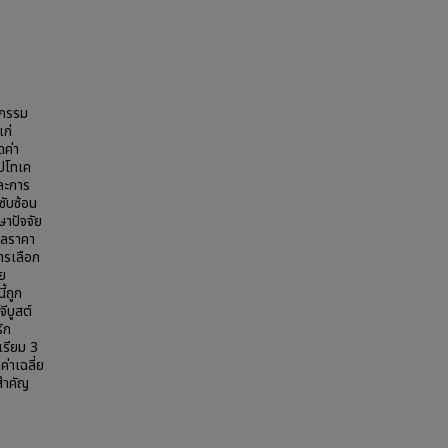
รกรรม
แก่
ดค่า
ิปโทเค
ละการ
ซับซ้อน
ษาปัจจัย
ูลราคา
การเลือก
ัย
้ถูก
ีบูสต์
ิก
รียม 3
่าเฉลี่ย
สำคัญ