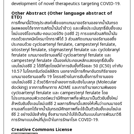
development of novel therapeutics targeting COVID-19.
Other Abstract (Other language abstract of
ETD)
การศึกษานี้มีวัตถุประสงค์เพื่อแยกแกมมาออริซานอลจากน้ำมันกรด
(ผลพลอยได้จากการสกัดน้ำมันรำข้าว) และเพื่อประเมินฤทธิ์ยับยั้งเอน
ไซม์แองจิโอเทนซิน-คอนเวอร์ติง (เอซีอี 2) การแยกส่วนสกัดน้ำมัน
กรดด้วยเทคนิคโครมาโทกราฟีได้ 3 ส่วนสกัดแกมมาออริซานอลซึ่ง
ประกอบด้วย cycloartenyl ferulate, campesteryl ferulate,
sitosteryl ferulate, stigmasteryl ferulate และ cyclobranyl
ferulate แกมมาออริซานอลที่มี cycloartenyl ferulate และ
campesteryl ferulate เป็นองค์ประกอบหลักแสดงฤทธิ์ยับยั้ง
เอนไซม์เอซีอี 2 ได้ดีที่สุดโดยมีค่าการยับยั้งที่ร้อยละ 50 (IC50) เท่ากับ
10.57 ไมโครกรัมต่อมิลลิลิตร นอกจากนี้การศึกษาอันตรกิริยาของ
แกมมาออริซานอลทั้ง 19 โครงสร้างในการยับยั้งการทำงานของ
เอนไซม์เอซีอี 2 ด้วยวิธีการจำลองการจับเชิงโมเลกุล (Molecular
docking) จากการศึกษาทาง ADME และการทำนายความพิษของ
cycloartenyl ferulate และ campesteryl ferulate โดย
โปรแกรมคอมพิวเตอร์พบว่ามีศักยภาพที่จะพัฒนาเป็นตัวยับยั้งใหม่
สำหรับยับยั้งเอนไซม์เอซีอี 2 ผลการศึกษานี้แสดงให้เห็นว่าแกมมาออริ
ซานอลที่แยกได้จากน้ำมันกรดมีศักยภาพที่จะใช้เป็นตัวยับยั้งเอนไซม์เอ
ซีอี 2 อย่างมีนัยสำคัญ ซึ่งสามารถนำไปใช้เป็นต้นแบบในการพัฒนาวิธี
การรักษาแบบใหม่ที่มุ่งเป้าในการรักษาโรค COVID-19.
Creative Commons License