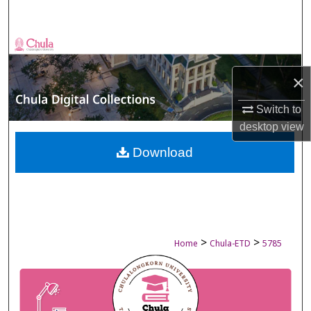
Search
Browse Collections
×
My Account
Switch to
About
desktop
view
Digital Commons Network™
Download
>
>
Home
Chula-ETD
5785