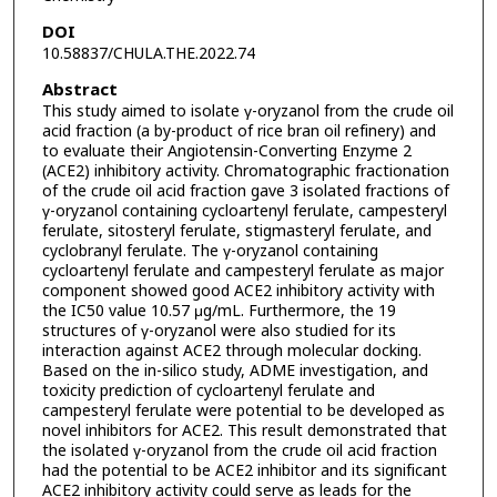
DOI
10.58837/CHULA.THE.2022.74
Abstract
This study aimed to isolate γ-oryzanol from the crude oil
acid fraction (a by-product of rice bran oil refinery) and
to evaluate their Angiotensin-Converting Enzyme 2
(ACE2) inhibitory activity. Chromatographic fractionation
of the crude oil acid fraction gave 3 isolated fractions of
γ-oryzanol containing cycloartenyl ferulate, campesteryl
ferulate, sitosteryl ferulate, stigmasteryl ferulate, and
cyclobranyl ferulate. The γ-oryzanol containing
cycloartenyl ferulate and campesteryl ferulate as major
component showed good ACE2 inhibitory activity with
the IC50 value 10.57 μg/mL. Furthermore, the 19
structures of γ-oryzanol were also studied for its
interaction against ACE2 through molecular docking.
Based on the in-silico study, ADME investigation, and
toxicity prediction of cycloartenyl ferulate and
campesteryl ferulate were potential to be developed as
novel inhibitors for ACE2. This result demonstrated that
the isolated γ-oryzanol from the crude oil acid fraction
had the potential to be ACE2 inhibitor and its significant
ACE2 inhibitory activity could serve as leads for the