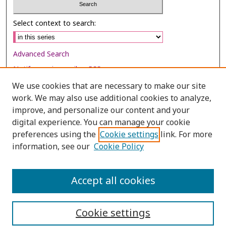
Select context to search:
Advanced Search
Notify me via email or
RSS
We use cookies that are necessary to make our site
Browse
work. We may also use additional cookies to analyze,
Collections
improve, and personalize our content and your
digital experience. You can manage your cookie
Disciplines
preferences using the
Cookie settings
link. For more
Authors
information, see our
Cookie Policy
Author Corner
Author FAQ
Accept all cookies
Cookie settings