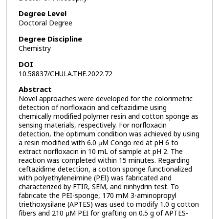
Degree Level
Doctoral Degree
Degree Discipline
Chemistry
DOI
10.58837/CHULA.THE.2022.72
Abstract
Novel approaches were developed for the colorimetric
detection of norfloxacin and ceftazidime using
chemically modified polymer resin and cotton sponge as
sensing materials, respectively. For norfloxacin
detection, the optimum condition was achieved by using
a resin modified with 6.0 µM Congo red at pH 6 to
extract norfloxacin in 10 mL of sample at pH 2. The
reaction was completed within 15 minutes. Regarding
ceftazidime detection, a cotton sponge functionalized
with polyethyleneimine (PEI) was fabricated and
characterized by FTIR, SEM, and ninhydrin test. To
fabricate the PEI-sponge, 170 mM 3-aminopropyl
triethoxysilane (APTES) was used to modify 1.0 g cotton
fibers and 210 µM PEI for grafting on 0.5 g of APTES-