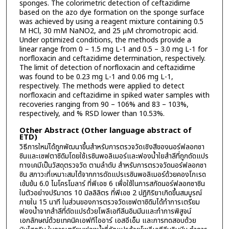
sponges. The colorimetric detection of ceftazidime
based on the azo dye formation on the sponge surface
was achieved by using a reagent mixture containing 0.5
M HCl, 30 mM NaNO2, and 25 µM chromotropic acid.
Under optimized conditions, the methods provide a
linear range from 0 – 1.5 mg L-1 and 0.5 – 3.0 mg L-1 for
norfloxacin and ceftazidime determination, respectively.
The limit of detection of norfloxacin and ceftazidime
was found to be 0.23 mg L-1 and 0.06 mg L-1,
respectively. The methods were applied to detect
norfloxacin and ceftazidime in spiked water samples with
recoveries ranging from 90 – 106% and 83 – 103%,
respectively, and % RSD lower than 10.53%.
Other Abstract (Other language abstract of
ETD)
วิธีการใหม่ได้ถูกพัฒนาขึ้นสำหรับการตรวจวัดเชิงสีของนอร์ฟลอกซา
ซินและเซฟตาซิดิมโดยใช้เรซินพอลิเมอร์และฟองน้ำใยสำลีที่ถูกดัดแปร
ทางเคมีเป็นวัสดุตรวจวัด ตามลำดับ สำหรับการตรวจวัดนอร์ฟลอกซา
ซิน สภาวะที่เหมาะสมได้จากการดัดแปรเรซินพอลิเมอร์ด้วยคองโกเรด
เข้มข้น 6.0 ไมโครโมลาร์ ที่พีเอช 6 เพื่อใช้ในการสกัดนอร์ฟลอกซาซิน
ในตัวอย่างปริมาตร 10 มิลลิลิตร ที่พีเอช 2 ปฏิกิริยาเกิดขึ้นสมบูรณ์
ภายใน 15 นาที ในส่วนของการตรวจวัดเซฟตาซิดิมได้ทำการเตรียม
ฟองน้ำจากสำลีที่ดัดแปรด้วยโพลีเอทีลีนอิมมีนและทำการพิสูจน์
เอกลักษณ์ด้วยเทคนิคเอฟทีไออาร์ เอสอีเอ็ม และการทดสอบด้วย