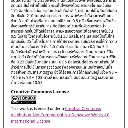
นินไฮดริน ในการเตรียมฟองน้ำที่ดัดแปรด้วยโพลีเอทีลีนอิมมีน ทำการ
ดัดแปรเส้นใยสำลีโดยใช้ 3-อะมิโนโพรพิลไตรเอทอกซีไซเลนเข้มข้น
170 มิลลิโมลาร์ต่อการดัดแปรเส้นใยสำลี 1 กรัม และใช้โพลีเอทีลีนอิม
มีนเข้มข้น 210 ไมโครโมลาร์ต่อการกราฟต์ฟองน้ำที่ผ่านการดัดแปร
ด้วย 3-อะมิโนโพรพิลไตรเอทอกซีไซเลน 0.5 กรัม ซึ่งการตรวจวัดเชิง
สีของเซฟตาซิดิมอาศัยการเกิดสีย้อมเอโซบนพื้นผิวของฟองน้ำ
สามารถเกิดขึ้นได้โดยใช้สารละลายผสมของกรดไฮโดรคลอริกเข้มข้น
0.5 โมลาร์ โซเดียมไนไตรท์เข้มข้น 30 มิลลิโมลาร์ และกรดโครโมโทร
ปิกเข้มข้น 25 ไมโครโมลาร์ ภายใต้สภาวะที่เหมาะสมวิธีการนี้ให้ค่าความ
เป็นเส้นตรงในช่วง 0 ถึง 1.5 มิลลิกรัมต่อลิตร และ 0.5 ถึง 3.0
มิลลิกรัมต่อลิตรสำหรับการตรวจวัดนอร์ฟลอกซาซินและเซฟตาซิดิม
ตามลำดับ ขีดจำกัดในการตรวจวัดของนอร์ฟลอกซาซินและเซฟตาซิดิม
คือ 0.23 มิลลิกรัมต่อลิตร และ 0.06 มิลลิกรัมต่อลิตร ตามลำดับ ได้
นำวิธีการนี้ไปใช้ในการตรวจวัดนอร์ฟลอกซาซินและเซฟตาซิดิมในน้ำ
ตัวอย่างที่เติมสารมาตรฐาน ซึ่งได้ร้อยละการได้กลับคืนอยู่ในช่วง 90 –
106 และ 83 – 103 ตามลำดับ และมีค่าเบี่ยงเบนมาตรฐานสัมพัทธ์
ต่ำกว่าร้อยละ 10.53
Creative Commons License
This work is licensed under a
Creative Commons
Attribution-NonCommercial-No Derivative Works 4.0
International License
.