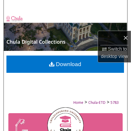
Search
Browse Collections
My Account
×
About
Switch to
desktop
view
Digital Commons Network™
Download
>
>
Home
Chula-ETD
5783