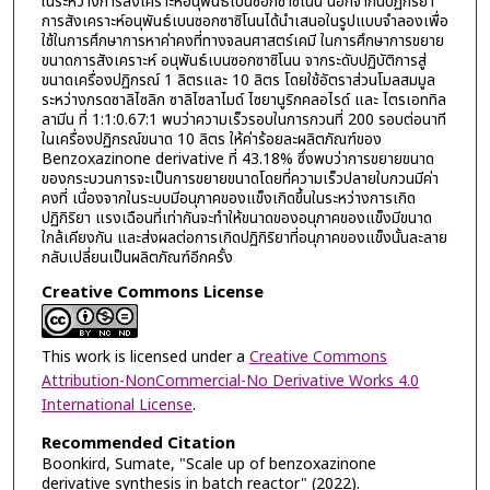
ในระหว่างการสังเคราะห์อนุพันธ์เบนซอกซาซิโนน นอกจากนี้ปฏิกิริยา
การสังเคราะห์อนุพันธ์เบนซอกซาซิโนนได้นำเสนอในรูปแบบจำลองเพื่อ
ใช้ในการศึกษาการหาค่าคงที่ทางจลนศาสตร์เคมี ในการศึกษาการขยาย
ขนาดการสังเคราะห์ อนุพันธ์เบนซอกซาซิโนน จากระดับปฏิบัติการสู่
ขนาดเครื่องปฏิกรณ์ 1 ลิตรและ 10 ลิตร โดยใช้อัตราส่วนโมลสมมูล
ระหว่างกรดซาลิไซลิก ซาลิไซลาไมด์ ไซยานูริกคลอไรด์ และ ไตรเอททิล
ลามีน ที่ 1:1:0.67:1 พบว่าความเร็วรอบในการกวนที่ 200 รอบต่อนาที
ในเครื่องปฏิกรณ์ขนาด 10 ลิตร ให้ค่าร้อยละผลิตภัณฑ์ของ
Benzoxazinone derivative ที่ 43.18% ซึ่งพบว่าการขยายขนาด
ของกระบวนการจะเป็นการขยายขนาดโดยที่ความเร็วปลายใบกวนมีค่า
คงที่ เนื่องจากในระบบมีอนุภาคของแข็งเกิดขึ้นในระหว่างการเกิด
ปฏิกิริยา แรงเฉือนที่เท่ากันจะทำให้ขนาดของอนุภาคของแข็งมีขนาด
ใกล้เคียงกัน และส่งผลต่อการเกิดปฏิกิริยาที่อนุภาคของแข็งนั้นละลาย
กลับเปลี่ยนเป็นผลิตภัณฑ์อีกครั้ง
Creative Commons License
This work is licensed under a
Creative Commons
Attribution-NonCommercial-No Derivative Works 4.0
International License
.
Recommended Citation
Boonkird, Sumate, "Scale up of benzoxazinone
derivative synthesis in batch reactor" (2022).