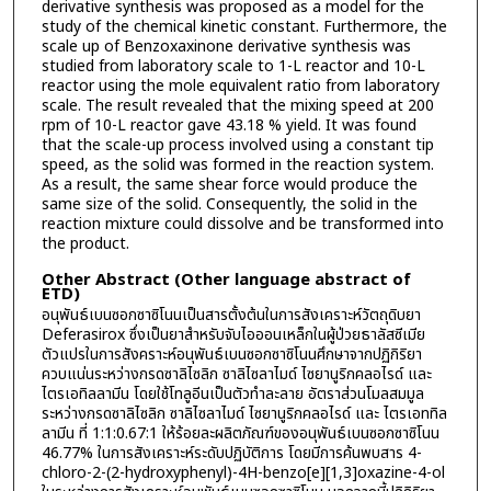
derivative synthesis was proposed as a model for the
study of the chemical kinetic constant. Furthermore, the
scale up of Benzoxaxinone derivative synthesis was
studied from laboratory scale to 1-L reactor and 10-L
reactor using the mole equivalent ratio from laboratory
scale. The result revealed that the mixing speed at 200
rpm of 10-L reactor gave 43.18 % yield. It was found
that the scale-up process involved using a constant tip
speed, as the solid was formed in the reaction system.
As a result, the same shear force would produce the
same size of the solid. Consequently, the solid in the
reaction mixture could dissolve and be transformed into
the product.
Other Abstract (Other language abstract of
ETD)
อนุพันธ์เบนซอกซาซิโนนเป็นสารตั้งต้นในการสังเคราะห์วัตถุดิบยา
Deferasirox ซึ่งเป็นยาสำหรับจับไอออนเหล็กในผู้ป่วยธาลัสซีเมีย
ตัวแปรในการสังคราะห์อนุพันธ์เบนซอกซาซิโนนศึกษาจากปฏิกิริยา
ควบแน่นระหว่างกรดซาลิไซลิก ซาลิไซลาไมด์ ไซยานูริกคลอไรด์ และ
ไตรเอทิลลามีน โดยใช้โทลูอีนเป็นตัวทำละลาย อัตราส่วนโมลสมมูล
ระหว่างกรดซาลิไซลิก ซาลิไซลาไมด์ ไซยานูริกคลอไรด์ และ ไตรเอททิล
ลามีน ที่ 1:1:0.67:1 ให้ร้อยละผลิตภัณฑ์ของอนุพันธ์เบนซอกซาซิโนน
46.77% ในการสังเคราะห์ระดับปฏิบัติการ โดยมีการค้นพบสาร 4-
chloro-2-(2-hydroxyphenyl)-4H-benzo[e][1,3]oxazine-4-ol