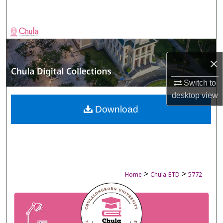
Search
Browse Collections
My Account
×
About
Switch to
desktop
view
Digital Commons Network™
Download
>
>
Home
Chula-ETD
5772