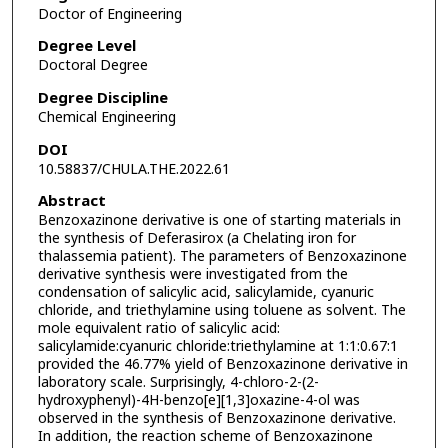
Doctor of Engineering
Degree Level
Doctoral Degree
Degree Discipline
Chemical Engineering
DOI
10.58837/CHULA.THE.2022.61
Abstract
Benzoxazinone derivative is one of starting materials in
the synthesis of Deferasirox (a Chelating iron for
thalassemia patient). The parameters of Benzoxazinone
derivative synthesis were investigated from the
condensation of salicylic acid, salicylamide, cyanuric
chloride, and triethylamine using toluene as solvent. The
mole equivalent ratio of salicylic acid:
salicylamide:cyanuric chloride:triethylamine at 1:1:0.67:1
provided the 46.77% yield of Benzoxazinone derivative in
laboratory scale. Surprisingly, 4-chloro-2-(2-
hydroxyphenyl)-4H-benzo[e][1,3]oxazine-4-ol was
observed in the synthesis of Benzoxazinone derivative.
In addition, the reaction scheme of Benzoxazinone