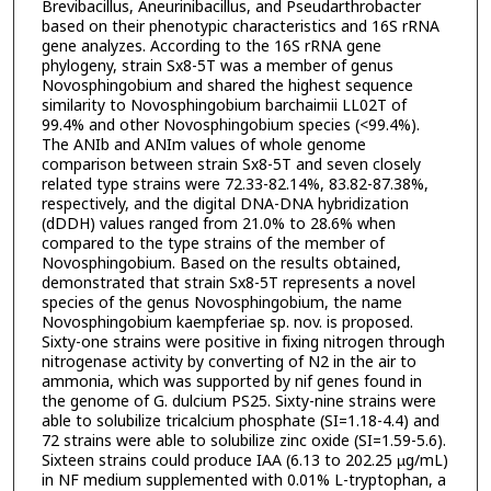
Brevibacillus, Aneurinibacillus, and Pseudarthrobacter
based on their phenotypic characteristics and 16S rRNA
gene analyzes. According to the 16S rRNA gene
phylogeny, strain Sx8-5T was a member of genus
Novosphingobium and shared the highest sequence
similarity to Novosphingobium barchaimii LL02T of
99.4% and other Novosphingobium species (<99.4%).
The ANIb and ANIm values of whole genome
comparison between strain Sx8-5T and seven closely
related type strains were 72.33-82.14%, 83.82-87.38%,
respectively, and the digital DNA-DNA hybridization
(dDDH) values ranged from 21.0% to 28.6% when
compared to the type strains of the member of
Novosphingobium. Based on the results obtained,
demonstrated that strain Sx8-5T represents a novel
species of the genus Novosphingobium, the name
Novosphingobium kaempferiae sp. nov. is proposed.
Sixty-one strains were positive in fixing nitrogen through
nitrogenase activity by converting of N2 in the air to
ammonia, which was supported by nif genes found in
the genome of G. dulcium PS25. Sixty-nine strains were
able to solubilize tricalcium phosphate (SI=1.18-4.4) and
72 strains were able to solubilize zinc oxide (SI=1.59-5.6).
Sixteen strains could produce IAA (6.13 to 202.25 µg/mL)
in NF medium supplemented with 0.01% L-tryptophan, a