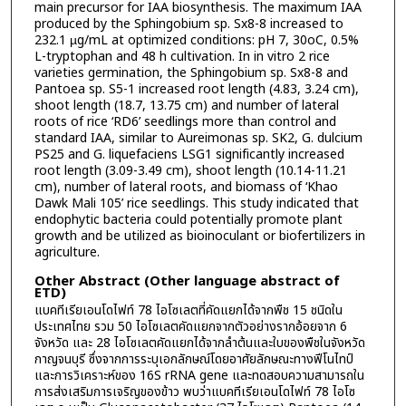
main precursor for IAA biosynthesis. The maximum IAA
produced by the Sphingobium sp. Sx8-8 increased to
232.1 µg/mL at optimized conditions: pH 7, 30oC, 0.5%
L-tryptophan and 48 h cultivation. In in vitro 2 rice
varieties germination, the Sphingobium sp. Sx8-8 and
Pantoea sp. S5-1 increased root length (4.83, 3.24 cm),
shoot length (18.7, 13.75 cm) and number of lateral
roots of rice ‘RD6’ seedlings more than control and
standard IAA, similar to Aureimonas sp. SK2, G. dulcium
PS25 and G. liquefaciens LSG1 significantly increased
root length (3.09-3.49 cm), shoot length (10.14-11.21
cm), number of lateral roots, and biomass of ‘Khao
Dawk Mali 105’ rice seedlings. This study indicated that
endophytic bacteria could potentially promote plant
growth and be utilized as bioinoculant or biofertilizers in
agriculture.
Other Abstract (Other language abstract of
ETD)
แบคทีเรียเอนโดไฟท์ 78 ไอโซเลตที่คัดแยกได้จากพืช 15 ชนิดใน
ประเทศไทย รวม 50 ไอโซเลตคัดแยกจากตัวอย่างรากอ้อยจาก 6
จังหวัด และ 28 ไอโซเลตคัดแยกได้จากลำต้นและใบของพืชในจังหวัด
กาญจนบุรี ซึ่งจากการระบุเอกลักษณ์โดยอาศัยลักษณะทางฟีโนไทป์
และการวิเคราะห์ของ 16S rRNA gene และทดสอบความสามารถใน
การส่งเสริมการเจริญของข้าว พบว่าแบคทีเรียเอนโดไฟท์ 78 ไอโซ