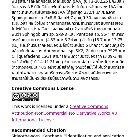
พันธุ์สามารถผลิตกรดอินโดลแอซีติก (IAA) (6.13-202.25 มก./มล.)
ในอาหาร NF ที่มีทริปโตเฟนเป็นสารตั้งต้นในการสังเคราะห์ IAA โดย
สภาวะที่เหมาะสมในการผลิต IAA ได้สูงที่สุด 232.1 มก./มล.จาก
Sphingobium sp. Sx8-8 คือ pH 7 อุณภูมิ 30 องศาเซลเซียส ใน
ระยะเวลา 48 ชั่วโมง จากการทดสอบความสามารถของแบคทีเรียเอน
โดไฟท์ในการส่งเสริมการงอกของข้าว 2 สายพันธุ์ ในหลอดทดลอง
พบว่า Sphingobium sp. Sx8-8 และ Pantoea sp. S5-1 สามารถ
กระตุ้นความยาวราก (4.83 และ 3.24 ซม.) ลำต้น (18.7 และ 13.75
ซม.) และจำนวนรากฝอยของเมล็ดข้าวเหนียว 6 มากกว่าชุดควบคุม ซึ่ง
คล้ายกันกับผลของ Aureimonas sp. SK2, G. dulcium PS25 และ
G. liquefaciens LSG1 สามารถเพิ่มความยาวของราก (3.09-3.49
ซม.) ลำต้น (10.14-11.21 ซม.) จำนวนรากฝอย และน้ำหนักของเมล็ด
ข้าวขาวดอกมะลิ 105 อย่างมีนัยสำคัญ งานวิจัยนี้ชี้ให้เห็นว่าแบคทีเรีย
เอนโดไฟท์สามารถส่งเสริมการเจริญของพืชอย่างมีศักยภาพและ
สามารถใช้เป็นหัวเชื้อหรือปุ๋ยชีวภาพในด้านเกษตรกรรม
Creative Commons License
This work is licensed under a
Creative Commons
Attribution-NonCommercial-No Derivative Works 4.0
International License
.
Recommended Citation
Sitlaothaworn, Kanchana, "Identification and application