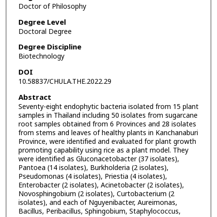
Doctor of Philosophy
Degree Level
Doctoral Degree
Degree Discipline
Biotechnology
DOI
10.58837/CHULA.THE.2022.29
Abstract
Seventy-eight endophytic bacteria isolated from 15 plant
samples in Thailand including 50 isolates from sugarcane
root samples obtained from 6 Provinces and 28 isolates
from stems and leaves of healthy plants in Kanchanaburi
Province, were identified and evaluated for plant growth
promoting capability using rice as a plant model. They
were identified as Gluconacetobacter (37 isolates),
Pantoea (14 isolates), Burkholderia (2 isolates),
Pseudomonas (4 isolates), Priestia (4 isolates),
Enterobacter (2 isolates), Acinetobacter (2 isolates),
Novosphingobium (2 isolates), Curtobacterium (2
isolates), and each of Nguyenibacter, Aureimonas,
Bacillus, Peribacillus, Sphingobium, Staphylococcus,