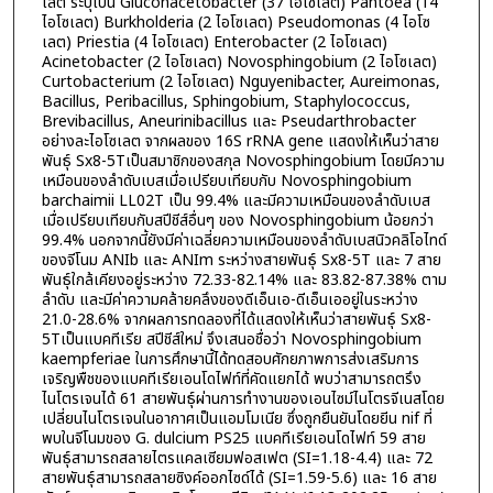
เลต ระบุเป็น Gluconacetobacter (37 ไอโซเลต) Pantoea (14
ไอโซเลต) Burkholderia (2 ไอโซเลต) Pseudomonas (4 ไอโซ
เลต) Priestia (4 ไอโซเลต) Enterobacter (2 ไอโซเลต)
Acinetobacter (2 ไอโซเลต) Novosphingobium (2 ไอโซเลต)
Curtobacterium (2 ไอโซเลต) Nguyenibacter, Aureimonas,
Bacillus, Peribacillus, Sphingobium, Staphylococcus,
Brevibacillus, Aneurinibacillus และ Pseudarthrobacter
อย่างละไอโซเลต จากผลของ 16S rRNA gene แสดงให้เห็นว่าสาย
พันธุ์ Sx8-5Tเป็นสมาชิกของสกุล Novosphingobium โดยมีความ
เหมือนของลำดับเบสเมื่อเปรียบเทียบกับ Novosphingobium
barchaimii LL02T เป็น 99.4% และมีความเหมือนของลำดับเบส
เมื่อเปรียบเทียบกับสปีชีส์อื่นๆ ของ Novosphingobium น้อยกว่า
99.4% นอกจากนี้ยังมีค่าเฉลี่ยความเหมือนของลำดับเบสนิวคลิโอไทด์
ของจีโนม ANIb และ ANIm ระหว่างสายพันธุ์ Sx8-5T และ 7 สาย
พันธุ์ใกล้เคียงอยู่ระหว่าง 72.33-82.14% และ 83.82-87.38% ตาม
ลำดับ และมีค่าความคล้ายคลึงของดีเอ็นเอ-ดีเอ็นเออยู่ในระหว่าง
21.0-28.6% จากผลการทดลองที่ได้แสดงให้เห็นว่าสายพันธุ์ Sx8-
5Tเป็นแบคทีเรีย สปีชีส์ใหม่ จึงเสนอชื่อว่า Novosphingobium
kaempferiae ในการศึกษานี้ได้ทดสอบศักยภาพการส่งเสริมการ
เจริญพืชของแบคทีเรียเอนโดไฟท์ที่คัดแยกได้ พบว่าสามารถตรึง
ไนโตรเจนได้ 61 สายพันธุ์ผ่านการทำงานของเอนไซม์ไนโตรจีเนสโดย
เปลี่ยนไนโตรเจนในอากาศเป็นแอมโมเนีย ซึ่งถูกยืนยันโดยยีน nif ที่
พบในจีโนมของ G. dulcium PS25 แบคทีเรียเอนโดไฟท์ 59 สาย
พันธุ์สามารถสลายไตรแคลเซียมฟอสเฟต (SI=1.18-4.4) และ 72
สายพันธุ์สามารถสลายซิงค์ออกไซด์ได้ (SI=1.59-5.6) และ 16 สาย