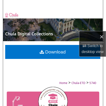
Search
Browse Collections
My Account
×
About
Switch to
Digital Commons Network™
Download
desktop
view
>
>
Home
Chula-ETD
5740