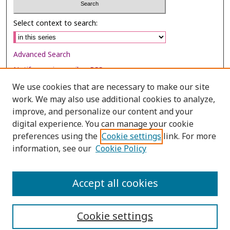
Select context to search:
Advanced Search
Notify me via email or
RSS
We use cookies that are necessary to make our site
Browse
work. We may also use additional cookies to analyze,
improve, and personalize our content and your
Collections
digital experience. You can manage your cookie
Disciplines
preferences using the
Cookie settings
link. For more
Authors
information, see our
Cookie Policy
Author Corner
Accept all cookies
Author FAQ
Cookie settings