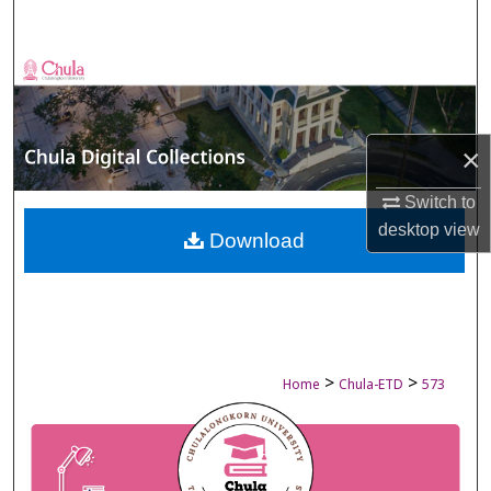
Search
Browse Collections
My Account
×
About
Switch to
desktop
view
Digital Commons Network™
Download
>
>
Home
Chula-ETD
573