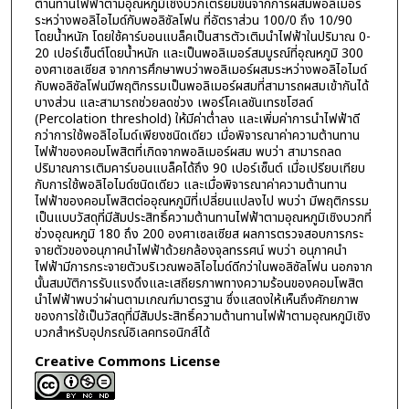
ต้านทานไฟฟ้าตามอุณหภูมิเชิงบวกเตรียมขึ้นจากการผสมพอลิเมอร์
ระหว่างพอลิไอไมด์กับพอลิซัลโฟน ที่อัตราส่วน 100/0 ถึง 10/90
โดยน้ำหนัก โดยใช้คาร์บอนแบล็คเป็นสารตัวเติมนำไฟฟ้าในปริมาณ 0-
20 เปอร์เซ็นต์โดยน้ำหนัก และเป็นพอลิเมอร์สมบูรณ์ที่อุณหภูมิ 300
องศาเซลเซียส จากการศึกษาพบว่าพอลิเมอร์ผสมระหว่างพอลิไอไมด์
กับพอลิซัลโฟนมีพฤติกรรมเป็นพอลิเมอร์ผสมที่สามารถผสมเข้ากันได้
บางส่วน และสามารถช่วยลดช่วง เพอร์โคเลชันเทรชโฮลด์
(Percolation threshold) ให้มีค่าต่ำลง และเพิ่มค่าการนำไฟฟ้าดี
กว่าการใช้พอลิไอไมด์เพียงชนิดเดียว เมื่อพิจารณาค่าความต้านทาน
ไฟฟ้าของคอมโพสิตที่เกิดจากพอลิเมอร์ผสม พบว่า สามารถลด
ปริมาณการเติมคาร์บอนแบล็คได้ถึง 90 เปอร์เซ็นต์ เมื่อเปรียบเทียบ
กับการใช้พอลิไอไมด์ชนิดเดียว และเมื่อพิจารณาค่าความต้านทาน
ไฟฟ้าของคอมโพสิตต่ออุณหภูมิที่เปลี่ยนแปลงไป พบว่า มีพฤติกรรม
เป็นแบบวัสดุที่มีสัมประสิทธิ์ความต้านทานไฟฟ้าตามอุณหภูมิเชิงบวกที่
ช่วงอุณหภูมิ 180 ถึง 200 องศาเซลเซียส ผลการตรวจสอบการกระ
จายตัวของอนุภาคนำไฟฟ้าด้วยกล้องจุลทรรศน์ พบว่า อนุภาคนำ
ไฟฟ้ามีการกระจายตัวบริเวณพอลิไอไมด์ดีกว่าในพอลิซัลโฟน นอกจาก
นั้นสมบัติการรับแรงดึงและเสถียรภาพทางความร้อนของคอมโพสิต
นำไฟฟ้าพบว่าผ่านตามเกณฑ์มาตรฐาน ซึ่งแสดงให้เห็นถึงศักยภาพ
ของการใช้เป็นวัสดุที่มีสัมประสิทธิ์ความต้านทานไฟฟ้าตามอุณหภูมิเชิง
บวกสำหรับอุปกรณ์อิเลคทรอนิกส์ได้
Creative Commons License