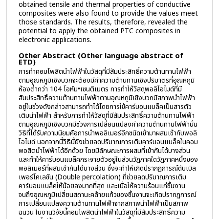
obtained tensile and thermal properties of conductive
composites were also found to provide the values meet
those standards. The results, therefore, revealed the
potential to apply the obtained PTC composites in
electronic applications.
Other Abstract (Other language abstract of
ETD)
การทำคอมโพสิตนำไฟฟ้าในวัสดุที่มีสัมประสิทธิ์ความต้านทานไฟฟ้า
ตามอุณหภูมิเชิงบวกจะต้องมีค่าความต้านทานเชิงปริมาตรที่อุณหภูมิ
ห้องต่ำกว่า 104 โอห์ม•เซนติเมตร การทำให้วัสดุพอลิไอไมด์ที่มี
สัมประสิทธิ์ความต้านทานไฟฟ้าตามอุณหภูมิเชิงบวกมีสภาพนำไฟฟ้า
อยู่ในช่วงดังกล่าวสามารถทำได้โดยการใช้คาร์บอนแบล็คเป็นสารตัว
เติมนำไฟฟ้า สำหรับการทำให้วัสดุที่มีสัมประสิทธิ์ความต้านทานไฟฟ้า
ตามอุณหภูมิเชิงบวกมีช่วงการเปลี่ยนแปลงค่าความต้านทานไฟฟ้านั้น
วิธีที่ได้รับความนิยมคือการนำพอลิเมอร์อีกชนิดเข้ามาผสมเข้ากับพอลิ
ไอไมด์ นอกจากนี้วิธีนี้ยังช่วยลดปริมาณการเติมคาร์บอนแบล็คในคอม
พอสิตนำไฟฟ้าได้อีกด้วย โดยมีลักษณะการผสมที่เข้ากันได้บางส่วน
และทำให้คาร์บอนแบล็คกระจายตัวอยู่ในส่วนวัฎภาคใดวัฎภาคหนึ่งของ
พอลิเมอร์ที่ผสมเข้ากันได้บางส่วน ซึ่งจะทำให้เกิดปรากฏการณ์ดับเบิล
เพอร์โคเลชัน (Double percolation) ที่ช่วยลดปริมาณการเติม
คาร์บอนแบล็คให้น้อยลงมากที่สุด และเมื่อให้ความร้อนแก่ชิ้นงาน
จนถึงอุณหภูมิเปลี่ยนสถานะคล้ายแก้วของชิ้นงานจะเกิดปรากฏการณ์
การเปลี่ยนแปลงความต้านทานไฟฟ้าจากสภาพนำไฟฟ้าเป็นสภาพ
ฉนวน ในงานวิจัยนี้คอมโพสิตนำไฟฟ้าในวัสดุที่มีสัมประสิทธิ์ความ