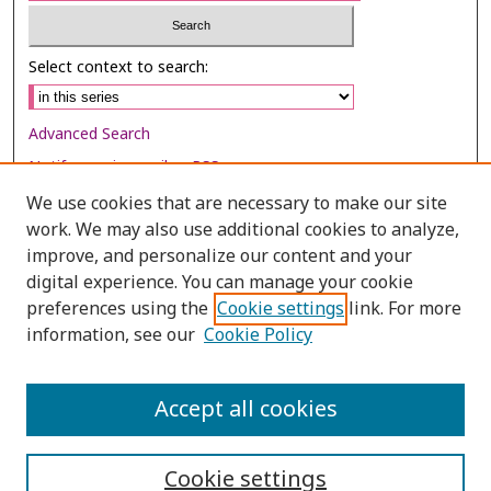
Select context to search:
Advanced Search
Notify me via email or
RSS
We use cookies that are necessary to make our site
Browse
work. We may also use additional cookies to analyze,
improve, and personalize our content and your
Collections
digital experience. You can manage your cookie
Disciplines
preferences using the
Cookie settings
link. For more
Authors
information, see our
Cookie Policy
Author Corner
Accept all cookies
Author FAQ
Cookie settings