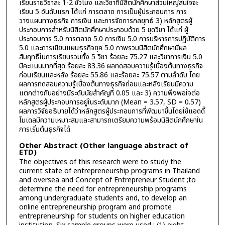
เรียนรายวิชาละ 1-2 ชั่วโมง และวิชาที่นิสิตนักศึกษาส่วนใหญ่สนใจจะ
เรียน 5 อันดับแรก ได้แก่ การตลาด การเป็นผู้ประกอบการ การ
วางแผนทางธุรกิจ การเงิน และการจัดการกลยุทธ์ 3) หลักสูตรผู้
ประกอบการสำหรับนิสิตนักศึกษาประกอบด้วย 5 ชุดวิชา ได้แก่ ผู้
ประกอบการ 5.0 การตลาด 5.0 การเงิน 5.0 การบริหารการปฏิบัติการ
5.0 และการเขียนแผนธุรกิจยุค 5.0 ภาพรวมนิสิตนักศึกษามีผล
สัมฤทธิ์ในการเรียนรวมทั้ง 5 วิชา ร้อยละ 75.27 และวิชาการเงิน 5.0
มีคะแนนมากที่สุด ร้อยละ 83.36 ผลทดสอบความรู้เบื้องต้นทางธุรกิจ
ก่อนเรียนและหลัง ร้อยละ 55.86 และร้อยละ 75.57 ตามลำดับ โดย
ผลการทดสอบความรู้เบื้องต้นทางธุรกิจก่อนและหลังเรียนมีความ
แตกต่างกันอย่างมีระดับนัยสำคัญที่ 0.05 และ 3) ความพึงพอใจต่อ
หลักสูตรผู้ประกอบการอยู่ในระดับมาก (Mean = 3.57, SD = 0.57)
ผลการวิจัยอธิบายได้ว่าหลักสูตรผู้ประกอบการที่พัฒนาขึ้นโดยใช้แอดดี้
โมเดลมีความเหมาะสมและสามารถเตรียมความพร้อมนิสิตนักศึกษาใน
การเริ่มต้นธุรกิจได้
Other Abstract (Other language abstract of
ETD)
The objectives of this research were to study the
current state of entrepreneurship programs in Thailand
and oversea and Concept of Entrepreneur Student ;to
determine the need for entrepreneurship programs
among undergraduate students and, to develop an
online entrepreneurship program and promote
entrepreneurship for students on higher education