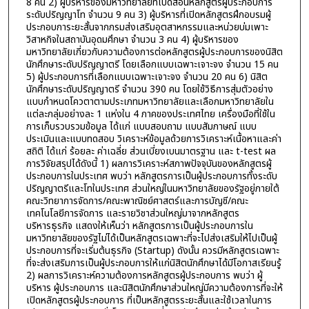
8 คน 2) ผู้บริหารของมหาวิทยาลัยที่เปิดสอนหลักสูตรผู้ประกอบการ
ระดับปริญญาโท จำนวน 9 คน 3) ผู้บริหารที่เปิดหลักสูตรฝึกอบรมผู้
ประกอบการะยะสั้นจากกรมส่งเสริมอุตสาหกรรมและหน่วยบ่มเพาะ
วิสาหกิจในสถาบันอุดมศึกษา จำนวน 3 คน 4) ผู้บริหารของ
มหาวิทยาลัยเกี่ยวกับความต้องการต่อหลักสูตรผู้ประกอบการของนิสิต
นักศึกษาระดับปริญญาตรี โดยเลือกแบบเฉพาะเจาะจง จำนวน 15 คน
5) ผู้ประกอบการที่เลือกแบบเฉพาะเจาะจง จำนวน 20 คน 6) นิสิต
นักศึกษาระดับปริญญาตรี จำนวน 390 คน โดยใช้วิธีการสุ่มตัวอย่าง
แบบกำหนดโควตาตามประเภทมหาวิทยาลัยและเลือกมหาวิทยาลัยใน
แต่ละกลุ่มอย่างละ 1 แห่งใน 4 ภาคของประเทศไทย เครื่องมือที่ใช้ใน
การเก็บรวบรวมข้อมูล ได้แก่ แบบสอบถาม แบบสัมภาษณ์ แบบ
ประเมินและแบบทดสอบ วิเคราะห์ข้อมูลด้วยการวิเคราะห์เนื้อหาและค่า
สถิติ ได้แก่ ร้อยละ ค่าเฉลี่ย ส่วนเบี่ยงเบนมาตรฐาน และ t-test ผล
การวิจัยสรุปได้ดังนี้ 1) ผลการวิเคราะห์สภาพปัจจุบันของหลักสูตรผู้
ประกอบการในประเทศ พบว่า หลักสูตรการเป็นผู้ประกอบการทั้งระดับ
ปริญญาตรีและโทในประเทศ ส่วนใหญ่ในมหาวิทยาลัยของรัฐอยู่ภายใต้
คณะวิทยาการจัดการ/คณะพาณิชย์ศาสตร์และการบัญชี/คณะ
เทคโนโลยีการจัดการ และรายวิชาส่วนใหญ่มาจากหลักสูตร
บริหารธุรกิจ แสดงให้เห็นว่า หลักสูตรการเป็นผู้ประกอบการใน
มหาวิทยาลัยของรัฐไม่ได้เป็นหลักสูตรเฉพาะที่จะไปส่งเสริมให้ไปเป็นผู้
ประกอบการที่จะเริ่มต้นธุรกิจ (Startup) ดังนั้น ควรมีหลักสูตรเฉพาะ
ที่จะส่งเสริมการเป็นผู้ประกอบการให้แก่นิสิตนักศึกษาได้มีโอกาสเรียนรู้
2) ผลการวิเคราะห์ความต้องการหลักสูตรผู้ประกอบการ พบว่า ผู้
บริหาร ผู้ประกอบการ และนิสิตนักศึกษาส่วนใหญ่มีความต้องการที่จะให้
เปิดหลักสูตรผู้ประกอบการ ที่เป็นหลักสูตรระยะสั้นและใช้เวลาในการ