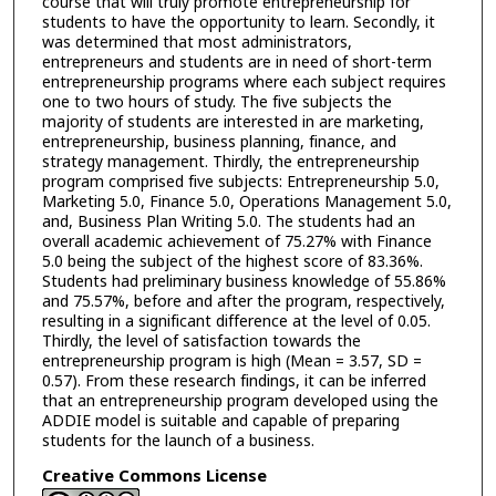
course that will truly promote entrepreneurship for
students to have the opportunity to learn. Secondly, it
was determined that most administrators,
entrepreneurs and students are in need of short-term
entrepreneurship programs where each subject requires
one to two hours of study. The five subjects the
majority of students are interested in are marketing,
entrepreneurship, business planning, finance, and
strategy management. Thirdly, the entrepreneurship
program comprised five subjects: Entrepreneurship 5.0,
Marketing 5.0, Finance 5.0, Operations Management 5.0,
and, Business Plan Writing 5.0. The students had an
overall academic achievement of 75.27% with Finance
5.0 being the subject of the highest score of 83.36%.
Students had preliminary business knowledge of 55.86%
and 75.57%, before and after the program, respectively,
resulting in a significant difference at the level of 0.05.
Thirdly, the level of satisfaction towards the
entrepreneurship program is high (Mean = 3.57, SD =
0.57). From these research findings, it can be inferred
that an entrepreneurship program developed using the
ADDIE model is suitable and capable of preparing
students for the launch of a business.
Creative Commons License