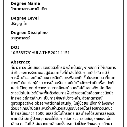
Degree Name
วิทยาศาสตรมหาบัณฑิต
Degree Level
ปริญญาโท
Degree Discipline
อายุรศาสตร์
DOI
10.58837/CHULA.THE.2021.1151
Abstract
ที่มา: ภาวะเม็ดเลือดขาวชนิดนิวโทรฟิลต่ำเป็นปัญหาหลักที่ทำให้เกิดการ
ล่าช้าของการรักษาของผู้ป่วยมะเร็งที่กำลังได้รับยาเคมีบำบัด แม้ว่า
การฟื้นตัวของเม็ดเลือดขาวชนิดนิวโทรฟิลจะเกิดขึ้นในระยะเวลาที่แตก
ต่างกันในแต่ละผู้ป่วย การเลื่อนรับยาเคมีบำบัดมักจะทำเป็นเรื่องปกติ
และไม่มีกฎเกณฑ์ จากหลายการศึกษาย้อนหลังได้แสดงถึงเม็ดเลือด
ขาวชนิดโมโนไซต์มักจะฟื้นตัวก่อนการฟื้นตัวของเม็ดเลือดขาวชนิดนิว
โทรฟิล วิธีการศึกษา: เป็นการศึกษาไปข้างหน้า, สังเกตการณ์
(prospective observational study) ในผู้ป่วยมะเร็งที่กำลังรักษา
ด้วยยาเคมีบำบัดและพบว่ามีจำนวนสมบูรณ์ของเม็ดเลือดขาวชนิดนิว
โทรฟิลน้อยกว่า 1500 เซลล์ต่อไมโครลิตร และต้องได้รับการเลื่อนรับ
ยาเคมีบำบัด ผู้ป่วยทุกคนจะได้รับการนัดตรวจความสมบูรณ์ของเม็ด
เลือด ณ วันที่ 3 นับจากผลเลือดครั้งแรก ตัวชี้วัดหลักของการศึกษา