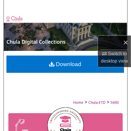
Search
Browse Collections
My Account
×
About
Switch to
desktop
view
Digital Commons Network™
Download
>
>
Home
Chula-ETD
5693