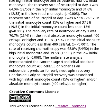
had high initial monocyte and 38 patients had low initial
monocyte. The recovery rate of neutrophil at day 3 was
64.0% (32/50) in the high initial monocyte and 31.6%
(12/38) in the low initial monocyte (p=0.003). The
recovery rate of neutrophil at day 3 was 67.6% (25/37) in
the initial monocyte count 15% or higher and 37.3%
(19/51) in the initial monocyte count less than 15%
(p=0.005). The recovery rate of neutrophil at day 3 was
70.7% (29/41) in the initial absolute monocyte count 400
cells/µL or higher and 31.9% (15/47) in the initial absolute
monocyte count less than 400 cells/µL (p=<0.001). The
rate of receiving chemotherapy was 68.0% (34/50) in the
high initial monocyte and 39.5% (15/38) in the low initial
monocyte (p=0.008). The multivariate analysis
demonstrated the cancer stage 4 and initial absolute
monocyte count 400 cells/µL or higher as an
independent predictor for early neutrophil recovery.
Conclusion: Early neutrophil recovery was associated
with high initial monocyte count (15% or higher) and/or
absolute monocyte count (400 cells/µL or higher).
Creative Commons License
This work is licensed under a
Creative Commons