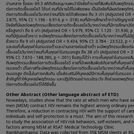
ปานกลาง ร้อยละ 69.3 สถิติเชิงอนุมานพบว่าปัจจัยทำนายที่สัมพันธ์กับพฤติกรรม
ต่อการติดเชื้อเอชไอวี ได้แก่ คนที่มีรายได้ไม่เพียงพอ เป็นปัจจัยที่มีผลต่อพฤติกร
ต่อการติดเชื้อเอชไอวีมากกว่าคนที่มีรายได้เพียงพอ ถึง 3 เท่า (Adjusted OR 
2.875, 95% CI: 1.196 - 6.914, p = .018) คนที่มีการศึกษาต่ำกว่าปริญญาตรี
ปัจจัยที่มีผลต่อพฤติกรรมเสี่ยงต่อการติดเชื้อเอชไอวีมากกว่าคนที่มีการศึกษาป
หรือสูงกว่า ถึง 6 เท่า (Adjusted OR = 5.979, 95% CI: 1.120 - 31.936, p
คนที่มีคู่นอนชั่วคราว จะมีพฤติกรรมเสี่ยงต่อการติดเชื้อเอชไอวีมากกว่าคนที่ไม่มีค
ชั่วคราว ถึง 9 เท่า (Adjusted OR = 9.434, 95% CI: 3.784 - 23.522, p < 
และคนที่เห็นคุณค่าในตนเองต่ำและปานกลางค่อนข้างต่ำ จะมีพฤติกรรมเสี่ยงต่
เชื้อเอชไอวีมากกว่าคนที่เห็นคุณค่าในตนเองสูง ถึง 38 เท่า (Adjusted OR = 
95% CI: 7.610 - 188.380, p < .001) จึงสรุปได้ว่า การเห็นคุณค่าในตนเองสัม
กับพฤติกรรมเสี่ยงต่อการติดเชื้อเอชไอวี ชายที่มีเพศสัมพันธ์กับชายที่เห็นคุณค่า
ตนเองต่ำ มีโอกาสที่จะมีพฤติกรรมเสี่ยงต่อการติดเชื้อเอชไอวีมากกว่าคนที่เห็นค
ตนเองสูง ดังนั้นในทางกลับกัน เมื่อส่งเสริมให้บุคคลมีมีการเห็นคุณค่าในตนเอง เ
สำคัญที่ทำให้บุคคลมีพฤติกรรม และปฏิบัติตนอย่างระมัดระวัง ซึ่งช่วยลดพฤติกร
ต่อการติดเชื้อเอชไอวีได้ดียิ่งขึ้น
Other Abstract (Other language abstract of ETD)
Nowadays, studies show that the rate at which men who have se
men (MSM) contract HIV remains the highest among ordinary peo
Therefore, a reduction in contracting HIV with the support of car
individuals and self-protection is a must. The aim of this researc
to study the association of HIV risk behaviors, self-esteem, and r
factors among MSM at RSAT Medical Technology Clinic
Ramkhamhaeng. Data was collected from 358 MSM clients at R