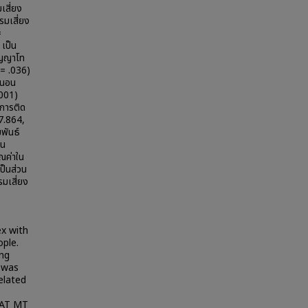
เสี่ยง
รมเสี่ยง
=
 เป็น
ริญญาโท
 = .036)
ู่นอน
.001)
อการติด
37.864,
พันธ์
ใน
ุณค่าใน
ป็นส่วน
รมเสี่ยง
x with
ple.
ing
h was
elated
SAT MT