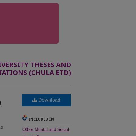
ERSITY THESES AND
TATIONS (CHULA ETD)
Download
น
INCLUDED IN
ho
Other Mental and Social