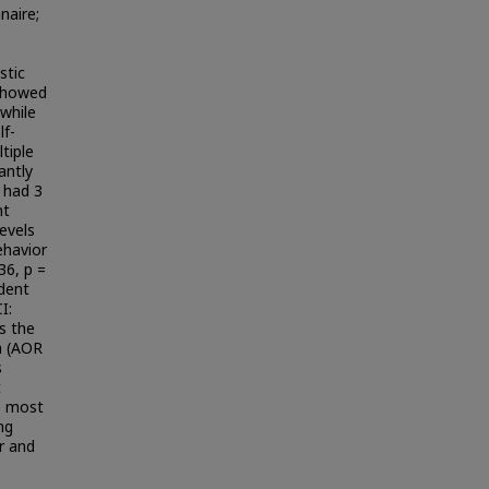
naire;
stic
 showed
while
lf-
tiple
antly
e had 3
nt
evels
ehavior
36, p =
ident
I:
s the
em (AOR
s
t
e most
ng
r and