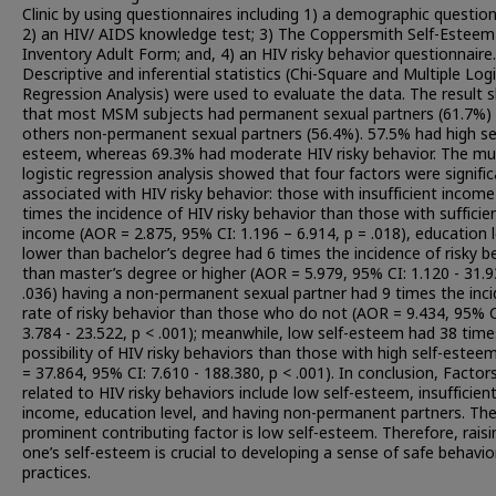
Clinic by using questionnaires including 1) a demographic question
2) an HIV/ AIDS knowledge test; 3) The Coppersmith Self-Esteem
Inventory Adult Form; and, 4) an HIV risky behavior questionnaire.
Descriptive and inferential statistics (Chi-Square and Multiple Logi
Regression Analysis) were used to evaluate the data. The result
that most MSM subjects had permanent sexual partners (61.7%) 
others non-permanent sexual partners (56.4%). 57.5% had high se
esteem, whereas 69.3% had moderate HIV risky behavior. The mul
logistic regression analysis showed that four factors were signific
associated with HIV risky behavior: those with insufficient incom
times the incidence of HIV risky behavior than those with sufficie
income (AOR = 2.875, 95% CI: 1.196 – 6.914, p = .018), education l
lower than bachelor’s degree had 6 times the incidence of risky b
than master’s degree or higher (AOR = 5.979, 95% CI: 1.120 - 31.9
.036) having a non-permanent sexual partner had 9 times the inc
rate of risky behavior than those who do not (AOR = 9.434, 95% C
3.784 - 23.522, p < .001); meanwhile, low self-esteem had 38 time
possibility of HIV risky behaviors than those with high self-este
= 37.864, 95% CI: 7.610 - 188.380, p < .001). In conclusion, Factor
related to HIV risky behaviors include low self-esteem, insufficien
income, education level, and having non-permanent partners. Th
prominent contributing factor is low self-esteem. Therefore, raisi
one’s self-esteem is crucial to developing a sense of safe behavio
practices.