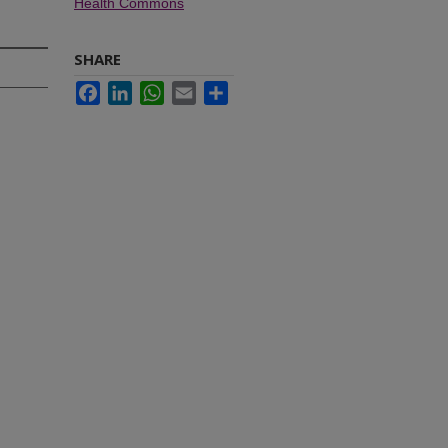
Health Commons
SHARE
Facebook
LinkedIn
WhatsApp
Email
Share