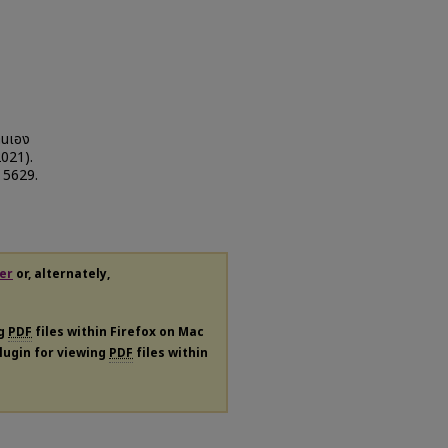
นตนเอง
2021).
. 5629.
er
or, alternately,
ng
PDF
files within Firefox on Mac
plugin for viewing
PDF
files within