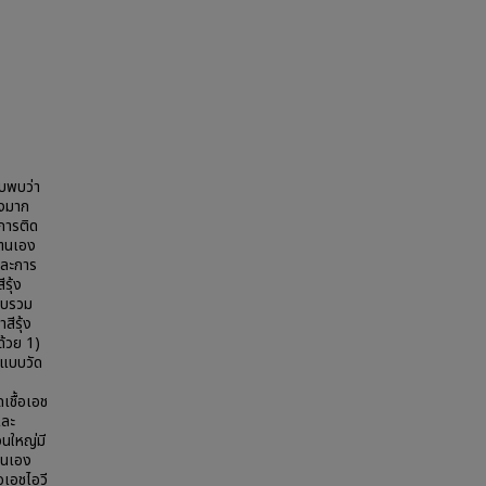
ับพบว่า
ูงมาก
การติด
นตนเอง
 และการ
รุ้ง
็บรวม
สีรุ้ง
้วย 1)
 แบบวัด
ชื้อเอช
และ
นใหญ่มี
นตนเอง
อเอชไอวี