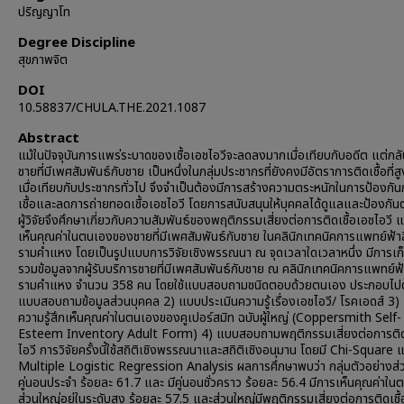
ปริญญาโท
Degree Discipline
สุขภาพจิต
DOI
10.58837/CHULA.THE.2021.1087
Abstract
แม้ในปัจจุบันการแพร่ระบาดของเชื้อเอชไอวีจะลดลงมากเมื่อเทียบกับอดีต แต่กล
ชายที่มีเพศสัมพันธ์กับชาย เป็นหนึ่งในกลุ่มประชากรที่ยังคงมีอัตราการติดเชื้อที่ส
เมื่อเทียบกับประชากรทั่วไป จึงจำเป็นต้องมีการสร้างความตระหนักในการป้องกัน
เชื้อและลดการถ่ายทอดเชื้อเอชไอวี โดยการสนับสนุนให้บุคคลได้ดูแลและป้องกั
ผู้วิจัยจึงศึกษาเกี่ยวกับความสัมพันธ์ของพฤติกรรมเสี่ยงต่อการติดเชื้อเอชไอวี
เห็นคุณค่าในตนเองของชายที่มีเพศสัมพันธ์กับชาย ในคลินิกเทคนิคการแพทย์ฟ้าสี
รามคำแหง โดยเป็นรูปแบบการวิจัยเชิงพรรณนา ณ จุดเวลาใดเวลาหนึ่ง มีการเก
รวมข้อมูลจากผู้รับบริการชายที่มีเพศสัมพันธ์กับชาย ณ คลินิกเทคนิคการแพทย์ฟ้า
รามคำแหง จำนวน 358 คน โดยใช้แบบสอบถามชนิดตอบด้วยตนเอง ประกอบไปด
แบบสอบถามข้อมูลส่วนบุคคล 2) แบบประเมินความรู้เรื่องเอชไอวี/ โรคเอดส์ 3)
ความรู้สึกเห็นคุณค่าในตนเองของคูเปอร์สมิท ฉบับผู้ใหญ่ (Coppersmith Self-
Esteem Inventory Adult Form) 4) แบบสอบถามพฤติกรรมเสี่ยงต่อการติดเ
ไอวี การวิจัยครั้งนี้ใช้สถิติเชิงพรรณนาและสถิติเชิงอนุมาน โดยมี Chi-Square 
Multiple Logistic Regression Analysis ผลการศึกษาพบว่า กลุ่มตัวอย่างส่ว
คู่นอนประจำ ร้อยละ 61.7 และ มีคู่นอนชั่วคราว ร้อยละ 56.4 มีการเห็นคุณค่าใ
ส่วนใหญ่อยู่ในระดับสูง ร้อยละ 57.5 และส่วนใหญ่มีพฤติกรรมเสี่ยงต่อการติดเชื้