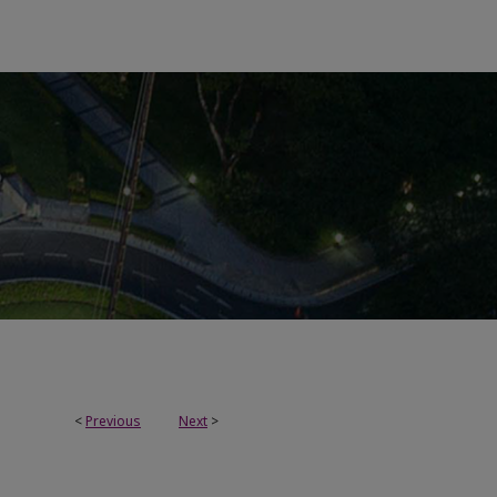
<
Previous
Next
>