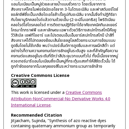
แอมโมเนียมเป็นหมู่ช่วยละลายน้ำแบบชั่วคราว โดยเริ่มจากการ
สังเคราะห์โครโมฟอร์ชนิดเอโซจาก 3-ไนโตรอะนิลีน และฟาสต์บอร์โดซ์
ซอล์ทจีพีซึ่งเป็นเกลือไดเอโซสำเร็จรูปกับอะนิลีน จากนั้นจึงทำปฏิกิริยา
กับไซยานูริกคลอไรด์แล้วตามด้วยเอ็น-(2-อะมิโนเอทธิล) ไพริดิเนียม
คลอไรด์ไฮโดรคลอไรด์ การติดตามปฏิกิริยาได้อาศัยเทคนิคทินเลเยอร์
โครมาโทกราฟฟี และหาลักษณะเฉพาะด้วยวิธีทางสเปกโทรสโกปีคือยู
วีวิสิเบิล เอฟทีไออาร์ และโปรตอนเอ็นเอ็มอาร์สเปกโทรสโกปี นำสีที่
สังเคราะห์ได้ไปทดลองย้อมเส้นใยเซลลูโลสด้วยกระบวนการย้อมแบบ
ดูดซึมโดยไม่ใช้เกลือ พบว่าเปอร์เซ็นต์การดูดซึมและการผนึกสีต่ำ แต่
อย่างไรก็ตามความคงทนต่อการซักอยู่ในระดับสูง และที่สำคัญคือความ
คงทนต่อแสงอยู่ในระดับที่ดีกว่าสีประจุบวกแบบทั่วไป ทั้งนี้เนื่องจากหมู่
ควอเทอร์นารีแอมโมเนียมซึ่งเป็นหมู่ที่กระตุ้นแสงทำให้สีซีดเร็วนั้น ได้
ถูกกำจัดออกจากโมเลกุลของสีในระหว่างกระบวนการซักล้าง
Creative Commons License
This work is licensed under a
Creative Commons
Attribution-NonCommercial-No Derivative Works 4.0
International License
.
Recommended Citation
Jitjaicham, Sujinda, "Synthesis of azo reactive dyes
containing quaternary ammonium group as temporarily