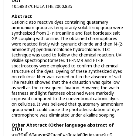
DOI
10.58837/CHULA.THE.2000.835
Abstract
Cationic azo reactive dyes containing quaternary
ammonium group as temporarily solubilizing group were
synthesized from 3- nitroaniline and fast bordeaux salt
GP coupling with aniline. The obtained chromophores
were reacted firstly with cyanuric chloride and then N-(2-
aminoethyl) pyridiniumchloride hydrochloride. TLC
technique was used to follow the chemical reaction. UV-
Visible spectrophotometer, 1H-NMR and FT-IR
spectroscopy were employed to confirm the chemical
structure of the dyes. Dyeing of these synthesized dyes
on cellulosic fiber was carried out in the absence of salt.
The results showed that the exhaustion was quite low
as well as the consequent fixation. However, the wash
fastness and light fastness obtained were markedly
improved compared to the conventional cationic dyes
on cellulose. It was believed that quaternary ammonium
group which could cause the photodegradation of dye
chromophore was eliminated under alkaline soaping.
Other Abstract (Other language abstract of
ETD)
งานวิจัยนี้ได้สังเคราะห์สีรีแอกทีฟชนิดเอโซที่มีหมู่ควอเทอร์นารี