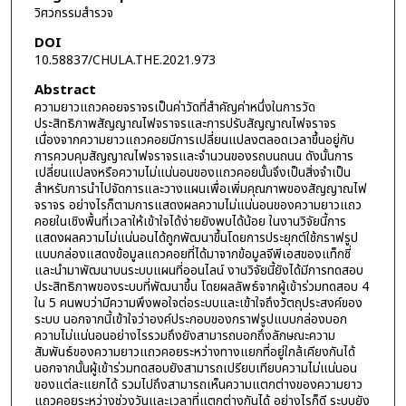
วิศวกรรมสำรวจ
DOI
10.58837/CHULA.THE.2021.973
Abstract
ความยาวแถวคอยจราจรเป็นค่าวัดที่สำคัญค่าหนึ่งในการวัด
ประสิทธิภาพสัญญาณไฟจราจรและการปรับสัญญาณไฟจราจร
เนื่องจากความยาวแถวคอยมีการเปลี่ยนแปลงตลอดเวลาขึ้นอยู่กับ
การควบคุมสัญญาณไฟจราจรและจำนวนของรถบนถนน ดังนั้นการ
เปลี่ยนแปลงหรือความไม่แน่นอนของแถวคอยนั้นจึงเป็นสิ่งจำเป็น
สำหรับการนำไปจัดการและวางแผนเพื่อเพิ่มคุณภาพของสัญญาณไฟ
จราจร อย่างไรก็ตามการแสดงผลความไม่แน่นอนของความยาวแถว
คอยในเชิงพื้นที่เวลาให้เข้าใจได้ง่ายยังพบได้น้อย ในงานวิจัยนี้การ
แสดงผลความไม่แน่นอนได้ถูกพัฒนาขึ้นโดยการประยุกต์ใช้กราฟรูป
แบบกล่องแสดงข้อมูลแถวคอยที่ได้มาจากข้อมูลจีพีเอสของแท็กซี่
และนำมาพัฒนาบนระบบแผนที่ออนไลน์ งานวิจัยนี้ยังได้มีการทดสอบ
ประสิทธิภาพของระบบที่พัฒนาขึ้น โดยผลลัพธ์จากผู้เข้าร่วมทดสอบ 4
ใน 5 คนพบว่ามีความพึงพอใจต่อระบบและเข้าใจถึงวัตถุประสงค์ของ
ระบบ นอกจากนี้เข้าใจว่าองค์ประกอบของกราฟรูปแบบกล่องบอก
ความไม่แน่นอนอย่างไรรวมถึงยังสามารถบอกถึงลักษณะความ
สัมพันธ์ของความยาวแถวคอยระหว่างทางแยกที่อยู่ใกล้เคียงกันได้
นอกจากนั้นผู้เข้าร่วมทดสอบยังสามารถเปรียบเทียบความไม่แน่นอน
ของแต่ละแยกได้ รวมไปถึงสามารถเห็นความแตกต่างของความยาว
แถวคอยระหว่างช่วงวันและเวลาที่แตกต่างกันได้ อย่างไรก็ดี ระบบยัง