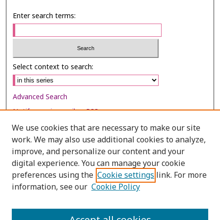
Enter search terms:
Select context to search:
Advanced Search
Notify me via email or
RSS
We use cookies that are necessary to make our site
Browse
work. We may also use additional cookies to analyze,
Collections
improve, and personalize our content and your
digital experience. You can manage your cookie
Disciplines
preferences using the
Cookie settings
link. For more
Authors
information, see our
Cookie Policy
Author Corner
Author FAQ