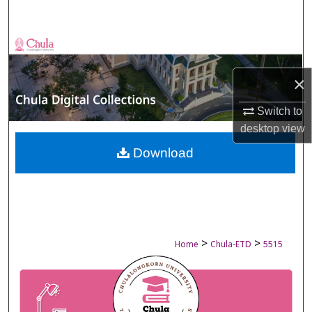
Search
Browse Collections
×
My Account
Switch to
About
desktop
view
Digital Commons Network™
Download
>
>
Home
Chula-ETD
5515