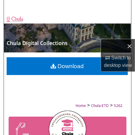
Search
Browse Collections
My Account
×
About
Switch to
Digital Commons Network™
desktop
view
Download
>
>
Home
Chula-ETD
5262