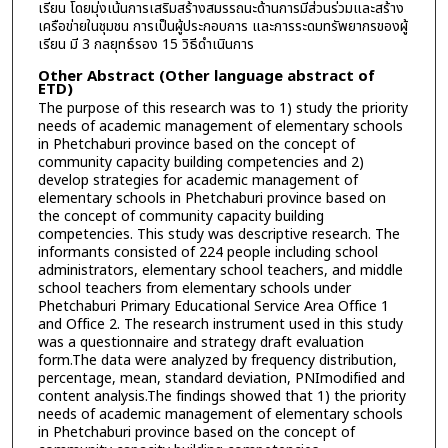
เรียน โดยมุ่งเน้นการเสริมสร้างสมรรถนะด้านการมีส่วนร่วมและสร้าง
เครือข่ายในชุมชน การเป็นผู้ประกอบการ และการระดมทรัพยากรของผู้
เรียน มี 3 กลยุทธ์รอง 15 วิธีดำเนินการ
Other Abstract (Other language abstract of
ETD)
The purpose of this research was to 1) study the priority
needs of academic management of elementary schools
in Phetchaburi province based on the concept of
community capacity building competencies and 2)
develop strategies for academic management of
elementary schools in Phetchaburi province based on
the concept of community capacity building
competencies. This study was descriptive research. The
informants consisted of 224 people including school
administrators, elementary school teachers, and middle
school teachers from elementary schools under
Phetchaburi Primary Educational Service Area Office 1
and Office 2. The research instrument used in this study
was a questionnaire and strategy draft evaluation
form.The data were analyzed by frequency distribution,
percentage, mean, standard deviation, PNImodified and
content analysis.The findings showed that 1) the priority
needs of academic management of elementary schools
in Phetchaburi province based on the concept of