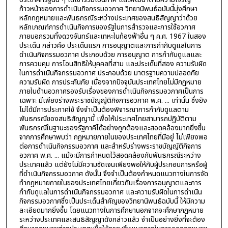
ก้าวหน้าของการดำเนินกิจกรรมอวกาศ วิทยานิพนธ์ฉบับนี้มุ่งศึกษา
หลักกฎหมายและพันธกรณีระหว่างประเทศของสนธิสัญญาว่าด้วย
หลักเกณฑ์การดำเนินกิจการของรัฐในการสำรวจและการใช้อวกาศ
ภายนอกรวมทั้งดวงจันทร์และเทหะในท้องฟ้าอื่น ๆ ค.ศ. 1967 ในสอง
ประเด็น กล่าวคือ ประเด็นแรก การอนุญาตและการกำกับดูแลในการ
ดำเนินกิจกรรมอวกาศ ประกอบด้วย การอนุญาต การกำกับดูแลและ
การควบคุม การโอนสิทธิให้บุคคลที่สาม และประเด็นที่สอง ความรับผิด
ในการดำเนินกิจกรรมอวกาศ ประกอบด้วย มาตรฐานความปลอดภัย
ความรับผิด การประกันภัย เนื่องจากปัจจุบันประเทศไทยไม่มีกฎหมาย
ภายในด้านอวกาศรองรับเรื่องของการดำเนินกิจกรรมอวกาศเป็นการ
เฉพาะ มีเพียงร่างพระราชบัญญัติกิจการอวกาศ พ.ศ. ... เท่านั้น ซึ่งยัง
ไม่ได้มีการประกาศใช้ จึงจำเป็นต้องพิจารณาการกำกับดูแลตาม
พันธกรณีของสนธิสัญญานี้ เพื่อให้ประเทศไทยสามารถปฏิบัติตาม
พันธกรณีในฐานะของรัฐภาคีได้อย่างถูกต้องและสอดคล้องมากยิ่งขึ้น
จากการศึกษาพบว่า กฎหมายภายในของประเทศไทยที่มีอยู่ ไม่เพียงพอ
ต่อการดำเนินกิจกรรมอวกาศ และสำหรับร่างพระราชบัญญัติกิจการ
อวกาศ พ.ศ. ... แม้จะมีการกำหนดไว้สอดคล้องกับพันธกรณีระหว่าง
ประเทศแล้ว แต่ยังไม่มีความชัดเจนเพียงพอให้กับผู้ประกอบการหรือผู้
ที่ดำเนินกิจกรรมอวกาศ ดังนั้น จึงจำเป็นต้องกำหนดแนวทางในการจัด
ทำกฎหมายภายในของประเทศไทยเกี่ยวกับเรื่องการอนุญาตและการ
กำกับดูแลในการดำเนินกิจกรรมอวกาศ และความรับผิดในการดำเนิน
กิจกรรมอวกาศซึ่งเป็นประเด็นสำคัญของวิทยานิพนธ์ฉบับนี้ ให้มีความ
ละเอียดมากยิ่งขึ้น โดยแนวทางในการศึกษานอกจากจะศึกษากฎหมาย
ระหว่างประเทศและสนธิสัญญาดังกล่าวแล้ว จำเป็นอย่างยิ่งที่จะต้อง