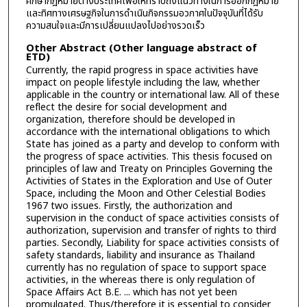
ศึกษากฎหมายต่างประเทศเพื่อให้ทราบถึงแนวทางในการออกกฎหมาย
และทิศทางเศรษฐกิจในการดำเนินกิจกรรมอวกาศในปัจจุบันที่ได้รับ
ความสนใจและมีการเปลี่ยนแปลงไปอย่างรวดเร็ว
Other Abstract (Other language abstract of
ETD)
Currently, the rapid progress in space activities have
impact on people lifestyle including the law, whether
applicable in the country or international law. All of these
reflect the desire for social development and
organization, therefore should be developed in
accordance with the international obligations to which
State has joined as a party and develop to conform with
the progress of space activities. This thesis focused on
principles of law and Treaty on Principles Governing the
Activities of States in the Exploration and Use of Outer
Space, including the Moon and Other Celestial Bodies
1967 two issues. Firstly, the authorization and
supervision in the conduct of space activities consists of
authorization, supervision and transfer of rights to third
parties. Secondly, Liability for space activities consists of
safety standards, liability and insurance as Thailand
currently has no regulation of space to support space
activities, in the whereas there is only regulation of
Space Affairs Act B.E. ... which has not yet been
promulgated. Thus/therefore it is essential to consider