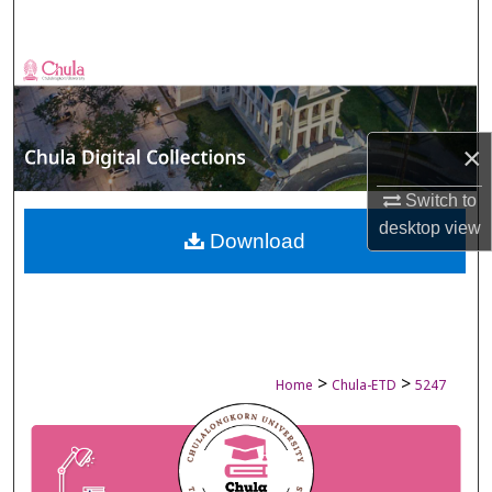
Search
Browse Collections
My Account
×
About
Switch to
desktop
view
Digital Commons Network™
Download
>
>
Home
Chula-ETD
5247