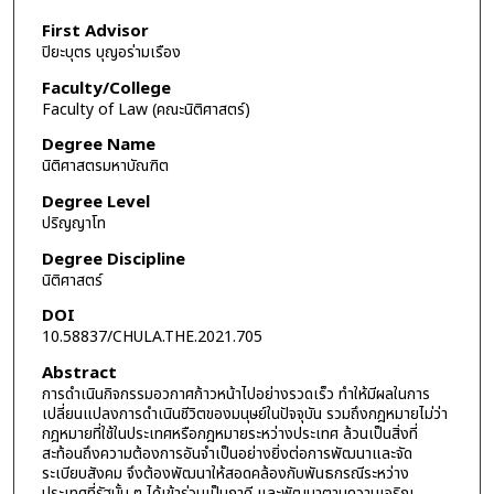
First Advisor
ปิยะบุตร บุญอร่ามเรือง
Faculty/College
Faculty of Law (คณะนิติศาสตร์)
Degree Name
นิติศาสตรมหาบัณฑิต
Degree Level
ปริญญาโท
Degree Discipline
นิติศาสตร์
DOI
10.58837/CHULA.THE.2021.705
Abstract
การดำเนินกิจกรรมอวกาศก้าวหน้าไปอย่างรวดเร็ว ทำให้มีผลในการ
เปลี่ยนแปลงการดำเนินชีวิตของมนุษย์ในปัจจุบัน รวมถึงกฎหมายไม่ว่า
กฎหมายที่ใช้ในประเทศหรือกฎหมายระหว่างประเทศ ล้วนเป็นสิ่งที่
สะท้อนถึงความต้องการอันจำเป็นอย่างยิ่งต่อการพัฒนาและจัด
ระเบียบสังคม จึงต้องพัฒนาให้สอดคล้องกับพันธกรณีระหว่าง
ประเทศที่รัฐนั้น ๆ ได้เข้าร่วมเป็นภาคี และพัฒนาตามความเจริญ