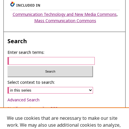
INCLUDED IN
Communication Technology and New Media Commons
,
Mass Communication Commons
Search
Enter search terms:
Select context to search:
Advanced Search
Notify me via email or
RSS
We use cookies that are necessary to make our site
Browse
work. We may also use additional cookies to analyze,