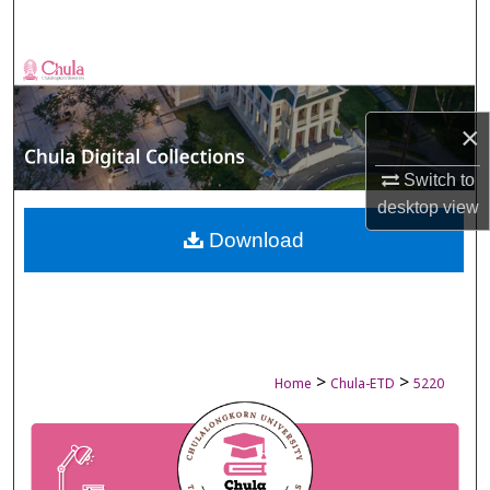
Search
Browse Collections
My Account
×
Switch to
About
desktop
view
Digital Commons Network™
Download
>
>
Home
Chula-ETD
5220