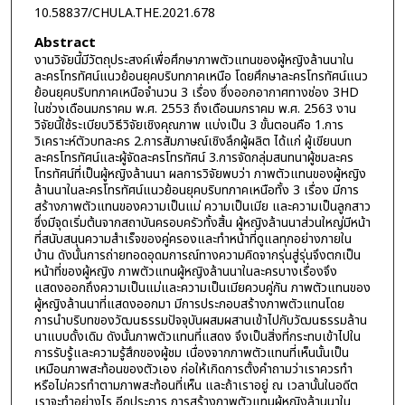
10.58837/CHULA.THE.2021.678
Abstract
งานวิจัยนี้มีวัตถุประสงค์เพื่อศึกษาภาพตัวแทนของผู้หญิงล้านนาใน
ละครโทรทัศน์แนวย้อนยุคบริบทภาคเหนือ โดยศึกษาละครโทรทัศน์แนว
ย้อนยุคบริบทภาคเหนือจำนวน 3 เรื่อง ซึ่งออกอากาศทางช่อง 3HD
ในช่วงเดือนมกราคม พ.ศ. 2553 ถึงเดือนมกราคม พ.ศ. 2563 งาน
วิจัยนี้ใช้ระเบียบวิธีวิจัยเชิงคุณภาพ แบ่งเป็น 3 ขั้นตอนคือ 1.การ
วิเคราะห์ตัวบทละคร 2.การสัมภาษณ์เชิงลึกผู้ผลิต ได้แก่ ผู้เขียนบท
ละครโทรทัศน์และผู้จัดละครโทรทัศน์ 3.การจัดกลุ่มสนทนาผู้ชมละคร
โทรทัศน์ที่เป็นผู้หญิงล้านนา ผลการวิจัยพบว่า ภาพตัวแทนของผู้หญิง
ล้านนาในละครโทรทัศน์แนวย้อนยุคบริบทภาคเหนือทั้ง 3 เรื่อง มีการ
สร้างภาพตัวแทนของความเป็นแม่ ความเป็นเมีย และความเป็นลูกสาว
ซึ่งมีจุดเริ่มต้นจากสถาบันครอบครัวทั้งสิ้น ผู้หญิงล้านนาส่วนใหญ่มีหน้า
ที่สนับสนุนความสำเร็จของคู่ครองและทำหน้าที่ดูแลทุกอย่างภายใน
บ้าน ดังนั้นการถ่ายทอดอุดมการณ์ทางความคิดจากรุ่นสู่รุ่นจึงตกเป็น
หน้าที่ของผู้หญิง ภาพตัวแทนผู้หญิงล้านนาในละครบางเรื่องจึง
แสดงออกถึงความเป็นแม่และความเป็นเมียควบคู่กัน ภาพตัวแทนของ
ผู้หญิงล้านนาที่แสดงออกมา มีการประกอบสร้างภาพตัวแทนโดย
การนำบริบทของวัฒนธรรมปัจจุบันผสมผสานเข้าไปกับวัฒนธรรมล้าน
นาแบบดั้งเดิม ดังนั้นภาพตัวแทนที่แสดง จึงเป็นสิ่งที่กระทบเข้าไปใน
การรับรู้และความรู้สึกของผู้ชม เนื่องจากภาพตัวแทนที่เห็นนั้นเป็น
เหมือนภาพสะท้อนของตัวเอง ก่อให้เกิดการตั้งคำถามว่าเราควรทำ
หรือไม่ควรทำตามภาพสะท้อนที่เห็น และถ้าเราอยู่ ณ เวลานั้นในอดีต
เราจะทำอย่างไร อีกประการ การสร้างภาพตัวแทนผู้หญิงล้านนาใน