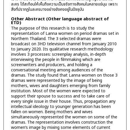
ละคร ได้สะท้อนให้เห็นถึงความเป็นจริงทางสังคมในหลายแง่มุม เพราะ
สิ่งที่ปรากฏในละครบางอย่างยังคงอยู่ในปัจจุบัน
Other Abstract (Other language abstract of
ETD)
The purpose of this research is to study the
representation of Lanna women on period dramas set in
Northern Thailand. The 3 selected dramas were
broadcast on 3HD television channel from January 2010
to January 2020. Its qualitative research methodology
involves 3 processes: screenplay analysis, in-depth
interviewing the people in filmmaking which are
screenwriters and producers, and holding a
conversational meeting among audiences of the
dramas. The study found that Lanna women on those 3
dramas were represented by the image of being
mothers, wives and daughters emerging from family
institution. Most of the women were expected to
support their spouse to success and to take care of
every single issue in their house. Thus, propagation any
intellectual ideology to younger generation has been
fallen on women. Being mothers and wives
simultaneously represented the women on some of the
dramas. The representation involves construction the
women’s image by mixing some elements of current