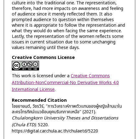
culture into the traditional one. The representation,
therefore, had more impacts on awareness and feeling
of audience since it merely reflected them. It also
prompted audience to question within themselves
where it is appropriate to follow the representation and
what they would do when facing the same experience.
Lastly, the representation of the women reflects some
issues in current situation due to some unchanging
values remaining until these days.
Creative Commons License
This work is licensed under a
Creative Commons
Attribution-NonCommercial-No Derivative Works 4.0
International License
.
Recommended Citation
ไชยยายนต์, วัชรวีร์, "การวิเคราะห์ภาพตัวแทนของผู้หญิงล้านนาใน
ละครโทรทัศน์แนวย้อนยุคบริบทภาคเหนือ" (2021).
Chulalongkorn University Theses and Dissertations
(Chula ETD)
. 5220.
https://digital.car.chula.ac.th/chulaetd/5220