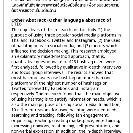
แสดงให้เห็นถึงศักยภาพการใช้เครื่องมือสื่อสาร เพื่อตอบสนองความ
ต้องการของตนในแต่ละด้าน
Other Abstract (Other language abstract of
ETD)
The objectives of this research are to study (1) the
purpose of using three popular social media platforms in
Thailand: Facebook, Twitter and Instagram, (2) the uses
of hashtag on each social media, and (3) factors which
influence the decision making. This research employed
an explanatory mixed-method approach, that is,
quantitative questionnaire of 423 hashtag users were
first analyzed, followed by qualitative in-depth interviews
and focus group interviews. The results showed that
most hashtag users use hashtag on more than one
platform with the highest number of hashtags on
Twitter, followed by Facebook and Instagram
respectively. The research found that the main objective
of using hashtag is to satisfy information needs, which is
also the main purpose of using social media. In addition,
10 different reasons for using hashtag were identified:
searching and tracking, following fan engagement,
organizing, reaching, creating marketplace, entertaining,
expressing opinions, relationship, self-presentation, and
non-verbal expression. In addition, the in-depth interview