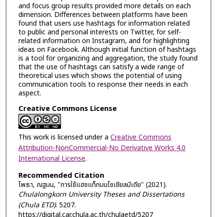
and focus group results provided more details on each
dimension. Differences between platforms have been
found that users use hashtags for information related
to public and personal interests on Twitter, for self-
related information on Instagram, and for highlighting
ideas on Facebook. Although initial function of hashtags
is a tool for organizing and aggregation, the study found
that the use of hashtags can satisfy a wide range of
theoretical uses which shows the potential of using
communication tools to response their needs in each
aspect.
Creative Commons License
This work is licensed under a
Creative Commons
Attribution-NonCommercial-No Derivative Works 4.0
International License
.
Recommended Citation
โพธา, ณฐมน, "การใช้แฮชแท็กบนโซเชียลมีเดีย" (2021).
Chulalongkorn University Theses and Dissertations
(Chula ETD)
. 5207.
https://digital.car.chula.ac.th/chulaetd/5207