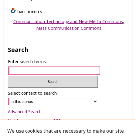
INCLUDED IN
Communication Technology and New Media Commons
,
Mass Communication Commons
Search
Enter search terms:
Select context to search:
Advanced Search
Notify me via email or
RSS
We use cookies that are necessary to make our site
Browse