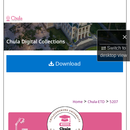
Search
Browse Collections
My Account
×
Switch to
About
desktop
view
Digital Commons Network™
Download
>
>
Home
Chula-ETD
5207