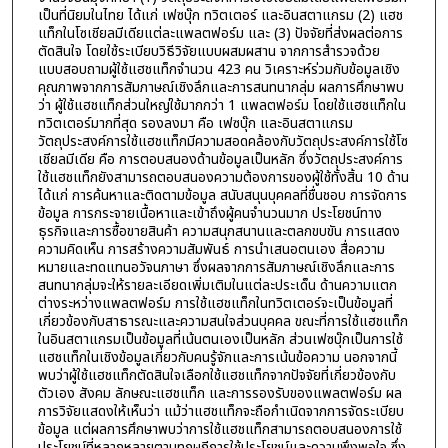
เป็นที่นิยมในไทย ได้แก่ เฟซบุ๊ก ทวิตเตอร์ และอินสตาแกรม (2) แฮช
แท็กในโซเชียลมีเดียแต่ละแพลตฟอร์ม และ (3) ปัจจัยที่ส่งผลต่อการ
ตัดสินใจ โดยใช้ระเบียบวิธีวิจัยแบบผสมผสาน จากการสำรวจด้วย
แบบสอบถามผู้ใช้แฮชแท็กจำนวน 423 คน วิเคราะห์ร่วมกับข้อมูลเชิง
คุณภาพจากการสัมภาษณ์เชิงลึกและการสนทนากลุ่ม ผลการศึกษาพบ
ว่า ผู้ใช้แฮชแท็กส่วนใหญ่ใช้มากกว่า 1 แพลตฟอร์ม โดยใช้แฮชแท็กใน
ทวิตเตอร์มากที่สุด รองลงมา คือ เฟซบุ๊ก และอินสตาแกรม
วัตถุประสงค์การใช้แฮชแท็กมีความสอดคล้องกับวัตถุประสงค์การใช้โซ
เชียลมีเดีย คือ การตอบสนองด้านข้อมูลเป็นหลัก ซึ่งวัตถุประสงค์การ
ใช้แฮชแท็กยังสามารถตอบสนองความต้องการของผู้ใช้ทั้งสิ้น 10 ด้าน
ได้แก่ การค้นหาและติดตามข้อมูล สนับสนุนบุคคลที่ชื่นชอบ การจัดการ
ข้อมูล การกระจายเนื้อหาและเข้าถึงผู้คนจำนวนมาก ประโยชน์ทาง
ธุรกิจและการซื้อขายสินค้า ความสนุกสนานและตลกขบขัน การแสดง
ความคิดเห็น การสร้างความสัมพันธ์ การนำเสนอตนเอง สื่อความ
หมายและทดแทนอวัจนภาษา ซึ่งผลจากการสัมภาษณ์เชิงลึกและการ
สนทนากลุ่มจะให้รายละเอียดเพิ่มเติมในแต่ละประเด็น ด้านความแตก
ต่างระหว่างแพลตฟอร์ม การใช้แฮชแท็กในทวิตเตอร์จะเป็นข้อมูลที่
เกี่ยวข้องกับสาธารณะและความสนใจส่วนบุคคล ขณะที่การใช้แฮชแท็ก
ในอินสตาแกรมเป็นข้อมูลที่เน้นตนเองเป็นหลัก ส่วนเฟซบุ๊กเป็นการใช้
แฮชแท็กในเชิงข้อมูลเกี่ยวกับคนรู้จักและการเน้นข้อความ นอกจากนี้
พบว่าผู้ใช้แฮชแท็กตัดสินใจเลือกใช้แฮชแท็กจากปัจจัยที่เกี่ยวข้องกับ
ตัวเอง สังคม ลักษณะแฮชแท็ก และการรองรับของแพลตฟอร์ม ผล
การวิจัยแสดงให้เห็นว่า แม้ว่าแฮชแท็กจะถือกำเนิดจากการจัดระเบียบ
ข้อมูล แต่ผลการศึกษาพบว่าการใช้แฮชแท็กสามารถตอบสนองการใช้
ประโยชน์ที่หลากหลายตามทฤษฎีการใช้ประโยชน์และความพึงพอใจ ซึ่ง